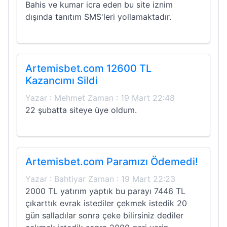
Bahis ve kumar icra eden bu site iznim
dışında tanıtım SMS'leri yollamaktadır.
Artemisbet.com 12600 TL
Kazancımı Sildi
Yazar : Mehmet Zaman : 19 Mart 22:48
22 şubatta siteye üye oldum.
Artemisbet.com Paramızı Ödemedi!
Yazar : Bahtiyar Zaman : 19 Mart 22:23
2000 TL yatırım yaptık bu parayı 7446 TL
çıkarttık evrak istediler çekmek istedik 20
gün salladılar sonra çeke bilirsiniz dediler