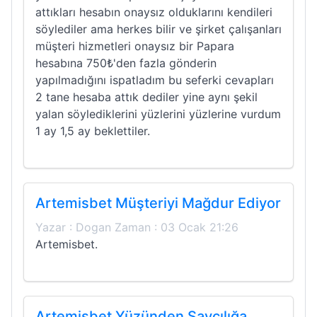
attıkları hesabın onaysız olduklarını kendileri
söylediler ama herkes bilir ve şirket çalışanları
müşteri hizmetleri onaysız bir Papara
hesabına 750₺'den fazla gönderin
yapılmadığını ispatladım bu seferki cevapları
2 tane hesaba attık dediler yine aynı şekil
yalan söylediklerini yüzlerini yüzlerine vurdum
1 ay 1,5 ay beklettiler.
Artemisbet Müşteriyi Mağdur Ediyor
Yazar : Dogan Zaman : 03 Ocak 21:26
Artemisbet.
Artemisbet Yüzünden Savcılığa