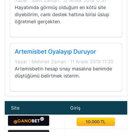
Yazar : Salih Zaman : 12 Aralık 2019 17:57
Hayatımda görmüş olduğum en kötü site
diyebilirim, canlı destek hattına birisi üslup
öğretmeli gerçekten.
Artemisbet Oyalayıp Duruyor
Yazar : Mehmet Zaman : 11 Aralık 2019 11:30
Artemisbetin hesap onay masalına benimde
düştüğümü belirtmek isterim.
Site
Giriş
10.000 TL