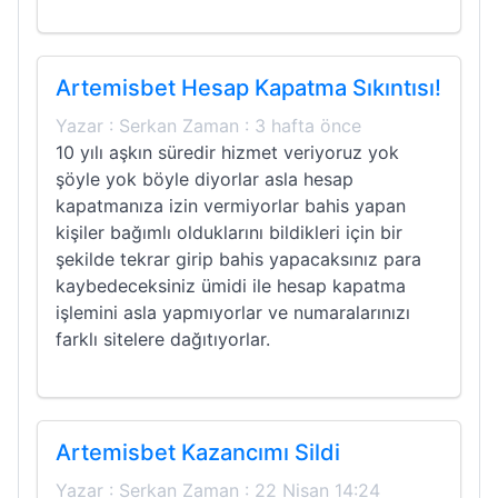
Artemisbet Hesap Kapatma Sıkıntısı!
Yazar : Serkan Zaman : 3 hafta önce
10 yılı aşkın süredir hizmet veriyoruz yok
şöyle yok böyle diyorlar asla hesap
kapatmanıza izin vermiyorlar bahis yapan
kişiler bağımlı olduklarını bildikleri için bir
şekilde tekrar girip bahis yapacaksınız para
kaybedeceksiniz ümidi ile hesap kapatma
işlemini asla yapmıyorlar ve numaralarınızı
farklı sitelere dağıtıyorlar.
Artemisbet Kazancımı Sildi
Yazar : Serkan Zaman : 22 Nisan 14:24