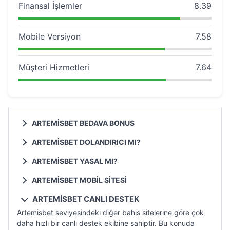
Finansal İşlemler
8.39
Mobile Versiyon
7.58
Müşteri Hizmetleri
7.64
ARTEMISBET BEDAVA BONUS
Artemisbet malesef üyelerine bedava deneme bonusu ya
ARTEMISBET DOLANDIRICI MI?
da yatırımsız ücretsiz bonus vermiyor.
Artemisbet kesinlike güvenilir bir sitedir. Bunu onbinlerce
ARTEMISBET YASAL MI?
oyuncusunun yazdığı yorum ve şikayetlerden, internetteki
Artemisbet bahis ve casino sitesi yasal bir site değildir.
canlı bahis tanıtım siteleri ve forumlarından görebilirsiniz.
ARTEMISBET MOBIL SITESI
Türkiye'de iseniz bu sitenin yeni giriş adreslerini takip
Artemisbet'de mobil cihazınız, tabletiniz üzerinden bahis
ederek, casino oyunlarına ve bahislere katılım
ARTEMISBET CANLI DESTEK
yapmak istiyorsanız, siteye girmeniz yeterlidir. Otomatik
sağlayabilirsiniz.
Artemisbet seviyesindeki diğer bahis sitelerine göre çok
olarak mobil siteye yönlendirileceksiniz.
daha hızlı bir canlı destek ekibine sahiptir. Bu konuda