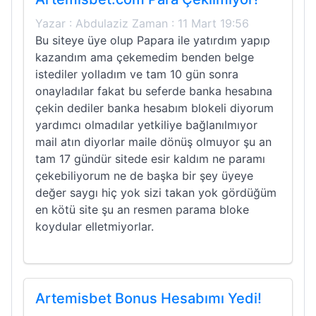
Yazar : Abdulaziz Zaman : 11 Mart 19:56
Bu siteye üye olup Papara ile yatırdım yapıp
kazandım ama çekemedim benden belge
istediler yolladım ve tam 10 gün sonra
onayladılar fakat bu seferde banka hesabına
çekin dediler banka hesabım blokeli diyorum
yardımcı olmadılar yetkiliye bağlanılmıyor
mail atın diyorlar maile dönüş olmuyor şu an
tam 17 gündür sitede esir kaldım ne paramı
çekebiliyorum ne de başka bir şey üyeye
değer saygı hiç yok sizi takan yok gördüğüm
en kötü site şu an resmen parama bloke
koydular elletmiyorlar.
Artemisbet Bonus Hesabımı Yedi!