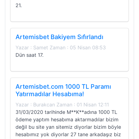
21.
Artemisbet Bakiyem Sıfırlandı
Yazar : Samet Zaman : 05 Nisan 08:53
Dün saat 17.
Artemisbet.com 1000 TL Paramı
Yatırmadılar Hesabıma!
Yazar : Burakcan Zaman : 01 Nisan 12:11
31/03/2020 tarihinde M**K**adına 1000 TL
ödeme yaptım hesabıma aktarmadılar bizim
değil bu site yan sitemiz diyorlar bizim böyle
hesabımız yok diyorlar 27 tane arkadaşız biz