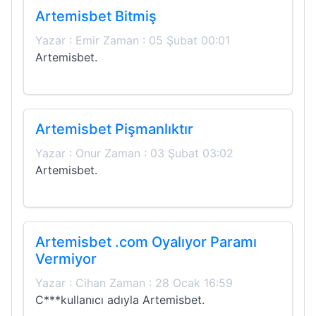
Artemisbet Bitmiş
Yazar : Emir Zaman : 05 Şubat 00:01
Artemisbet.
Artemisbet Pişmanlıktır
Yazar : Onur Zaman : 03 Şubat 03:02
Artemisbet.
Artemisbet .com Oyalıyor Paramı
Vermiyor
Yazar : Cihan Zaman : 28 Ocak 16:59
C***kullanıcı adıyla Artemisbet.