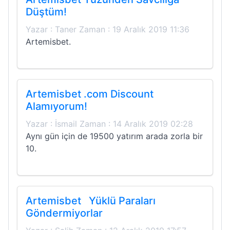
Düştüm!
Yazar : Taner Zaman : 19 Aralık 2019 11:36
Artemisbet.
Artemisbet .com Discount
Alamıyorum!
Yazar : İsmail Zaman : 14 Aralık 2019 02:28
Aynı gün için de 19500 yatırım arada zorla bir
10.
Artemisbet Yüklü Paraları
Göndermiyorlar