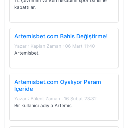
TL çevrimim varken hesabımı spor bahsine
kapattılar.
Artemisbet.com Bahis Değiştirme!
Yazar : Kaplan Zaman : 06 Mart 11:40
Artemisbet.
Artemisbet.com Oyalıyor Param
İçeride
Yazar : Bülent Zaman : 16 Şubat 23:32
Bir kullanıcı adıyla Artemis.