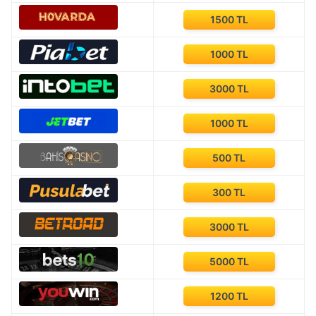
1500 TL
1000 TL
3000 TL
1000 TL
500 TL
300 TL
3000 TL
5000 TL
1200 TL