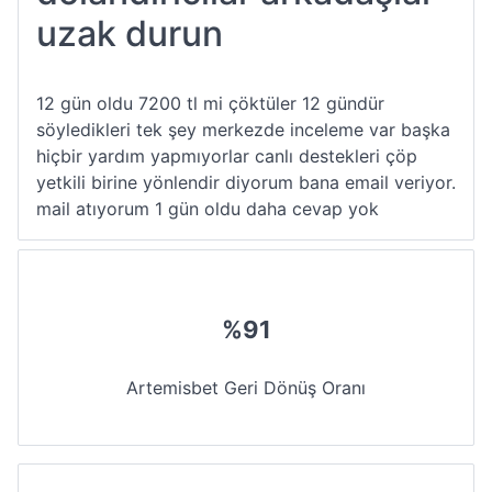
uzak durun
12 gün oldu 7200 tl mi çöktüler 12 gündür
söyledikleri tek şey merkezde inceleme var başka
hiçbir yardım yapmıyorlar canlı destekleri çöp
yetkili birine yönlendir diyorum bana email veriyor.
mail atıyorum 1 gün oldu daha cevap yok
%91
Artemisbet Geri Dönüş Oranı