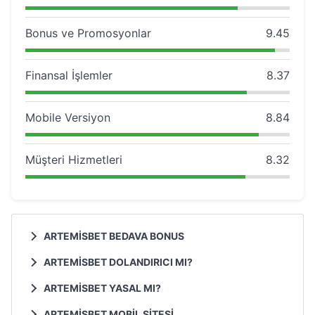
Bonus ve Promosyonlar
9.45
Finansal İşlemler
8.37
Mobile Versiyon
8.84
Müşteri Hizmetleri
8.32
ARTEMISBET BEDAVA BONUS
Artemisbet malesef üyelerine bedava deneme bonusu ya
ARTEMISBET DOLANDIRICI MI?
da yatırımsız ücretsiz bonus vermiyor.
Artemisbet kesinlike güvenilir bir sitedir. Bunu onbinlerce
ARTEMISBET YASAL MI?
oyuncusunun yazdığı yorum ve şikayetlerden, internetteki
Artemisbet bahis ve casino sitesi yasal bir site değildir.
canlı bahis tanıtım siteleri ve forumlarından görebilirsiniz.
ARTEMISBET MOBIL SITESI