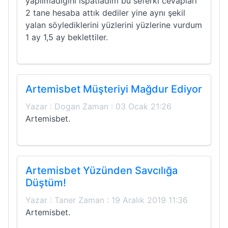
yapılmadığını ispatladım bu seferki cevapları
2 tane hesaba attık dediler yine aynı şekil
yalan söylediklerini yüzlerini yüzlerine vurdum
1 ay 1,5 ay beklettiler.
Artemisbet Müşteriyi Mağdur Ediyor
Yazar : Dogan Zaman : 03 Ocak 21:26
Artemisbet.
Artemisbet Yüzünden Savcılığa
Düştüm!
Yazar : Taner Zaman : 19 Aralık 2019 11:36
Artemisbet.