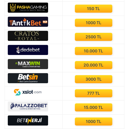
150 TL
1000 TL
2500 TL
10.000 TL
20.000 TL
3000 TL
777 TL
15.000 TL
1000 TL