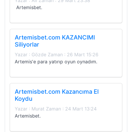
Yazar : Ali Zaman : 29 Mart 23:38
Artemisbet.
Artemisbet.com KAZANCIMI
Siliyorlar
Yazar : Gözde Zaman : 26 Mart 15:26
Artemis'e para yatırıp oyun oynadım.
Artemisbet.com Kazancıma El
Koydu
Yazar : Murat Zaman : 24 Mart 13:24
Artemisbet.