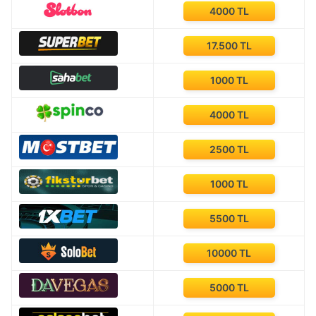
4000 TL
17.500 TL
1000 TL
4000 TL
2500 TL
1000 TL
5500 TL
10000 TL
5000 TL