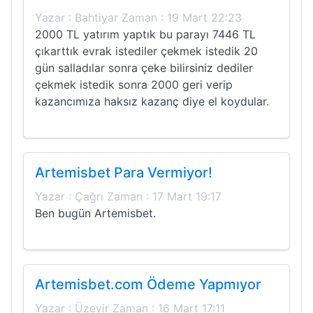
Yazar : Bahtiyar Zaman : 19 Mart 22:23
2000 TL yatırım yaptık bu parayı 7446 TL
çıkarttık evrak istediler çekmek istedik 20
gün salladılar sonra çeke bilirsiniz dediler
çekmek istedik sonra 2000 geri verip
kazancımıza haksız kazanç diye el koydular.
Artemisbet Para Vermiyor!
Yazar : Çağrı Zaman : 17 Mart 19:17
Ben bugün Artemisbet.
Artemisbet.com Ödeme Yapmıyor
Yazar : Üzeyir Zaman : 16 Mart 17:11