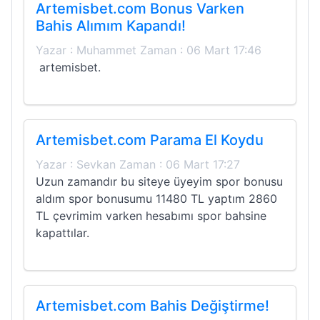
Artemisbet.com Bonus Varken
Bahis Alımım Kapandı!
Yazar : Muhammet Zaman : 06 Mart 17:46
artemisbet.
Artemisbet.com Parama El Koydu
Yazar : Sevkan Zaman : 06 Mart 17:27
Uzun zamandır bu siteye üyeyim spor bonusu
aldım spor bonusumu 11480 TL yaptım 2860
TL çevrimim varken hesabımı spor bahsine
kapattılar.
Artemisbet.com Bahis Değiştirme!