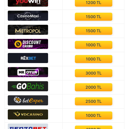
1200 TL
1500 TL
1500 TL
1000 TL
1000 TL
3000 TL
2000 TL
2500 TL
1000 TL