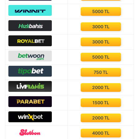
5000 TL
3000 TL
3000 TL
5000 TL
750 TL
2000 TL
1500 TL
2000 TL
4000 TL