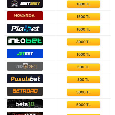
1000 TL
1500 TL
1000 TL
3000 TL
1000 TL
500 TL
300 TL
3000 TL
5000 TL