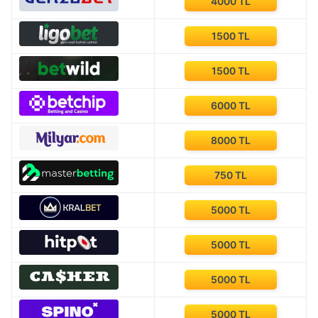
4000 TL
1500 TL
1500 TL
6000 TL
8000 TL
750 TL
5000 TL
5000 TL
5000 TL
5000 TL