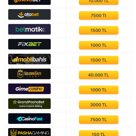
10.000 TL
7500 Tl
1500 TL
1000 TL
1500 TL
40.000 TL
1000 TL
3000 TL
7500 TL
150 TL