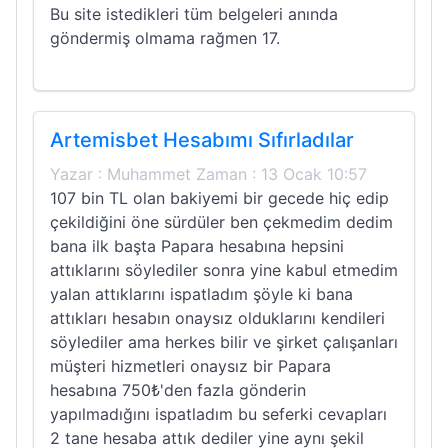
Bu site istedikleri tüm belgeleri anında
göndermiş olmama rağmen 17.
Artemisbet Hesabımı Sıfırladılar
Yazar : Muhammet Zaman : 13 Ocak 10:57
107 bin TL olan bakiyemi bir gecede hiç edip
çekildiğini öne sürdüler ben çekmedim dedim
bana ilk başta Papara hesabına hepsini
attıklarını söylediler sonra yine kabul etmedim
yalan attıklarını ispatladım şöyle ki bana
attıkları hesabın onaysız olduklarını kendileri
söylediler ama herkes bilir ve şirket çalışanları
müşteri hizmetleri onaysız bir Papara
hesabına 750₺'den fazla gönderin
yapılmadığını ispatladım bu seferki cevapları
2 tane hesaba attık dediler yine aynı şekil