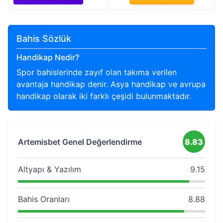
Bahis Sözlük
Handikap Nedir?
Spor bahislerinde zayıf olan takıma verilen
avantaja handikap denir. Asya handikap ve avrupa
handikap olarak iki farklı çeşidi bulunmaktadır.
Artemisbet Genel Değerlendirme
8.83
Altyapı & Yazılım
9.15
Bahis Oranları
8.88