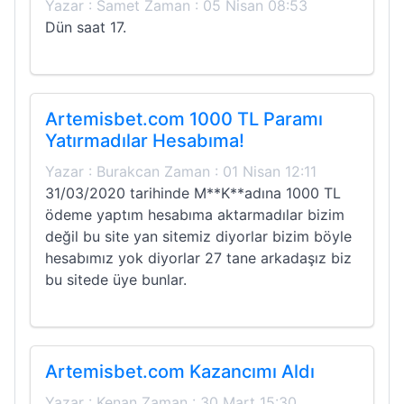
Yazar : Samet Zaman : 05 Nisan 08:53
Dün saat 17.
Artemisbet.com 1000 TL Paramı
Yatırmadılar Hesabıma!
Yazar : Burakcan Zaman : 01 Nisan 12:11
31/03/2020 tarihinde M**K**adına 1000 TL
ödeme yaptım hesabıma aktarmadılar bizim
değil bu site yan sitemiz diyorlar bizim böyle
hesabımız yok diyorlar 27 tane arkadaşız biz
bu sitede üye bunlar.
Artemisbet.com Kazancımı Aldı
Yazar : Kenan Zaman : 30 Mart 15:30