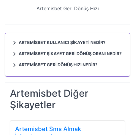
Artemisbet Geri Dönüş Hızı
ARTEMISBET KULLANICI ŞIKAYETI NEDIR?
Artemisbet Hesap Kapatma Sıkıntısı!
ARTEMISBET ŞIKAYET GERI DÖNÜŞ ORANI NEDIR?
Artemisbet şikayet geri dönüş oranı %21 dir.
ARTEMISBET GERI DÖNÜŞ HIZI NEDIR?
Artemisbet geri dönüş hızı %21 dır.
Artemisbet Diğer
Şikayetler
Artemisbet Sms Almak