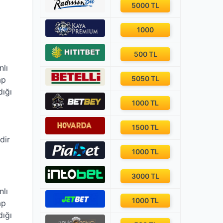
5000 TL
1000
500 TL
nlı
s
5050 TL
ap
dığı
1000 TL
1500 TL
dir
1000 TL
3000 TL
nlı
1000 TL
ap
dığı