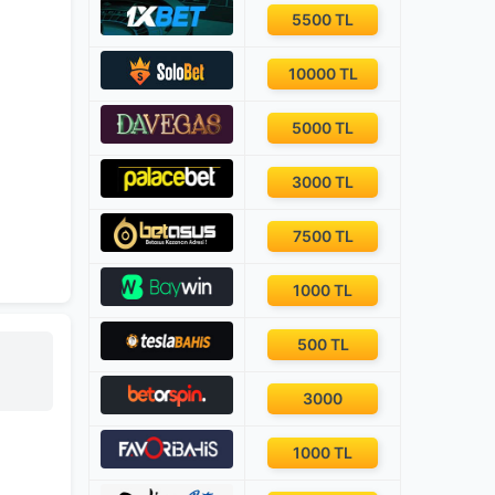
5500 TL
10000 TL
5000 TL
3000 TL
7500 TL
1000 TL
500 TL
3000
1000 TL