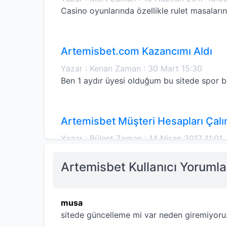
Casino oyunlarında özellikle rulet masalarında
Artemisbet.com Kazancımı Aldı
Yazar : Kenan Zaman : 30 Mart 15:30
Ben 1 aydır üyesi olduğum bu sitede spor b
Artemisbet Müşteri Hesapları Çalı
Yazar : Bülent Zaman : 14 Nisan 2017 11:01
Yoğun saldırıdan müşteri hesaplarını çaldırm
Artemisbet Kullanıcı Yorumlar
Artemisbet Cepbankla Yatırılan P
musa
Yazar : Deniz Zaman : 19 Ağustos 2015 09
sitede güncelleme mi var neden giremiyoru
Artemisbet20.