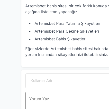
Artemisbet bahis sitesi bir çok farklı konuda 
aşağıda listeleme yapacağız.
Artemisbet Para Yatırma Şikayetleri
Artemisbet Para Çekme Şikayetleri
Artemisbet Bahis Şikayetleri
Eğer sizlerde Artemisbet bahis sitesi hakınd
yorum kısmından şikayetlerinizi iletebilirsiniz.