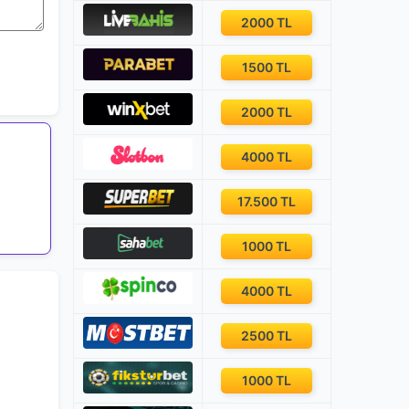
2000 TL
1500 TL
2000 TL
4000 TL
siniz.
17.500 TL
1000 TL
4000 TL
2500 TL
1000 TL