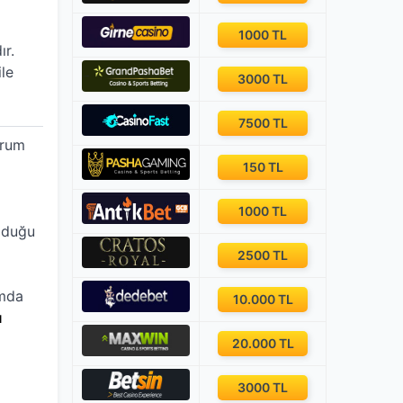
1000 TL
r.
ile
3000 TL
7500 TL
orum
150 TL
1000 TL
olduğu
2500 TL
amda
10.000 TL
ı
20.000 TL
3000 TL