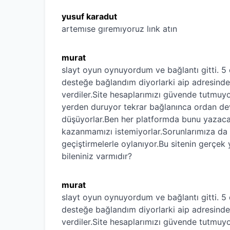
yusuf karadut
artemıse gıremıyoruz lınk atın
Artemisbet Hesap Kapattı , Çeki
Yazar : Özhan Zaman : 16 Mayıs 2019 10:19
murat
Deneme bonusu alıp 100 TL'de çekin dedile
slayt oyun oynuyordum ve bağlantı gitti. 5 
yapıyorum diye her şey güzelken ama birden 
desteğe bağlandım diyorlarki aip adresind
oynuyorum izleyin bakalım neler olacak ,sen
verdiler.Site hesaplarımızı güvende tutmuyo
yerden duruyor tekrar bağlanınca ordan dev
düşüyorlar.Ben her platformda bunu yaza
Artemisbet 36 Kombine Bahsi İptal
kazanmamızı istemiyorlar.Sorunlarımıza da 
geçiştirmelerle oylanıyor.Bu sitenin gerçek y
Yazar : Gökhan Zaman : 05 Şubat 2018 10:
bileniniz varmıdır?
36artemisbet.
murat
slayt oyun oynuyordum ve bağlantı gitti. 5 
Artemisbet Spor Bahsim Dondurul
desteğe bağlandım diyorlarki aip adresind
Yazar : Mehmet Zaman : 27 Eylül 2019 11:0
verdiler.Site hesaplarımızı güvende tutmuyo