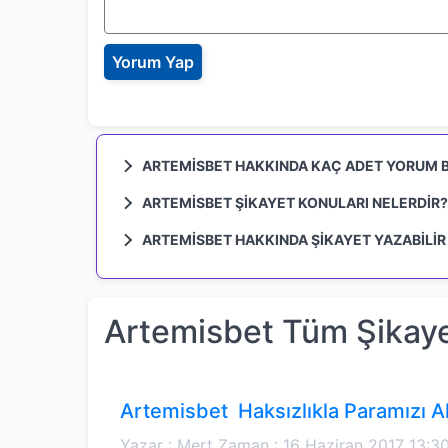
Yorum Yap
ARTEMISBET HAKKINDA KAÇ ADET YORUM 
Artemisbet bahis sitesi hakkında toplamda 15 adet ş
ARTEMISBET ŞIKAYET KONULARI NELERDIR?
Artemisbet şikayet konuları genel olarak görünmektedir
ARTEMISBET HAKKINDA ŞIKAYET YAZABILIR
Sitemiz üzerinden Artemisbet bahis sitesi hakkında ş
Artemisbet Tüm Şikaye
Artemisbet Haksızlıkla Paramızı Al
Yazar : Mert Zaman : 16 Haziran 2017 13:3