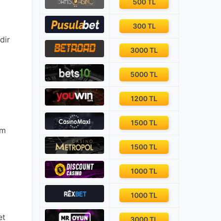
500 TL
300 TL
dir
3000 TL
5000 TL
1200 TL
1500 TL
ım
1500 TL
1000 TL
1000 TL
et
3000 TL