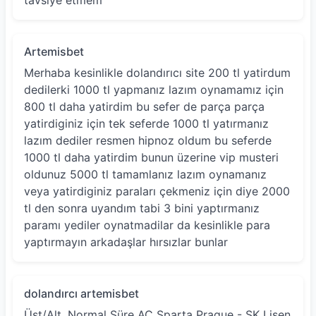
tavsiye etmem
Artemisbet
Merhaba kesinlikle dolandırıcı site 200 tl yatirdum
dedilerki 1000 tl yapmanız lazım oynamamız için
800 tl daha yatirdim bu sefer de parça parça
yatirdiginiz için tek seferde 1000 tl yatırmanız
lazım dediler resmen hipnoz oldum bu seferde
1000 tl daha yatirdim bunun üzerine vip musteri
oldunuz 5000 tl tamamlanız lazım oynamanız
veya yatirdiginiz paraları çekmeniz için diye 2000
tl den sonra uyandım tabi 3 bini yaptırmanız
paramı yediler oynatmadilar da kesinlikle para
yaptırmayın arkadaşlar hırsızlar bunlar
dolandırcı artemisbet
Üst/Alt, Normal Süre AC Sparta Prague - SK Lisen