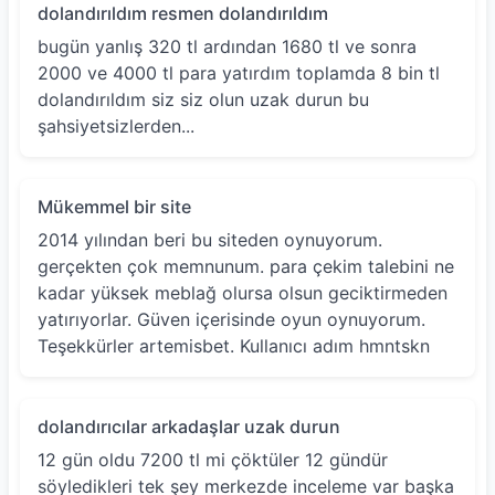
dolandırıldım resmen dolandırıldım
bugün yanlış 320 tl ardından 1680 tl ve sonra
2000 ve 4000 tl para yatırdım toplamda 8 bin tl
dolandırıldım siz siz olun uzak durun bu
şahsiyetsizlerden...
Mükemmel bir site
2014 yılından beri bu siteden oynuyorum.
gerçekten çok memnunum. para çekim talebini ne
kadar yüksek meblağ olursa olsun geciktirmeden
yatırıyorlar. Güven içerisinde oyun oynuyorum.
Teşekkürler artemisbet. Kullanıcı adım hmntskn
dolandırıcılar arkadaşlar uzak durun
12 gün oldu 7200 tl mi çöktüler 12 gündür
söyledikleri tek şey merkezde inceleme var başka