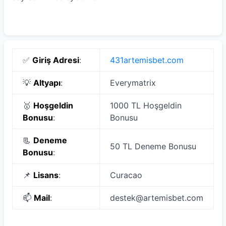
✅
Giriş Adresi
:
431artemisbet.com
💡
Altyapı
:
Everymatrix
🥇
Hoşgeldin
1000 TL Hoşgeldin
Bonusu
:
Bonusu
📃
Deneme
50 TL Deneme Bonusu
Bonusu
:
📌
Lisans
:
Curacao
📫
Mail
:
destek@artemisbet.com