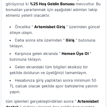
görüyoruz ki
%25 Hoş Geldin Bonusu
mevcuttur. Bu
bonustan yararlanmak için aşağıdaki adımları takip
etmeniz yeterli olacaktır.
Öncelike "
Artemisbet Giriş
" üzerinden güncel
siteye ulaşın.
Daha sonra site üzerinden "
Giriş
" butonuna
tıklayın.
Karşınıza gelen ekranda "
Hemen Üye Ol
"
butonuna tıklayın.
Gelen ekrandaki tüm bilgileri eksiksiz bir
şekilde doldurun ve üyeliğinizi tamamlayın.
Hesabınıza giriş yaptıktan sonra minimum 50
TL oalcak olacak şekilde spor bahislerine yatırım
yapın.
tüm işlemleri gerçekleştirdikten sonra "
Artemisbet