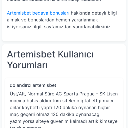
Artemisbet bedava bonusları
hakkında detaylı bilgi
almak ve bonuslardan hemen yararlanmak
istiyorsanız, ilgili sayfamızdan yararlanabilirsiniz.
Artemisbet Kullanıcı
Yorumları
dolandırcı artemisbet
Üst/Alt, Normal Süre AC Sparta Prague - SK Lisen
macına bahis aldım tüm sitelerin iptal ettgi macı
onlar kaybetti yaptı 120 dakika oynanan hiçbir
maç geçerli olmaz 120 dakika oynanacagı
yazmıyorsa siteye güvenim kalmadı artık kimseye