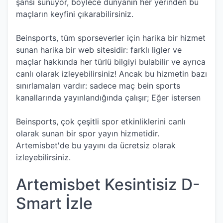
şansı sunuyor, böylece dünyanın her yerinden bu
maçların keyfini çıkarabilirsiniz.
Beinsports, tüm sporseverler için harika bir hizmet
sunan harika bir web sitesidir: farklı ligler ve
maçlar hakkında her türlü bilgiyi bulabilir ve ayrıca
canlı olarak izleyebilirsiniz! Ancak bu hizmetin bazı
sınırlamaları vardır: sadece maç bein sports
kanallarında yayınlandığında çalışır; Eğer istersen
Beinsports, çok çeşitli spor etkinliklerini canlı
olarak sunan bir spor yayın hizmetidir.
Artemisbet'de bu yayını da ücretsiz olarak
izleyebilirsiniz.
Artemisbet Kesintisiz D-
Smart İzle