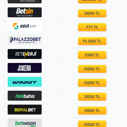
3000 TL
777 TL
15.000 TL
1000 TL
5000 TL
5000 TL
3000 TL
3000 TL
5000 TL