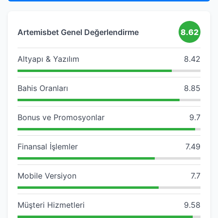
Artemisbet Genel Değerlendirme
8.62
Altyapı & Yazılım
8.42
Bahis Oranları
8.85
Bonus ve Promosyonlar
9.7
Finansal İşlemler
7.49
Mobile Versiyon
7.7
Müşteri Hizmetleri
9.58