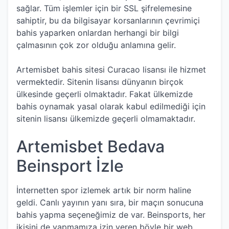
sağlar. Tüm işlemler için bir SSL şifrelemesine
sahiptir, bu da bilgisayar korsanlarının çevrimiçi
bahis yaparken onlardan herhangi bir bilgi
çalmasının çok zor olduğu anlamına gelir.
Artemisbet bahis sitesi Curacao lisansı ile hizmet
vermektedir. Sitenin lisansı dünyanın birçok
ülkesinde geçerli olmaktadır. Fakat ülkemizde
bahis oynamak yasal olarak kabul edilmediği için
sitenin lisansı ülkemizde geçerli olmamaktadır.
Artemisbet Bedava
Beinsport İzle
İnternetten spor izlemek artık bir norm haline
geldi. Canlı yayının yanı sıra, bir maçın sonucuna
bahis yapma seçeneğimiz de var. Beinsports, her
ikisini de yapmamıza izin veren böyle bir web