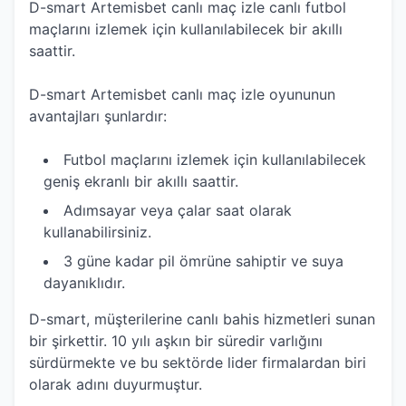
D-smart Artemisbet canlı maç izle canlı futbol
maçlarını izlemek için kullanılabilecek bir akıllı
saattir.
D-smart Artemisbet canlı maç izle oyununun
avantajları şunlardır:
Futbol maçlarını izlemek için kullanılabilecek
geniş ekranlı bir akıllı saattir.
Adımsayar veya çalar saat olarak
kullanabilirsiniz.
3 güne kadar pil ömrüne sahiptir ve suya
dayanıklıdır.
D-smart, müşterilerine canlı bahis hizmetleri sunan
bir şirkettir. 10 yılı aşkın bir süredir varlığını
sürdürmekte ve bu sektörde lider firmalardan biri
olarak adını duyurmuştur.