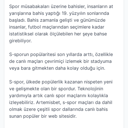
Spor müsabakaları üzerine bahisler, insanların at
yarışlarına bahis yaptığı 19. yüzyılın sonlarında
başladı. Bahis zamanla gelişti ve günümüzde
insanlar, futbol maçlarından seçimlere kadar
istatistiksel olarak ölçülebilen her şeye bahse
girebiliyor.
S-sporun popülaritesi son yıllarda arttı, özellikle
de canlı maçları çevrimiçi izlemek bir stadyuma
veya bara gitmekten daha kolay olduğu için.
S-spor, ülkede popülerlik kazanan nispeten yeni
ve gelişmekte olan bir spordur. Teknolojinin
yardımıyla artık canlı spor maçlarını kolaylıkla
izleyebiliriz. Artemisbet, s-spor maçları da dahil
olmak üzere çeşitli spor dallarında canlı bahis
sunan popüler bir web sitesidir.