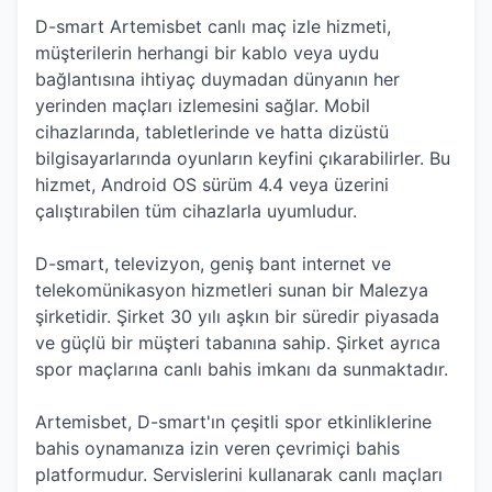
D-smart Artemisbet canlı maç izle hizmeti,
müşterilerin herhangi bir kablo veya uydu
bağlantısına ihtiyaç duymadan dünyanın her
yerinden maçları izlemesini sağlar. Mobil
cihazlarında, tabletlerinde ve hatta dizüstü
bilgisayarlarında oyunların keyfini çıkarabilirler. Bu
hizmet, Android OS sürüm 4.4 veya üzerini
çalıştırabilen tüm cihazlarla uyumludur.
D-smart, televizyon, geniş bant internet ve
telekomünikasyon hizmetleri sunan bir Malezya
şirketidir. Şirket 30 yılı aşkın bir süredir piyasada
ve güçlü bir müşteri tabanına sahip. Şirket ayrıca
spor maçlarına canlı bahis imkanı da sunmaktadır.
Artemisbet, D-smart'ın çeşitli spor etkinliklerine
bahis oynamanıza izin veren çevrimiçi bahis
platformudur. Servislerini kullanarak canlı maçları