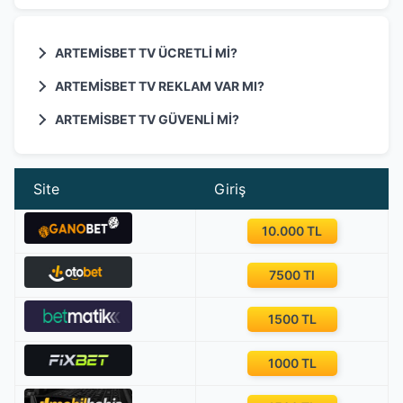
ARTEMISBET TV ÜCRETLI MI?
Hayır, Artemisbet bahis sitesi canlı maç izleme özelliği
ARTEMISBET TV REKLAM VAR MI?
tamamen ücretsizdir.
Hayır, Artemisbet TV reklamsız bir şekilde canlı maç izleme
ARTEMISBET TV GÜVENLI MI?
imkanı sunar.
Evet, Artemisbet Tv güvenlidir ve Curacao lisansına
sahiptir.
Site
Giriş
10.000 TL
7500 Tl
1500 TL
1000 TL