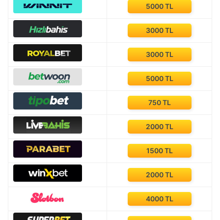
5000 TL
3000 TL
3000 TL
5000 TL
750 TL
2000 TL
1500 TL
2000 TL
4000 TL