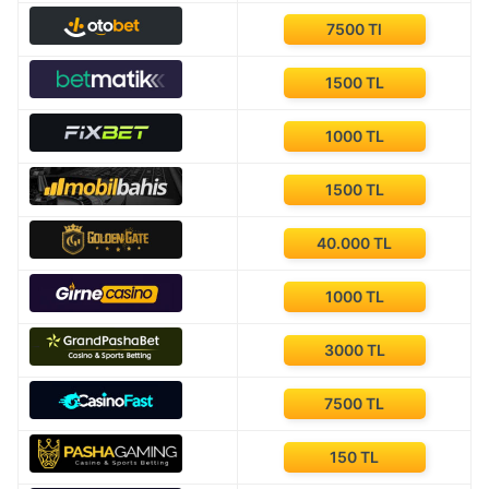
7500 Tl
1500 TL
1000 TL
1500 TL
40.000 TL
1000 TL
3000 TL
7500 TL
150 TL