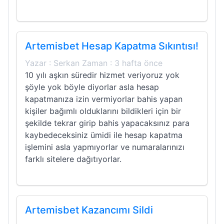
Artemisbet Hesap Kapatma Sıkıntısı!
Yazar : Serkan Zaman : 3 hafta önce
10 yılı aşkın süredir hizmet veriyoruz yok
şöyle yok böyle diyorlar asla hesap
kapatmanıza izin vermiyorlar bahis yapan
kişiler bağımlı olduklarını bildikleri için bir
şekilde tekrar girip bahis yapacaksınız para
kaybedeceksiniz ümidi ile hesap kapatma
işlemini asla yapmıyorlar ve numaralarınızı
farklı sitelere dağıtıyorlar.
Artemisbet Kazancımı Sildi