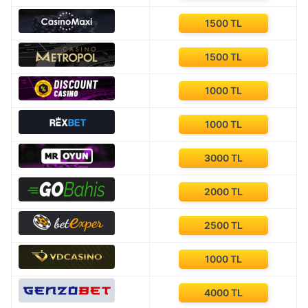
1500 TL
1500 TL
1000 TL
1000 TL
3000 TL
2000 TL
2500 TL
1000 TL
4000 TL