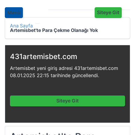
Siteye Git
Menü
Ana Sayfa
Artemisbet'te Para Çekme Olanağı Yok
431artemisbet.com
Artemisbet yeni giriş adresi 431artemisbet.com
08.01.2025 22:15 tarihinde güncellendi.
Siteye Git