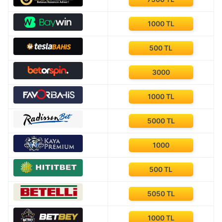
1000 TL
500 TL
3000
1000 TL
5000 TL
1000
500 TL
5050 TL
1000 TL