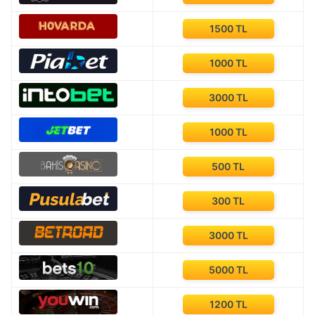
1500 TL
1000 TL
3000 TL
1000 TL
500 TL
300 TL
3000 TL
5000 TL
1200 TL