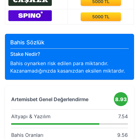
5000 TL
5000 TL
Bahis Sözlük
Stake Nedir?
Bahis oynarken risk edilen para miktarıdır.
Kazanamadığınızda kasanızdan eksilen miktardır.
Artemisbet Genel Değerlendirme
8.93
Altyapı & Yazılım
7.54
Bahis Oranları
9.56