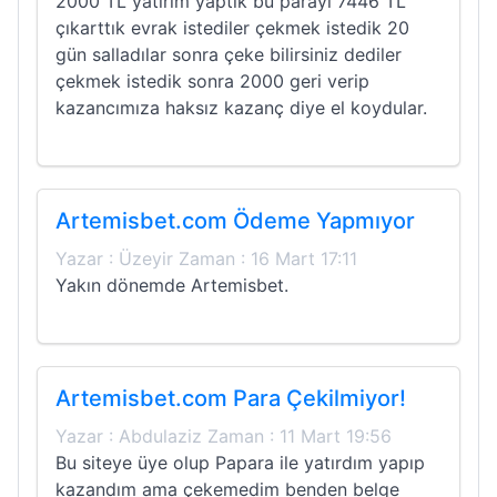
2000 TL yatırım yaptık bu parayı 7446 TL
çıkarttık evrak istediler çekmek istedik 20
gün salladılar sonra çeke bilirsiniz dediler
çekmek istedik sonra 2000 geri verip
kazancımıza haksız kazanç diye el koydular.
Artemisbet.com Ödeme Yapmıyor
Yazar : Üzeyir Zaman : 16 Mart 17:11
Yakın dönemde Artemisbet.
Artemisbet.com Para Çekilmiyor!
Yazar : Abdulaziz Zaman : 11 Mart 19:56
Bu siteye üye olup Papara ile yatırdım yapıp
kazandım ama çekemedim benden belge