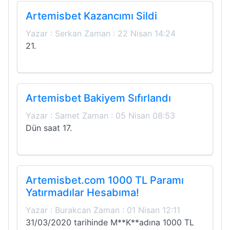
Artemisbet Kazancımı Sildi
Yazar : Serkan Zaman : 22 Nisan 14:24
21.
Artemisbet Bakiyem Sıfırlandı
Yazar : Samet Zaman : 05 Nisan 08:53
Dün saat 17.
Artemisbet.com 1000 TL Paramı
Yatırmadılar Hesabıma!
Yazar : Burakcan Zaman : 01 Nisan 12:11
31/03/2020 tarihinde M**K**adına 1000 TL