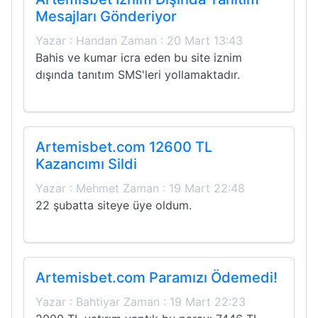
Mesajları Gönderiyor
Yazar : Handan Zaman : 20 Mart 13:43
Bahis ve kumar icra eden bu site iznim
dışında tanıtım SMS'leri yollamaktadır.
Artemisbet.com 12600 TL
Kazancımı Sildi
Yazar : Mehmet Zaman : 19 Mart 22:48
22 şubatta siteye üye oldum.
Artemisbet.com Paramızı Ödemedi!
Yazar : Bahtiyar Zaman : 19 Mart 22:23