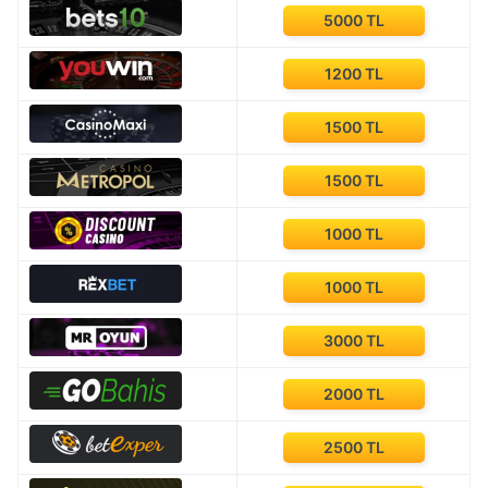
5000 TL
1200 TL
1500 TL
1500 TL
1000 TL
1000 TL
3000 TL
2000 TL
2500 TL