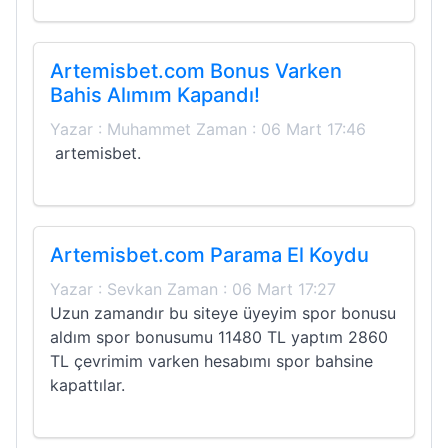
Artemisbet.com Bonus Varken
Bahis Alımım Kapandı!
Yazar : Muhammet Zaman : 06 Mart 17:46
artemisbet.
Artemisbet.com Parama El Koydu
Yazar : Sevkan Zaman : 06 Mart 17:27
Uzun zamandır bu siteye üyeyim spor bonusu
aldım spor bonusumu 11480 TL yaptım 2860
TL çevrimim varken hesabımı spor bahsine
kapattılar.