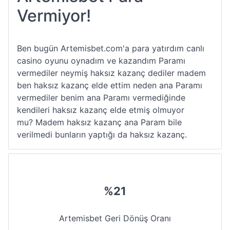
Vermiyor!
Ben bugün Artemisbet.com'a para yatırdım canlı
casino oyunu oynadım ve kazandım Paramı
vermediler neymiş haksız kazanç dediler madem
ben haksız kazanç elde ettim neden ana Paramı
vermediler benim ana Paramı vermediğinde
kendileri haksız kazanç elde etmiş olmuyor
mu? Madem haksız kazanç ana Param bile
verilmedi bunların yaptığı da haksız kazanç.
%21
Artemisbet Geri Dönüş Oranı