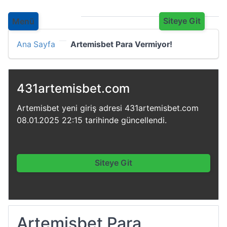
Siteye Git
Menü
Ana Sayfa
Artemisbet Para Vermiyor!
431artemisbet.com
Artemisbet yeni giriş adresi 431artemisbet.com
08.01.2025 22:15 tarihinde güncellendi.
Siteye Git
Artemisbet Para