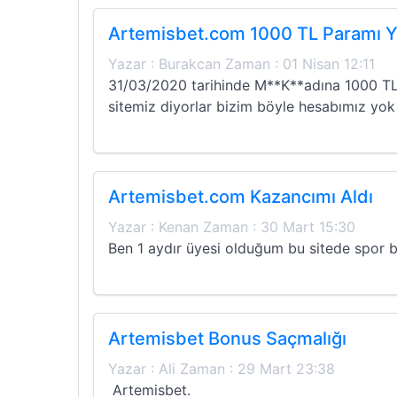
Artemisbet.com 1000 TL Paramı Y
Yazar : Burakcan Zaman : 01 Nisan 12:11
31/03/2020 tarihinde M**K**adına 1000 TL
sitemiz diyorlar bizim böyle hesabımız yok 
Artemisbet.com Kazancımı Aldı
Yazar : Kenan Zaman : 30 Mart 15:30
Ben 1 aydır üyesi olduğum bu sitede spor b
Artemisbet Bonus Saçmalığı
Yazar : Ali Zaman : 29 Mart 23:38
Artemisbet.