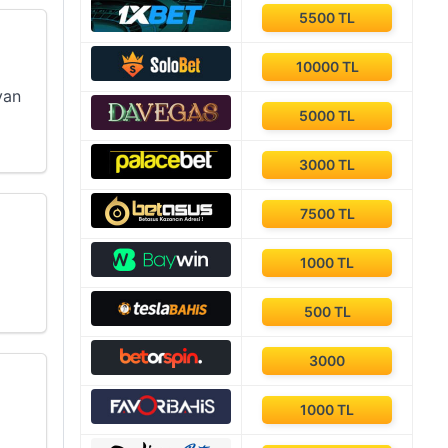
5500 TL
10000 TL
yan
5000 TL
3000 TL
7500 TL
1000 TL
500 TL
3000
1000 TL