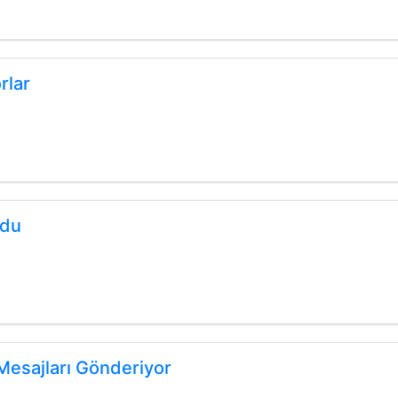
rlar
ydu
Mesajları Gönderiyor