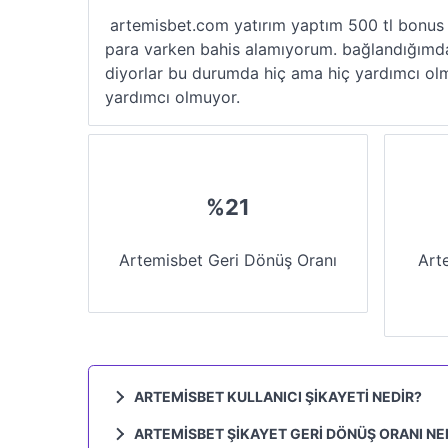
artemisbet.com yatırım yaptım 500 tl bonus 
para varken bahis alamıyorum. bağlandığımda 
diyorlar bu durumda hiç ama hiç yardımcı olm
yardımcı olmuyor.
%21
Artemisbet Geri Dönüş Oranı
Art
ARTEMISBET KULLANICI ŞIKAYETI NEDIR?
Artemisbet.com Bonus Varken Bahis Alımım Kapandı!
ARTEMISBET ŞIKAYET GERI DÖNÜŞ ORANI NE