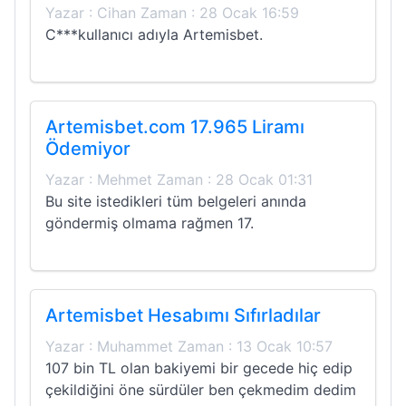
Yazar : Cihan Zaman : 28 Ocak 16:59
C***kullanıcı adıyla Artemisbet.
Artemisbet.com 17.965 Liramı
Ödemiyor
Yazar : Mehmet Zaman : 28 Ocak 01:31
Bu site istedikleri tüm belgeleri anında
göndermiş olmama rağmen 17.
Artemisbet Hesabımı Sıfırladılar
Yazar : Muhammet Zaman : 13 Ocak 10:57
107 bin TL olan bakiyemi bir gecede hiç edip
çekildiğini öne sürdüler ben çekmedim dedim