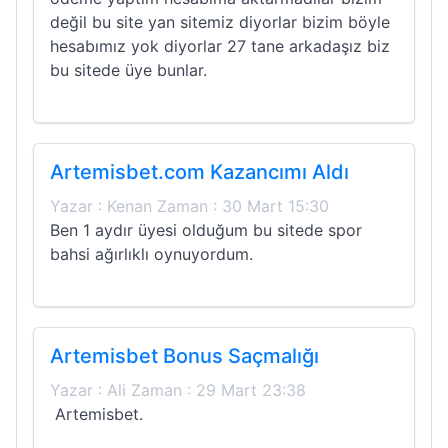
değil bu site yan sitemiz diyorlar bizim böyle
hesabımız yok diyorlar 27 tane arkadaşız biz
bu sitede üye bunlar.
Artemisbet.com Kazancımı Aldı
Yazar : Kenan Zaman : 30 Mart 15:30
Ben 1 aydır üyesi olduğum bu sitede spor
bahsi ağırlıklı oynuyordum.
Artemisbet Bonus Saçmalığı
Yazar : Ali Zaman : 29 Mart 23:38
Artemisbet.