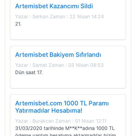
Artemisbet Kazancımı Sildi
Yazar : Serkan Zaman : 22 Nisan 14:24
21.
Artemisbet Bakiyem Sıfırlandı
Yazar : Samet Zaman : 05 Nisan 08:53
Dün saat 17.
Artemisbet.com 1000 TL Paramı
Yatırmadılar Hesabıma!
Yazar : Burakcan Zaman : 01 Nisan 12:11
31/03/2020 tarihinde M**K**adına 1000 TL
ödeme yaptım hesabıma aktarmadılar bizim