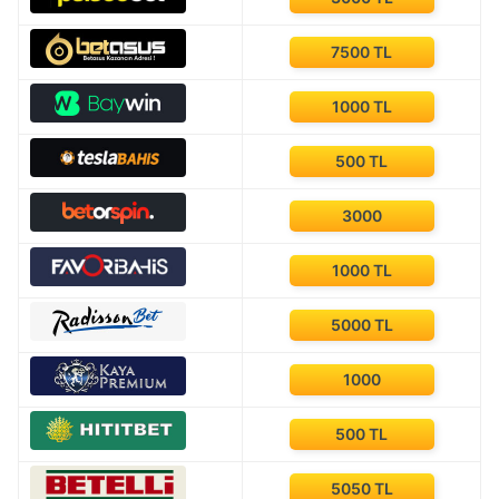
7500 TL
1000 TL
500 TL
3000
1000 TL
5000 TL
1000
500 TL
5050 TL