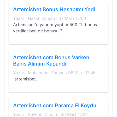
Artemisbet Bonus Hesabımı Yedi!
Yazar : Hasan Zaman : 07 Mart 15:04
Artemisbet'e yatırım yaptım 500 TL bonus
verdiler ben de bonusu 3.
Artemisbet.com Bonus Varken
Bahis Alımım Kapandı!
Yazar : Muhammet Zaman : 06 Mart 17:46
artemisbet.
Artemisbet.com Parama El Koydu
Yazar : Sevkan Zaman : 06 Mart 17:27