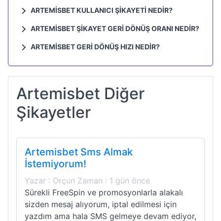
ARTEMISBET KULLANICI ŞIKAYETI NEDIR?
Artemisbet6000.com Bonus Sorunu!
ARTEMISBET ŞIKAYET GERI DÖNÜŞ ORANI NEDIR?
Artemisbet şikayet geri dönüş oranı %21 dir.
ARTEMISBET GERI DÖNÜŞ HIZI NEDIR?
Artemisbet geri dönüş hızı %21 dır.
Artemisbet Diğer
Şikayetler
Artemisbet Sms Almak
İstemiyorum!
Yazar : Orçun Zaman : 1 gün önce
Sürekli FreeSpin ve promosyonlarla alakalı
sizden mesaj alıyorum, iptal edilmesi için
yazdım ama hala SMS gelmeye devam ediyor,