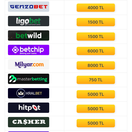
4000 TL
1500 TL
1500 TL
6000 TL
8000 TL
750 TL
5000 TL
5000 TL
5000 TL