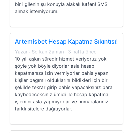
bir ilgilenin şu konuyla alakalı lütfen! SMS
almak istemiyorum.
Artemisbet Hesap Kapatma Sıkıntısı!
Yazar : Serkan Zaman : 3 hafta önce
10 yılı aşkın süredir hizmet veriyoruz yok
şöyle yok böyle diyorlar asla hesap
kapatmanıza izin vermiyorlar bahis yapan
kişiler bağımlı olduklarını bildikleri için bir
şekilde tekrar girip bahis yapacaksınız para
kaybedeceksiniz ümidi ile hesap kapatma
işlemini asla yapmıyorlar ve numaralarınızı
farklı sitelere dağıtıyorlar.