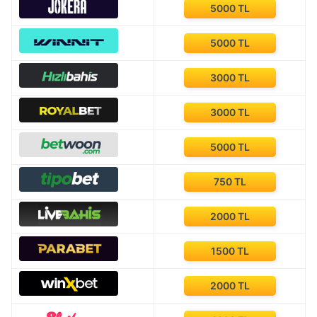
5000 TL
5000 TL
3000 TL
3000 TL
5000 TL
750 TL
2000 TL
1500 TL
2000 TL