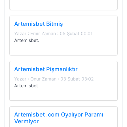
Artemisbet Bitmiş
Yazar : Emir Zaman : 05 Şubat 00:01
Artemisbet.
Artemisbet Pişmanlıktır
Yazar : Onur Zaman : 03 Şubat 03:02
Artemisbet.
Artemisbet .com Oyalıyor Paramı
Vermiyor