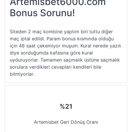
Artemisbet6000.com
Bonus Sorunu!
Siteden 2 maç kombine yaptım biri tuttu diğer
maç iptal edildi. Param bonus kısmında olduğu
için 48 saat çekemiyor muşum. Kural nerede yazılı
diye sorduğumda kafasına göre kural
uyduruyorlar. Tamamen saçmalık üstüne saçmalık
sorulara verdikleri cevapları kendileri bile
bilmiyorlar.
%21
Artemisbet Geri Dönüş Oranı