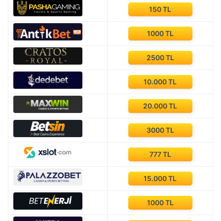
150 TL
1000 TL
2500 TL
10.000 TL
20.000 TL
3000 TL
777 TL
15.000 TL
1000 TL