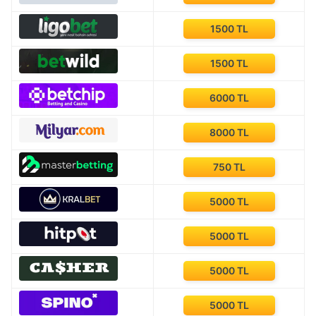
1500 TL
1500 TL
6000 TL
8000 TL
750 TL
5000 TL
5000 TL
5000 TL
5000 TL