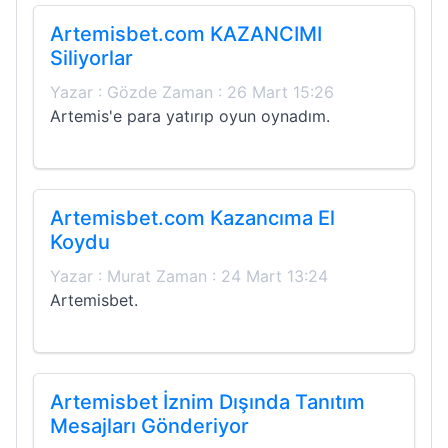
Artemisbet.com KAZANCIMI
Siliyorlar
Yazar : Gözde Zaman : 26 Mart 15:26
Artemis'e para yatırıp oyun oynadım.
Artemisbet.com Kazancıma El
Koydu
Yazar : Murat Zaman : 24 Mart 13:24
Artemisbet.
Artemisbet İznim Dışında Tanıtım
Mesajları Gönderiyor