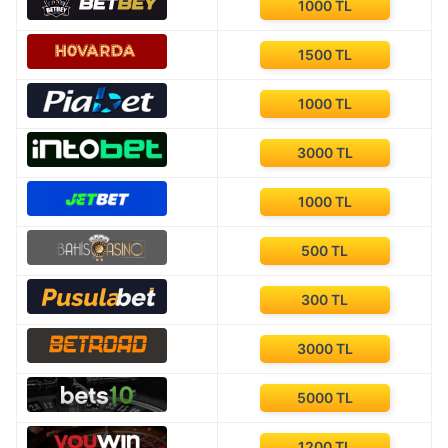
1000 TL
1500 TL
1000 TL
3000 TL
1000 TL
500 TL
300 TL
3000 TL
5000 TL
1200 TL