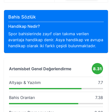
Bahis Sözlük
Handikap Nedir?
Spor bahislerinde zayıf olan takıma verilen
avantaja handikap denir. Asya handikap ve avrupa
handikap olarak iki farklı çeşidi bulunmaktadır.
Artemisbet Genel Değerlendirme
8.31
Altyapı & Yazılım
7.7
Bahis Oranları
7.38