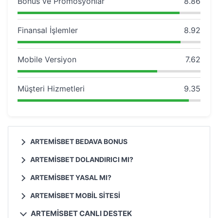
Bonus ve Promosyonlar
8.86
Finansal İşlemler
8.92
Mobile Versiyon
7.62
Müşteri Hizmetleri
9.35
ARTEMISBET BEDAVA BONUS
Artemisbet malesef üyelerine bedava deneme bonusu ya
ARTEMISBET DOLANDIRICI MI?
da yatırımsız ücretsiz bonus vermiyor.
Artemisbet kesinlike güvenilir bir sitedir. Bunu onbinlerce
ARTEMISBET YASAL MI?
oyuncusunun yazdığı yorum ve şikayetlerden, internetteki
Artemisbet bahis ve casino sitesi yasal bir site değildir.
canlı bahis tanıtım siteleri ve forumlarından görebilirsiniz.
ARTEMISBET MOBIL SITESI
Türkiye'de iseniz bu sitenin yeni giriş adreslerini takip
Artemisbet'de mobil cihazınız, tabletiniz üzerinden bahis
ederek, casino oyunlarına ve bahislere katılım
ARTEMISBET CANLI DESTEK
yapmak istiyorsanız, siteye girmeniz yeterlidir. Otomatik