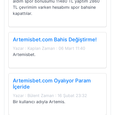
aldım spor bonusumu 11480 TL yaptım 2860
TL çevrimim varken hesabımı spor bahsine
kapattılar.
Artemisbet.com Bahis Değiştirme!
Yazar : Kaplan Zaman : 06 Mart 11:40
Artemisbet.
Artemisbet.com Oyalıyor Param
İçeride
Yazar : Bülent Zaman : 16 Şubat 23:32
Bir kullanıcı adıyla Artemis.