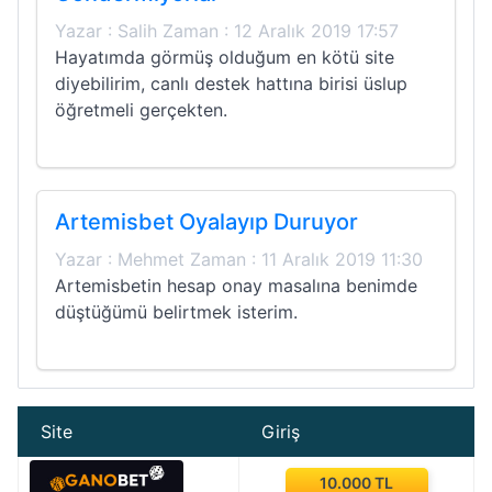
Yazar : Salih Zaman : 12 Aralık 2019 17:57
Hayatımda görmüş olduğum en kötü site
diyebilirim, canlı destek hattına birisi üslup
öğretmeli gerçekten.
Artemisbet Oyalayıp Duruyor
Yazar : Mehmet Zaman : 11 Aralık 2019 11:30
Artemisbetin hesap onay masalına benimde
düştüğümü belirtmek isterim.
Site
Giriş
10.000 TL