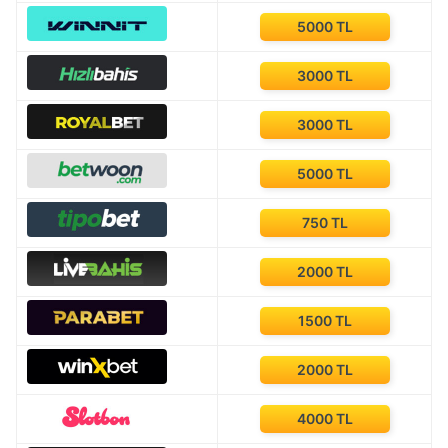
5000 TL
3000 TL
3000 TL
5000 TL
750 TL
2000 TL
1500 TL
2000 TL
4000 TL