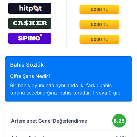
5000 TL
5000 TL
5000 TL
Bahis Sözlük
Çifte Şans Nedir?
Bir bahis oyununda aynı anda iki farklı bahis
türünü seçebildiğiniz bahis türüdür. 1 veya 0 gibi
Artemisbet Genel Değerlendirme
8.25