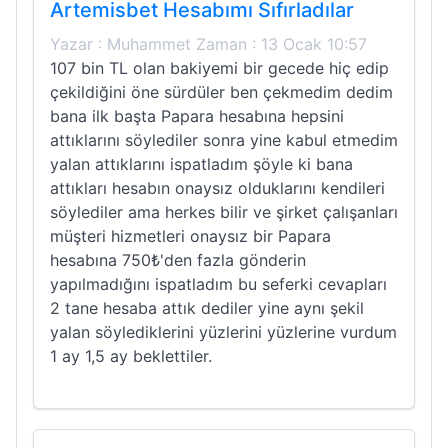
Artemisbet Hesabımı Sıfırladılar
Yazar : Muhammet Zaman : 13 Ocak 10:57
107 bin TL olan bakiyemi bir gecede hiç edip
çekildiğini öne sürdüler ben çekmedim dedim
bana ilk başta Papara hesabına hepsini
attıklarını söylediler sonra yine kabul etmedim
yalan attıklarını ispatladım şöyle ki bana
attıkları hesabın onaysız olduklarını kendileri
söylediler ama herkes bilir ve şirket çalışanları
müşteri hizmetleri onaysız bir Papara
hesabına 750₺'den fazla gönderin
yapılmadığını ispatladım bu seferki cevapları
2 tane hesaba attık dediler yine aynı şekil
yalan söylediklerini yüzlerini yüzlerine vurdum
1 ay 1,5 ay beklettiler.