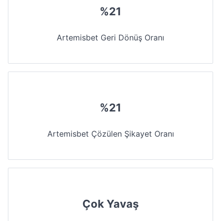
%21
Artemisbet Geri Dönüş Oranı
%21
Artemisbet Çözülen Şikayet Oranı
Çok Yavaş