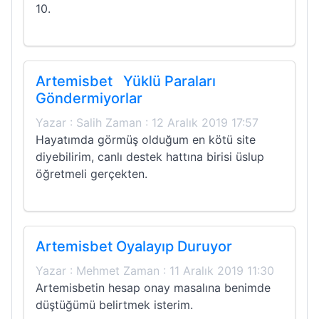
10.
Artemisbet Yüklü Paraları
Göndermiyorlar
Yazar : Salih Zaman : 12 Aralık 2019 17:57
Hayatımda görmüş olduğum en kötü site
diyebilirim, canlı destek hattına birisi üslup
öğretmeli gerçekten.
Artemisbet Oyalayıp Duruyor
Yazar : Mehmet Zaman : 11 Aralık 2019 11:30
Artemisbetin hesap onay masalına benimde
düştüğümü belirtmek isterim.