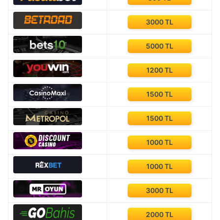
3000 TL
5000 TL
1200 TL
1500 TL
1500 TL
1000 TL
1000 TL
3000 TL
2000 TL