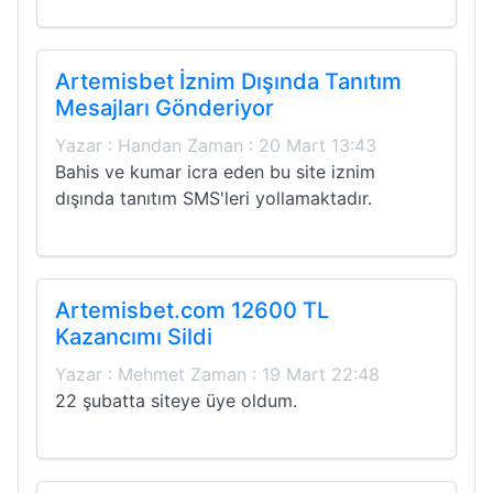
Artemisbet İznim Dışında Tanıtım
Mesajları Gönderiyor
Yazar : Handan Zaman : 20 Mart 13:43
Bahis ve kumar icra eden bu site iznim
dışında tanıtım SMS'leri yollamaktadır.
Artemisbet.com 12600 TL
Kazancımı Sildi
Yazar : Mehmet Zaman : 19 Mart 22:48
22 şubatta siteye üye oldum.