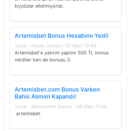
koydular elletmiyorlar.
Artemisbet Bonus Hesabımı Yedi!
Yazar : Hasan Zaman : 07 Mart 15:04
Artemisbet'e yatırım yaptım 500 TL bonus
verdiler ben de bonusu 3.
Artemisbet.com Bonus Varken
Bahis Alımım Kapandı!
Yazar : Muhammet Zaman : 06 Mart 17:46
artemisbet.