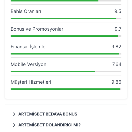
Bahis Oranları
9.5
Bonus ve Promosyonlar
9.7
Finansal İşlemler
9.82
Mobile Versiyon
7.64
Müşteri Hizmetleri
9.86
ARTEMISBET BEDAVA BONUS
Artemisbet malesef üyelerine bedava deneme bonusu ya
ARTEMISBET DOLANDIRICI MI?
da yatırımsız ücretsiz bonus vermiyor.