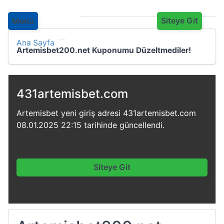
Siteye Git
Menü
Ana Sayfa
Artemisbet200.net Kuponumu Düzeltmediler!
431artemisbet.com
Artemisbet yeni giriş adresi 431artemisbet.com
08.01.2025 22:15 tarihinde güncellendi.
Siteye Git