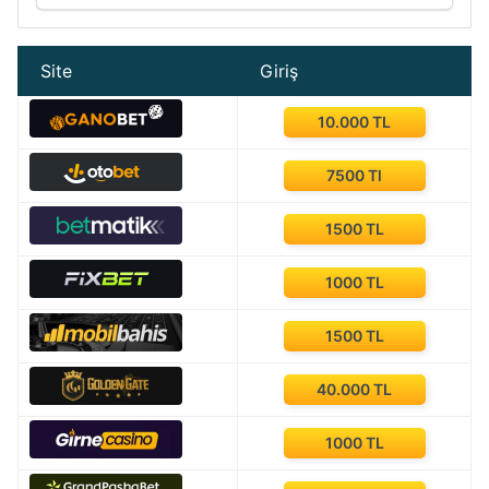
Site
Giriş
10.000 TL
7500 Tl
1500 TL
1000 TL
1500 TL
40.000 TL
1000 TL