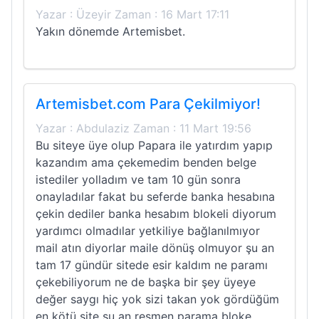
Yazar : Üzeyir Zaman : 16 Mart 17:11
Yakın dönemde Artemisbet.
Artemisbet.com Para Çekilmiyor!
Yazar : Abdulaziz Zaman : 11 Mart 19:56
Bu siteye üye olup Papara ile yatırdım yapıp
kazandım ama çekemedim benden belge
istediler yolladım ve tam 10 gün sonra
onayladılar fakat bu seferde banka hesabına
çekin dediler banka hesabım blokeli diyorum
yardımcı olmadılar yetkiliye bağlanılmıyor
mail atın diyorlar maile dönüş olmuyor şu an
tam 17 gündür sitede esir kaldım ne paramı
çekebiliyorum ne de başka bir şey üyeye
değer saygı hiç yok sizi takan yok gördüğüm
en kötü site şu an resmen parama bloke