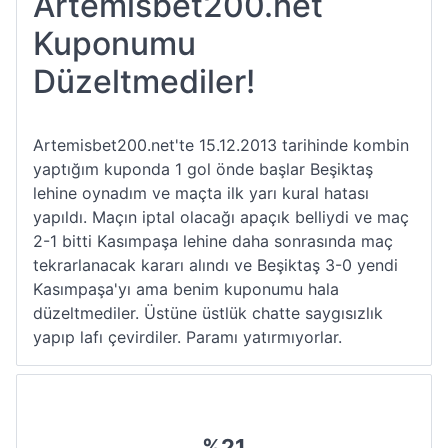
Artemisbet200.net
Kuponumu
Düzeltmediler!
Artemisbet200.net'te 15.12.2013 tarihinde kombin
yaptığım kuponda 1 gol önde başlar Beşiktaş
lehine oynadım ve maçta ilk yarı kural hatası
yapıldı. Maçın iptal olacağı apaçık belliydi ve maç
2-1 bitti Kasımpaşa lehine daha sonrasında maç
tekrarlanacak kararı alındı ve Beşiktaş 3-0 yendi
Kasımpaşa'yı ama benim kuponumu hala
düzeltmediler. Üstüne üstlük chatte saygısızlık
yapıp lafı çevirdiler. Paramı yatırmıyorlar.
%21