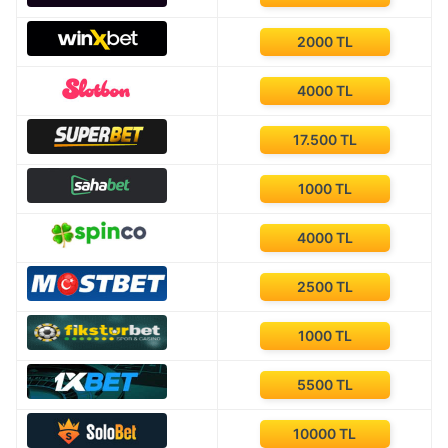
2000 TL
4000 TL
17.500 TL
1000 TL
4000 TL
2500 TL
1000 TL
5500 TL
10000 TL