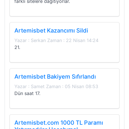
farklı sitelere dağıtıyorlar.
Artemisbet Kazancımı Sildi
Yazar : Serkan Zaman : 22 Nisan 14:24
21.
Artemisbet Bakiyem Sıfırlandı
Yazar : Samet Zaman : 05 Nisan 08:53
Dün saat 17.
Artemisbet.com 1000 TL Paramı