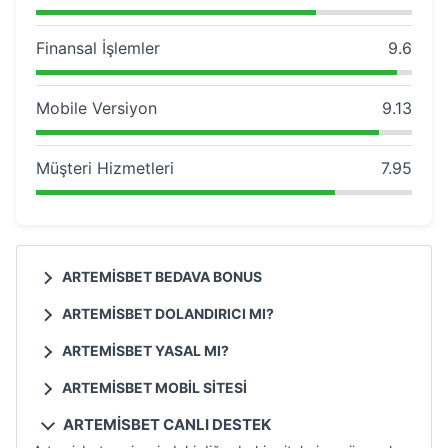
Finansal İşlemler
9.6
Mobile Versiyon
9.13
Müşteri Hizmetleri
7.95
ARTEMISBET BEDAVA BONUS
Artemisbet malesef üyelerine bedava deneme bonusu ya
ARTEMISBET DOLANDIRICI MI?
da yatırımsız ücretsiz bonus vermiyor.
Artemisbet kesinlike güvenilir bir sitedir. Bunu onbinlerce
ARTEMISBET YASAL MI?
oyuncusunun yazdığı yorum ve şikayetlerden, internetteki
Artemisbet bahis ve casino sitesi yasal bir site değildir.
canlı bahis tanıtım siteleri ve forumlarından görebilirsiniz.
ARTEMISBET MOBIL SITESI
Türkiye'de iseniz bu sitenin yeni giriş adreslerini takip
Artemisbet'de mobil cihazınız, tabletiniz üzerinden bahis
ederek, casino oyunlarına ve bahislere katılım
ARTEMISBET CANLI DESTEK
yapmak istiyorsanız, siteye girmeniz yeterlidir. Otomatik
sağlayabilirsiniz.