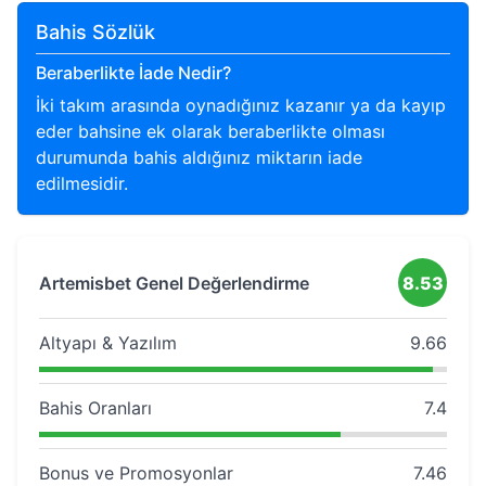
Bahis Sözlük
Beraberlikte İade Nedir?
İki takım arasında oynadığınız kazanır ya da kayıp
eder bahsine ek olarak beraberlikte olması
durumunda bahis aldığınız miktarın iade
edilmesidir.
Artemisbet Genel Değerlendirme
8.53
Altyapı & Yazılım
9.66
Bahis Oranları
7.4
Bonus ve Promosyonlar
7.46