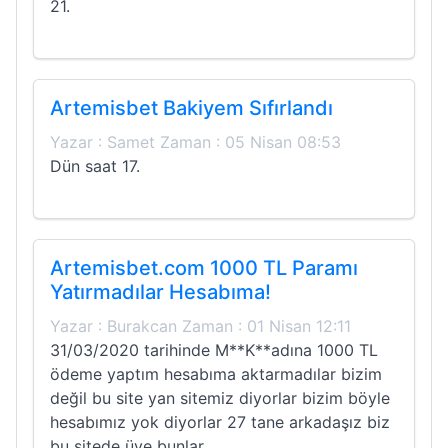
21.
Artemisbet Bakiyem Sıfırlandı
Yazar : Samet Zaman : 05 Nisan 08:53
Dün saat 17.
Artemisbet.com 1000 TL Paramı
Yatırmadılar Hesabıma!
Yazar : Burakcan Zaman : 01 Nisan 12:11
31/03/2020 tarihinde M**K**adına 1000 TL
ödeme yaptım hesabıma aktarmadılar bizim
değil bu site yan sitemiz diyorlar bizim böyle
hesabımız yok diyorlar 27 tane arkadaşız biz
bu sitede üye bunlar.