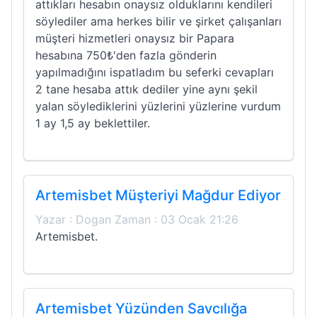
attıkları hesabın onaysız olduklarını kendileri
söylediler ama herkes bilir ve şirket çalışanları
müşteri hizmetleri onaysız bir Papara
hesabına 750₺'den fazla gönderin
yapılmadığını ispatladım bu seferki cevapları
2 tane hesaba attık dediler yine aynı şekil
yalan söylediklerini yüzlerini yüzlerine vurdum
1 ay 1,5 ay beklettiler.
Artemisbet Müşteriyi Mağdur Ediyor
Yazar : Dogan Zaman : 03 Ocak 21:26
Artemisbet.
Artemisbet Yüzünden Savcılığa