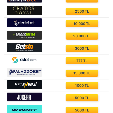
2500 TL
10.000 TL
20.000 TL
3000 TL
777 TL
15.000 TL
1000 TL
5000 TL
5000 TL