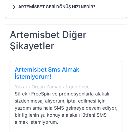
Artemisbet şikayet geri dönüş oranı %21 dir.
ARTEMISBET GERI DÖNÜŞ HIZI NEDIR?
Artemisbet geri dönüş hızı %21 dır.
Artemisbet Diğer
Şikayetler
Artemisbet Sms Almak
İstemiyorum!
Yazar : Orçun Zaman : 1 gün önce
Sürekli FreeSpin ve promosyonlarla alakalı
sizden mesaj alıyorum, iptal edilmesi için
yazdım ama hala SMS gelmeye devam ediyor,
bir ilgilenin şu konuyla alakalı lütfen! SMS
almak istemiyorum.