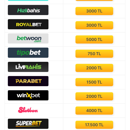
3000 TL
3000 TL
5000 TL
750 TL
2000 TL
1500 TL
2000 TL
4000 TL
17.500 TL