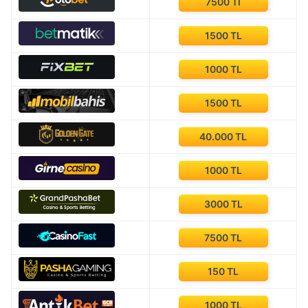
7500 Tl
1500 TL
1000 TL
1500 TL
40.000 TL
1000 TL
3000 TL
7500 TL
150 TL
1000 TL