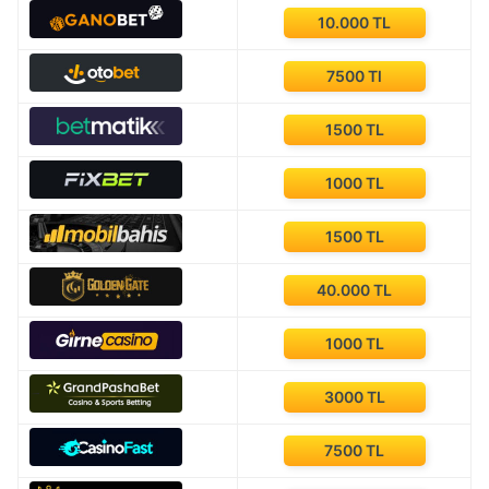
10.000 TL
7500 Tl
1500 TL
1000 TL
1500 TL
40.000 TL
1000 TL
3000 TL
7500 TL