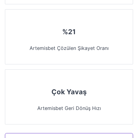
%21
Artemisbet Çözülen Şikayet Oranı
Çok Yavaş
Artemisbet Geri Dönüş Hızı