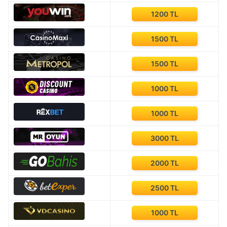
1200 TL
1500 TL
1500 TL
1000 TL
1000 TL
3000 TL
2000 TL
2500 TL
1000 TL