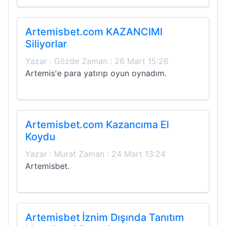
Artemisbet.com KAZANCIMI
Siliyorlar
Yazar : Gözde Zaman : 26 Mart 15:26
Artemis'e para yatırıp oyun oynadım.
Artemisbet.com Kazancıma El
Koydu
Yazar : Murat Zaman : 24 Mart 13:24
Artemisbet.
Artemisbet İznim Dışında Tanıtım