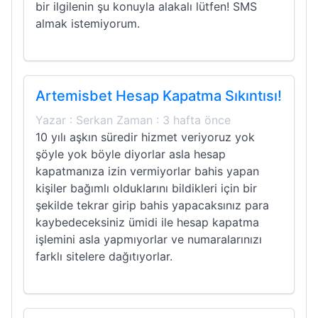
bir ilgilenin şu konuyla alakalı lütfen! SMS
almak istemiyorum.
Artemisbet Hesap Kapatma Sıkıntısı!
Yazar : Serkan Zaman : 3 hafta önce
10 yılı aşkın süredir hizmet veriyoruz yok
şöyle yok böyle diyorlar asla hesap
kapatmanıza izin vermiyorlar bahis yapan
kişiler bağımlı olduklarını bildikleri için bir
şekilde tekrar girip bahis yapacaksınız para
kaybedeceksiniz ümidi ile hesap kapatma
işlemini asla yapmıyorlar ve numaralarınızı
farklı sitelere dağıtıyorlar.