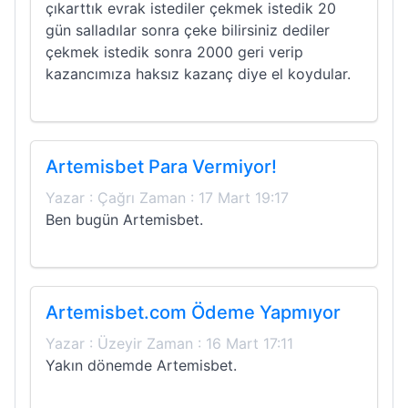
çıkarttık evrak istediler çekmek istedik 20
gün salladılar sonra çeke bilirsiniz dediler
çekmek istedik sonra 2000 geri verip
kazancımıza haksız kazanç diye el koydular.
Artemisbet Para Vermiyor!
Yazar : Çağrı Zaman : 17 Mart 19:17
Ben bugün Artemisbet.
Artemisbet.com Ödeme Yapmıyor
Yazar : Üzeyir Zaman : 16 Mart 17:11
Yakın dönemde Artemisbet.