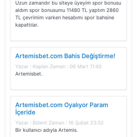
Uzun zamandır bu siteye üyeyim spor bonusu
aldım spor bonusumu 11480 TL yaptım 2860
TL çevrimim varken hesabımı spor bahsine
kapattılar.
Artemisbet.com Bahis Değiştirme!
Yazar : Kaplan Zaman : 06 Mart 11:40
Artemisbet.
Artemisbet.com Oyalıyor Param
İçeride
Yazar : Bülent Zaman : 16 Şubat 23:32
Bir kullanıcı adıyla Artemis.