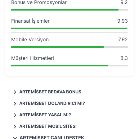
Bonus ve Promosyonlar
9.2
Finansal İşlemler
9.93
Mobile Versiyon
7.92
Müşteri Hizmetleri
8.3
ARTEMISBET BEDAVA BONUS
Artemisbet malesef üyelerine bedava deneme bonusu ya
ARTEMISBET DOLANDIRICI MI?
da yatırımsız ücretsiz bonus vermiyor.
Artemisbet kesinlike güvenilir bir sitedir. Bunu onbinlerce
ARTEMISBET YASAL MI?
oyuncusunun yazdığı yorum ve şikayetlerden, internetteki
Artemisbet bahis ve casino sitesi yasal bir site değildir.
canlı bahis tanıtım siteleri ve forumlarından görebilirsiniz.
ARTEMISBET MOBIL SITESI
Türkiye'de iseniz bu sitenin yeni giriş adreslerini takip
Artemisbet'de mobil cihazınız, tabletiniz üzerinden bahis
ederek, casino oyunlarına ve bahislere katılım
ARTEMISBET CANLI DESTEK