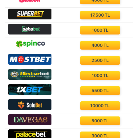
17.500 TL
1000 TL
4000 TL
2500 TL
1000 TL
5500 TL
10000 TL
5000 TL
3000 TL