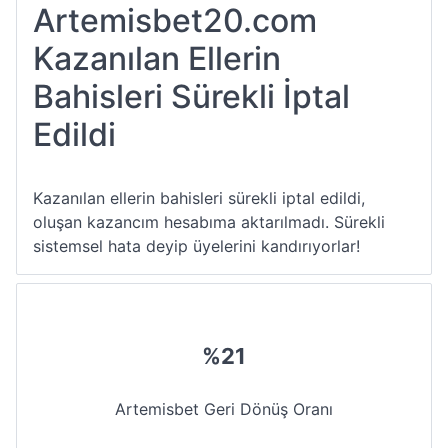
Artemisbet20.com
Kazanılan Ellerin
Bahisleri Sürekli İptal
Edildi
Kazanılan ellerin bahisleri sürekli iptal edildi,
oluşan kazancım hesabıma aktarılmadı. Sürekli
sistemsel hata deyip üyelerini kandırıyorlar!
%21
Artemisbet Geri Dönüş Oranı