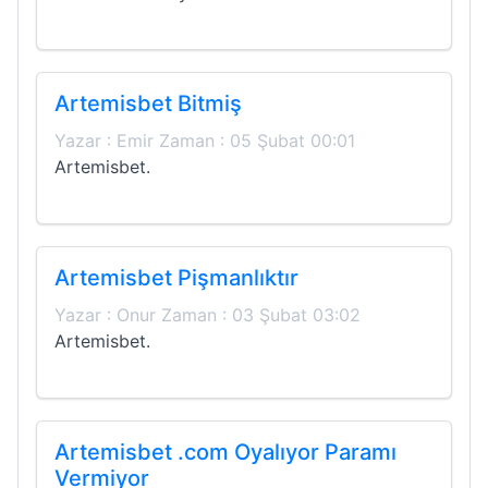
Artemisbet Bitmiş
Yazar : Emir Zaman : 05 Şubat 00:01
Artemisbet.
Artemisbet Pişmanlıktır
Yazar : Onur Zaman : 03 Şubat 03:02
Artemisbet.
Artemisbet .com Oyalıyor Paramı
Vermiyor