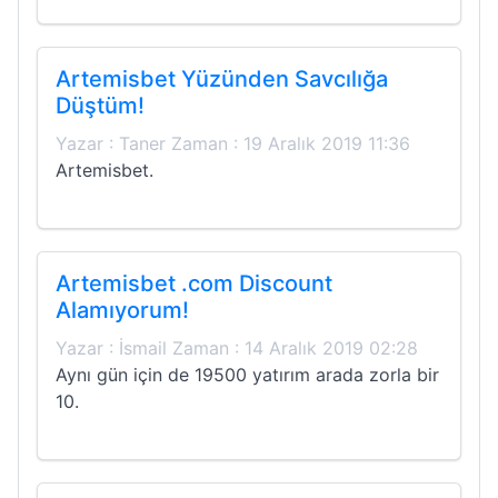
Artemisbet Yüzünden Savcılığa
Düştüm!
Yazar : Taner Zaman : 19 Aralık 2019 11:36
Artemisbet.
Artemisbet .com Discount
Alamıyorum!
Yazar : İsmail Zaman : 14 Aralık 2019 02:28
Aynı gün için de 19500 yatırım arada zorla bir
10.