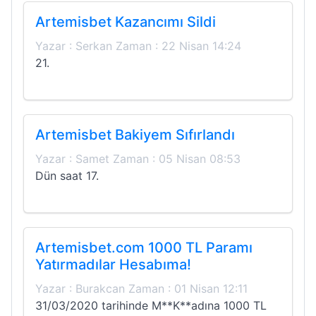
Artemisbet Kazancımı Sildi
Yazar : Serkan Zaman : 22 Nisan 14:24
21.
Artemisbet Bakiyem Sıfırlandı
Yazar : Samet Zaman : 05 Nisan 08:53
Dün saat 17.
Artemisbet.com 1000 TL Paramı
Yatırmadılar Hesabıma!
Yazar : Burakcan Zaman : 01 Nisan 12:11
31/03/2020 tarihinde M**K**adına 1000 TL