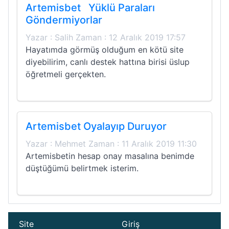
Artemisbet Yüklü Paraları
Göndermiyorlar
Yazar : Salih Zaman : 12 Aralık 2019 17:57
Hayatımda görmüş olduğum en kötü site
diyebilirim, canlı destek hattına birisi üslup
öğretmeli gerçekten.
Artemisbet Oyalayıp Duruyor
Yazar : Mehmet Zaman : 11 Aralık 2019 11:30
Artemisbetin hesap onay masalına benimde
düştüğümü belirtmek isterim.
Site
Giriş