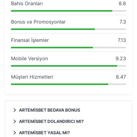
Bahis Oranları
8.8
Bonus ve Promosyonlar
7.3
Finansal İşlemler
7.13
Mobile Versiyon
9.23
Müşteri Hizmetleri
8.47
ARTEMISBET BEDAVA BONUS
Artemisbet malesef üyelerine bedava deneme bonusu ya
ARTEMISBET DOLANDIRICI MI?
da yatırımsız ücretsiz bonus vermiyor.
Artemisbet kesinlike güvenilir bir sitedir. Bunu onbinlerce
ARTEMISBET YASAL MI?
oyuncusunun yazdığı yorum ve şikayetlerden, internetteki