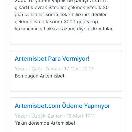
2000 TL yatırım yaptık bu parayı 7446 TL
çıkarttık evrak istediler çekmek istedik 20
gün salladılar sonra çeke bilirsiniz dediler
çekmek istedik sonra 2000 geri verip
kazancımıza haksız kazanç diye el koydular.
Artemisbet Para Vermiyor!
Yazar : Çağrı Zaman : 17 Mart 19:17
Ben bugün Artemisbet.
Artemisbet.com Ödeme Yapmıyor
Yazar : Üzeyir Zaman : 16 Mart 17:11
Yakın dönemde Artemisbet.