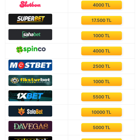
4000 TL
17.500 TL
1000 TL
4000 TL
2500 TL
1000 TL
5500 TL
10000 TL
5000 TL