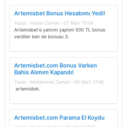
Artemisbet Bonus Hesabımı Yedi!
Yazar : Hasan Zaman : 07 Mart 15:04
Artemisbet'e yatırım yaptım 500 TL bonus
verdiler ben de bonusu 3.
Artemisbet.com Bonus Varken
Bahis Alımım Kapandı!
Yazar : Muhammet Zaman : 06 Mart 17:46
artemisbet.
Artemisbet.com Parama El Koydu