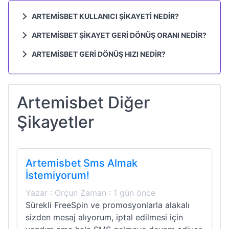
ARTEMISBET KULLANICI ŞIKAYETI NEDIR?
Artemisbet, Paramı Verin!
ARTEMISBET ŞIKAYET GERI DÖNÜŞ ORANI NEDIR?
Artemisbet şikayet geri dönüş oranı %21 dir.
ARTEMISBET GERI DÖNÜŞ HIZI NEDIR?
Artemisbet geri dönüş hızı %21 dır.
Artemisbet Diğer
Şikayetler
Artemisbet Sms Almak
İstemiyorum!
Yazar : Orçun Zaman : 1 gün önce
Sürekli FreeSpin ve promosyonlarla alakalı
sizden mesaj alıyorum, iptal edilmesi için