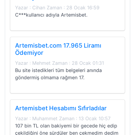
Yazar : Cihan Zaman : 28 Ocak 16:59
C***kullanıcı adıyla Artemisbet.
Artemisbet.com 17.965 Liramı
Ödemiyor
Yazar : Mehmet Zaman : 28 Ocak 01:31
Bu site istedikleri tüm belgeleri anında
göndermiş olmama rağmen 17.
Artemisbet Hesabımı Sıfırladılar
Yazar : Muhammet Zaman : 13 Ocak 10:57
107 bin TL olan bakiyemi bir gecede hiç edip
çekildiğini öne sürdüler ben çekmedim dedim