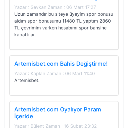
Yazar : Sevkan Zaman : 06 Mart 17:27
Uzun zamandır bu siteye üyeyim spor bonusu
aldım spor bonusumu 11480 TL yaptım 2860
TL çevrimim varken hesabımı spor bahsine
kapattılar.
Artemisbet.com Bahis Değiştirme!
Yazar : Kaplan Zaman : 06 Mart 11:40
Artemisbet.
Artemisbet.com Oyalıyor Param
İçeride
Yazar : Bülent Zaman : 16 Şubat 23:32