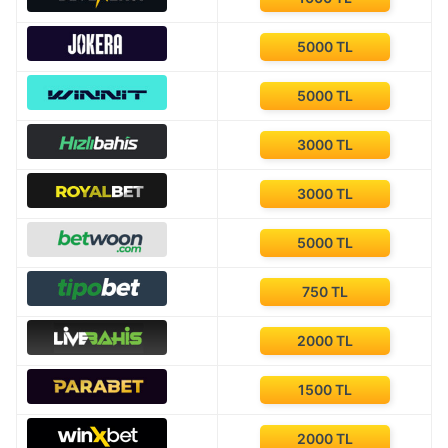
5000 TL
5000 TL
3000 TL
3000 TL
5000 TL
750 TL
2000 TL
1500 TL
2000 TL