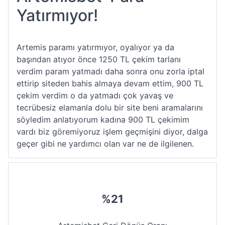
Yatırmıyor!
Artemis paramı yatırmıyor, oyalıyor ya da
başından atıyor önce 1250 TL çekim tarlanı
verdim param yatmadı daha sonra onu zorla iptal
ettirip siteden bahis almaya devam ettim, 900 TL
çekim verdim o da yatmadı çok yavaş ve
tecrübesiz elamanla dolu bir site beni aramalarını
söyledim anlatıyorum kadına 900 TL çekimim
vardı biz göremiyoruz işlem geçmişini diyor, dalga
geçer gibi ne yardımcı olan var ne de ilgilenen.
%21