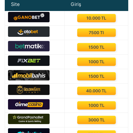
Site
Giriş
10.000 TL
7500 Tl
1500 TL
1000 TL
1500 TL
40.000 TL
1000 TL
3000 TL