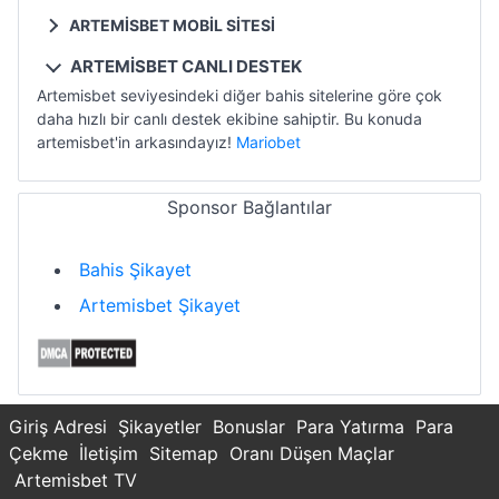
Artemisbet bahis ve casino sitesi yasal bir site değildir.
canlı bahis tanıtım siteleri ve forumlarından görebilirsiniz.
ARTEMISBET MOBIL SITESI
Türkiye'de iseniz bu sitenin yeni giriş adreslerini takip
Artemisbet'de mobil cihazınız, tabletiniz üzerinden bahis
ederek, casino oyunlarına ve bahislere katılım
ARTEMISBET CANLI DESTEK
yapmak istiyorsanız, siteye girmeniz yeterlidir. Otomatik
sağlayabilirsiniz.
Artemisbet seviyesindeki diğer bahis sitelerine göre çok
olarak mobil siteye yönlendirileceksiniz.
daha hızlı bir canlı destek ekibine sahiptir. Bu konuda
artemisbet'in arkasındayız!
Mariobet
Sponsor Bağlantılar
Bahis Şikayet
Artemisbet Şikayet
Giriş Adresi
Şikayetler
Bonuslar
Para Yatırma
Para
Çekme
İletişim
Sitemap
Oranı Düşen Maçlar
Artemisbet TV