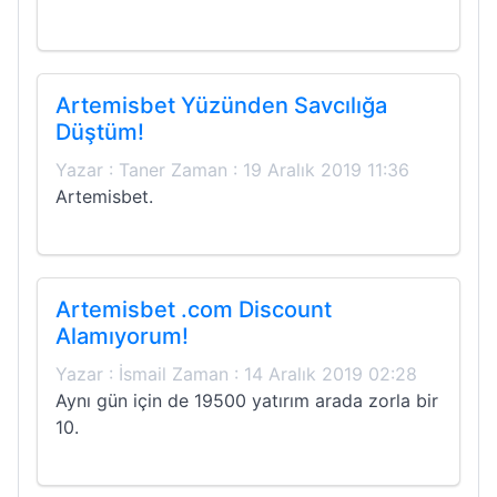
Artemisbet Yüzünden Savcılığa
Düştüm!
Yazar : Taner Zaman : 19 Aralık 2019 11:36
Artemisbet.
Artemisbet .com Discount
Alamıyorum!
Yazar : İsmail Zaman : 14 Aralık 2019 02:28
Aynı gün için de 19500 yatırım arada zorla bir
10.