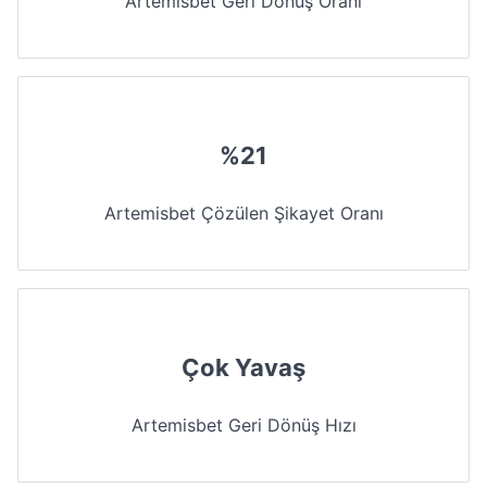
Artemisbet Geri Dönüş Oranı
%21
Artemisbet Çözülen Şikayet Oranı
Çok Yavaş
Artemisbet Geri Dönüş Hızı