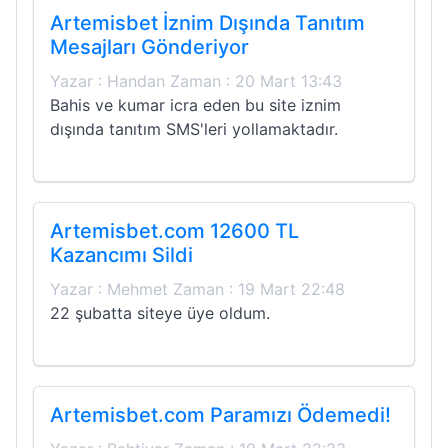
Artemisbet İznim Dışında Tanıtım
Mesajları Gönderiyor
Yazar : Handan Zaman : 20 Mart 13:43
Bahis ve kumar icra eden bu site iznim
dışında tanıtım SMS'leri yollamaktadır.
Artemisbet.com 12600 TL
Kazancımı Sildi
Yazar : Mehmet Zaman : 19 Mart 22:48
22 şubatta siteye üye oldum.
Artemisbet.com Paramızı Ödemedi!