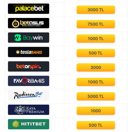
3000 TL
7500 TL
1000 TL
500 TL
3000
1000 TL
5000 TL
1000
500 TL