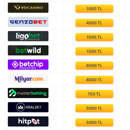
1000 TL
4000 TL
1500 TL
1500 TL
6000 TL
8000 TL
750 TL
5000 TL
5000 TL