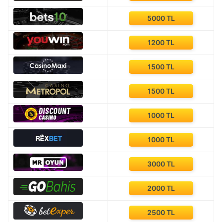
5000 TL
1200 TL
1500 TL
1500 TL
1000 TL
1000 TL
3000 TL
2000 TL
2500 TL