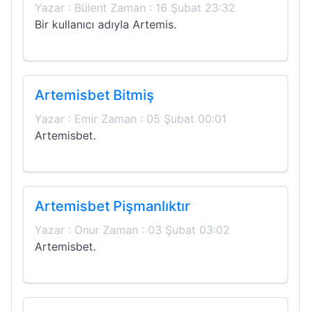
Yazar : Bülent Zaman : 16 Şubat 23:32
Bir kullanıcı adıyla Artemis.
Artemisbet Bitmiş
Yazar : Emir Zaman : 05 Şubat 00:01
Artemisbet.
Artemisbet Pişmanlıktır
Yazar : Onur Zaman : 03 Şubat 03:02
Artemisbet.