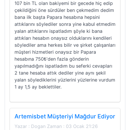
107 bin TL olan bakiyemi bir gecede hiç edip
çekildiğini öne sürdüler ben çekmedim dedim
bana ilk başta Papara hesabına hepsini
attıklarını söylediler sonra yine kabul etmedim
yalan attıklarını ispatladım şöyle ki bana
attıkları hesabın onaysız olduklarını kendileri
söylediler ama herkes bilir ve şirket çalışanları
müşteri hizmetleri onaysız bir Papara
hesabına 750₺'den fazla gönderin
yapılmadığını ispatladım bu seferki cevapları
2 tane hesaba attık dediler yine aynı şekil
yalan söylediklerini yüzlerini yüzlerine vurdum
1 ay 1,5 ay beklettiler.
Artemisbet Müşteriyi Mağdur Ediyor
Yazar : Dogan Zaman : 03 Ocak 21:26