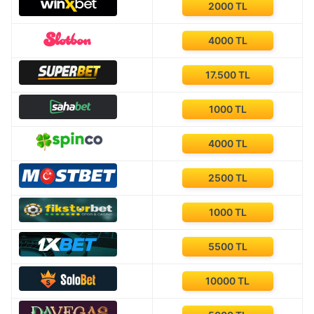
2000 TL
4000 TL
17.500 TL
1000 TL
4000 TL
2500 TL
1000 TL
5500 TL
10000 TL