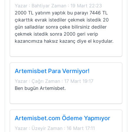
Yazar : Bahtiyar Zaman : 19 Mart 22:23
2000 TL yatırım yaptık bu parayı 7446 TL
çıkarttık evrak istediler çekmek istedik 20
gün salladılar sonra çeke bilirsiniz dediler
çekmek istedik sonra 2000 geri verip
kazancımıza haksız kazanç diye el koydular.
Artemisbet Para Vermiyor!
Yazar : Çağrı Zaman : 17 Mart 19:17
Ben bugün Artemisbet.
Artemisbet.com Ödeme Yapmıyor
Yazar : Üzeyir Zaman : 16 Mart 17:11