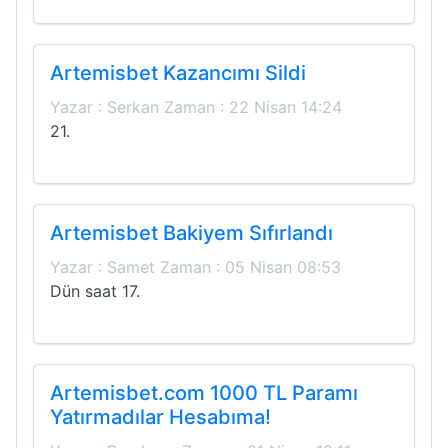
Artemisbet Kazancımı Sildi
Yazar : Serkan Zaman : 22 Nisan 14:24
21.
Artemisbet Bakiyem Sıfırlandı
Yazar : Samet Zaman : 05 Nisan 08:53
Dün saat 17.
Artemisbet.com 1000 TL Paramı
Yatırmadılar Hesabıma!