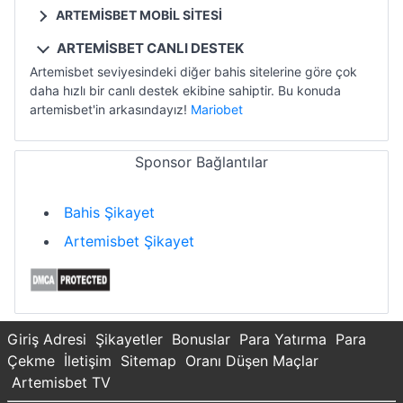
Artemisbet bahis ve casino sitesi yasal bir site değildir.
canlı bahis tanıtım siteleri ve forumlarından görebilirsiniz.
ARTEMISBET MOBIL SITESI
Türkiye'de iseniz bu sitenin yeni giriş adreslerini takip
Artemisbet'de mobil cihazınız, tabletiniz üzerinden bahis
ederek, casino oyunlarına ve bahislere katılım
ARTEMISBET CANLI DESTEK
yapmak istiyorsanız, siteye girmeniz yeterlidir. Otomatik
sağlayabilirsiniz.
Artemisbet seviyesindeki diğer bahis sitelerine göre çok
olarak mobil siteye yönlendirileceksiniz.
daha hızlı bir canlı destek ekibine sahiptir. Bu konuda
artemisbet'in arkasındayız!
Mariobet
Sponsor Bağlantılar
Bahis Şikayet
Artemisbet Şikayet
Giriş Adresi
Şikayetler
Bonuslar
Para Yatırma
Para
Çekme
İletişim
Sitemap
Oranı Düşen Maçlar
Artemisbet TV