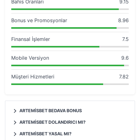
Bahis Oranları
9.15
Bonus ve Promosyonlar
8.96
Finansal İşlemler
7.5
Mobile Versiyon
9.6
Müşteri Hizmetleri
7.82
ARTEMISBET BEDAVA BONUS
Artemisbet malesef üyelerine bedava deneme bonusu ya
ARTEMISBET DOLANDIRICI MI?
da yatırımsız ücretsiz bonus vermiyor.
Artemisbet kesinlike güvenilir bir sitedir. Bunu onbinlerce
ARTEMISBET YASAL MI?
oyuncusunun yazdığı yorum ve şikayetlerden, internetteki