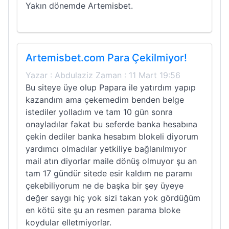
Yakın dönemde Artemisbet.
Artemisbet.com Para Çekilmiyor!
Yazar : Abdulaziz Zaman : 11 Mart 19:56
Bu siteye üye olup Papara ile yatırdım yapıp
kazandım ama çekemedim benden belge
istediler yolladım ve tam 10 gün sonra
onayladılar fakat bu seferde banka hesabına
çekin dediler banka hesabım blokeli diyorum
yardımcı olmadılar yetkiliye bağlanılmıyor
mail atın diyorlar maile dönüş olmuyor şu an
tam 17 gündür sitede esir kaldım ne paramı
çekebiliyorum ne de başka bir şey üyeye
değer saygı hiç yok sizi takan yok gördüğüm
en kötü site şu an resmen parama bloke
koydular elletmiyorlar.