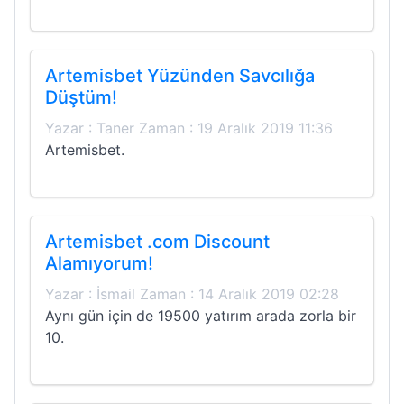
Artemisbet Yüzünden Savcılığa
Düştüm!
Yazar : Taner Zaman : 19 Aralık 2019 11:36
Artemisbet.
Artemisbet .com Discount
Alamıyorum!
Yazar : İsmail Zaman : 14 Aralık 2019 02:28
Aynı gün için de 19500 yatırım arada zorla bir
10.