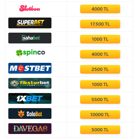
4000 TL
17.500 TL
1000 TL
4000 TL
2500 TL
1000 TL
5500 TL
10000 TL
5000 TL