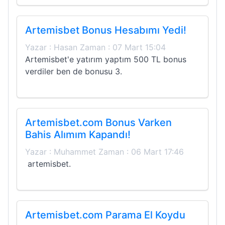
Artemisbet Bonus Hesabımı Yedi!
Yazar : Hasan Zaman : 07 Mart 15:04
Artemisbet'e yatırım yaptım 500 TL bonus
verdiler ben de bonusu 3.
Artemisbet.com Bonus Varken
Bahis Alımım Kapandı!
Yazar : Muhammet Zaman : 06 Mart 17:46
artemisbet.
Artemisbet.com Parama El Koydu