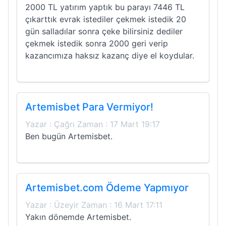
2000 TL yatırım yaptık bu parayı 7446 TL
çıkarttık evrak istediler çekmek istedik 20
gün salladılar sonra çeke bilirsiniz dediler
çekmek istedik sonra 2000 geri verip
kazancımıza haksız kazanç diye el koydular.
Artemisbet Para Vermiyor!
Yazar : Çağrı Zaman : 17 Mart 19:17
Ben bugün Artemisbet.
Artemisbet.com Ödeme Yapmıyor
Yazar : Üzeyir Zaman : 16 Mart 17:11
Yakın dönemde Artemisbet.