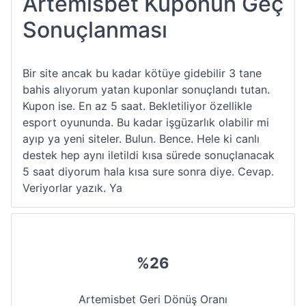
Artemisbet Kuponun Geç
Sonuçlanması
Bir site ancak bu kadar kötüye gidebilir 3 tane
bahis alıyorum yatan kuponlar sonuçlandı tutan.
Kupon ise. En az 5 saat. Bekletiliyor özellikle
esport oyununda. Bu kadar işgüzarlık olabilir mi
ayıp ya yeni siteler. Bulun. Bence. Hele ki canlı
destek hep aynı iletildi kısa sürede sonuçlanacak
5 saat diyorum hala kısa sure sonra diye. Cevap.
Veriyorlar yazık. Ya
%26
Artemisbet Geri Dönüş Oranı