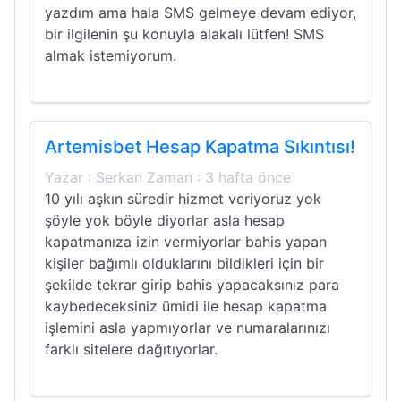
yazdım ama hala SMS gelmeye devam ediyor,
bir ilgilenin şu konuyla alakalı lütfen! SMS
almak istemiyorum.
Artemisbet Hesap Kapatma Sıkıntısı!
Yazar : Serkan Zaman : 3 hafta önce
10 yılı aşkın süredir hizmet veriyoruz yok
şöyle yok böyle diyorlar asla hesap
kapatmanıza izin vermiyorlar bahis yapan
kişiler bağımlı olduklarını bildikleri için bir
şekilde tekrar girip bahis yapacaksınız para
kaybedeceksiniz ümidi ile hesap kapatma
işlemini asla yapmıyorlar ve numaralarınızı
farklı sitelere dağıtıyorlar.