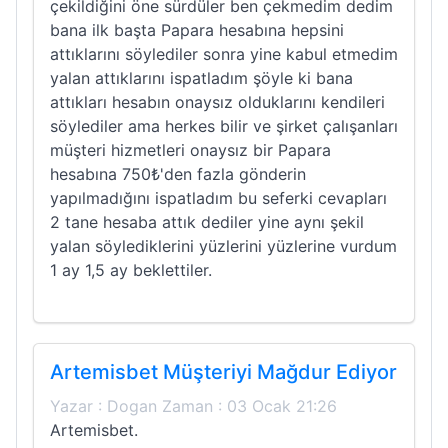
çekildiğini öne sürdüler ben çekmedim dedim
bana ilk başta Papara hesabına hepsini
attıklarını söylediler sonra yine kabul etmedim
yalan attıklarını ispatladım şöyle ki bana
attıkları hesabın onaysız olduklarını kendileri
söylediler ama herkes bilir ve şirket çalışanları
müşteri hizmetleri onaysız bir Papara
hesabına 750₺'den fazla gönderin
yapılmadığını ispatladım bu seferki cevapları
2 tane hesaba attık dediler yine aynı şekil
yalan söylediklerini yüzlerini yüzlerine vurdum
1 ay 1,5 ay beklettiler.
Artemisbet Müşteriyi Mağdur Ediyor
Yazar : Dogan Zaman : 03 Ocak 21:26
Artemisbet.