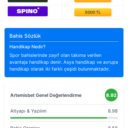
5000 TL
Bahis Sözlük
Handikap Nedir?
Spor bahislerinde zayıf olan takıma verilen
avantaja handikap denir. Asya handikap ve avrupa
handikap olarak iki farklı çeşidi bulunmaktadır.
Artemisbet Genel Değerlendirme
8.92
Altyapı & Yazılım
8.98