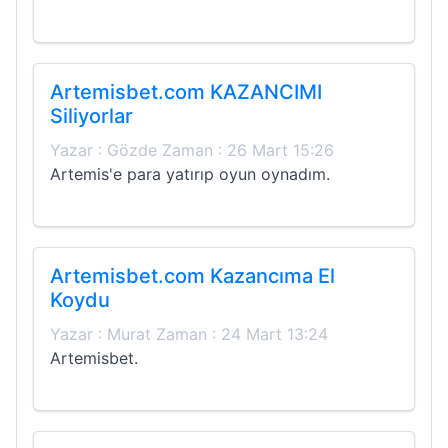
Artemisbet.com KAZANCIMI
Siliyorlar
Yazar : Gözde Zaman : 26 Mart 15:26
Artemis'e para yatırıp oyun oynadım.
Artemisbet.com Kazancıma El
Koydu
Yazar : Murat Zaman : 24 Mart 13:24
Artemisbet.