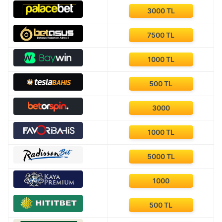
3000 TL
7500 TL
1000 TL
500 TL
3000
1000 TL
5000 TL
1000
500 TL