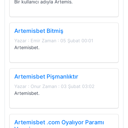
Bir kullanıcı adıyla Artemis.
Artemisbet Bitmiş
Yazar : Emir Zaman : 05 Şubat 00:01
Artemisbet.
Artemisbet Pişmanlıktır
Yazar : Onur Zaman : 03 Şubat 03:02
Artemisbet.
Artemisbet .com Oyalıyor Paramı