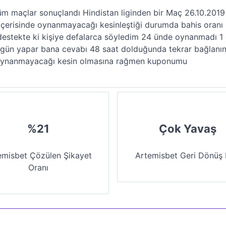
üm maçlar sonuçlandı Hindistan liginden bir Maç 26.10.2019
t içerisinde oynanmayacağı kesinleştiği durumda bahis oranı 
destekte ki kişiye defalarca söyledim 24 ünde oynanmadı 1
gün yapar bana cevabı 48 saat dolduğunda tekrar bağlanın
de oynanmayacağı kesin olmasına rağmen kuponumu
%21
Çok Yavaş
emisbet Çözülen Şikayet
Artemisbet Geri Dönüş 
Oranı