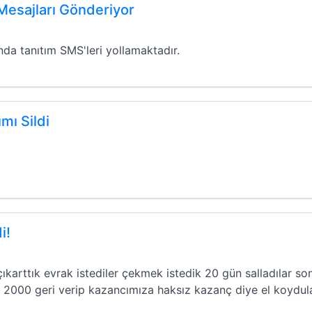
Mesajları Gönderiyor
nda tanıtım SMS'leri yollamaktadır.
ı Sildi
i!
karttık evrak istediler çekmek istedik 20 gün salladılar so
a 2000 geri verip kazancımıza haksız kazanç diye el koydula