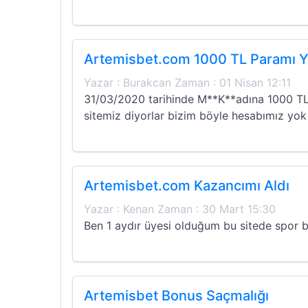
Artemisbet.com 1000 TL Paramı Y
Yazar : Burakcan Zaman : 01 Nisan 12:11
31/03/2020 tarihinde M**K**adına 1000 TL
sitemiz diyorlar bizim böyle hesabımız yok 
Artemisbet.com Kazancımı Aldı
Yazar : Kenan Zaman : 30 Mart 15:30
Ben 1 aydır üyesi olduğum bu sitede spor b
Artemisbet Bonus Saçmalığı