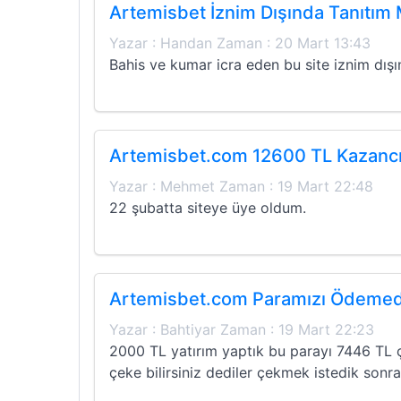
Artemisbet İznim Dışında Tanıtım 
Yazar : Handan Zaman : 20 Mart 13:43
Bahis ve kumar icra eden bu site iznim dışı
Artemisbet.com 12600 TL Kazancım
Yazar : Mehmet Zaman : 19 Mart 22:48
22 şubatta siteye üye oldum.
Artemisbet.com Paramızı Ödemed
Yazar : Bahtiyar Zaman : 19 Mart 22:23
2000 TL yatırım yaptık bu parayı 7446 TL çı
çeke bilirsiniz dediler çekmek istedik sonr