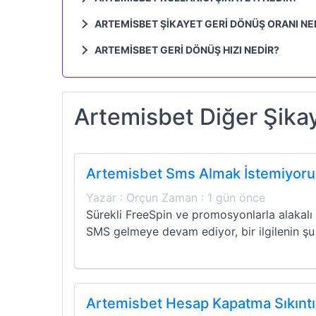
Artemisbet Kuponumu Sonuçlandırmıyor
ARTEMISBET ŞIKAYET GERI DÖNÜŞ ORANI NE
Artemisbet şikayet geri dönüş oranı %21 dir.
ARTEMISBET GERI DÖNÜŞ HIZI NEDIR?
Artemisbet geri dönüş hızı %21 dır.
Artemisbet Diğer Şikay
Artemisbet Sms Almak İstemiyor
Yazar : Orçun Zaman : 1 gün önce
Sürekli FreeSpin ve promosyonlarla alakalı
SMS gelmeye devam ediyor, bir ilgilenin şu
Artemisbet Hesap Kapatma Sıkıntı