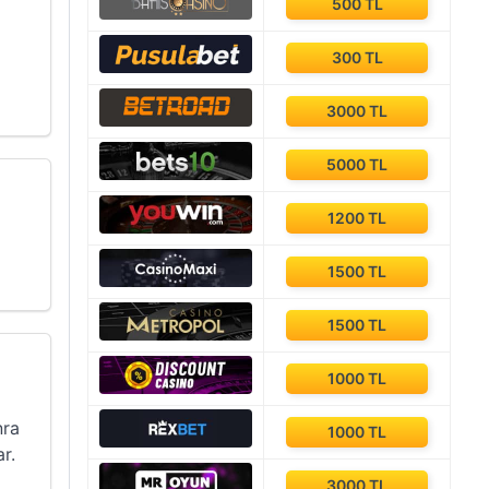
500 TL
300 TL
3000 TL
5000 TL
1200 TL
1500 TL
1500 TL
1000 TL
nra
1000 TL
r.
3000 TL