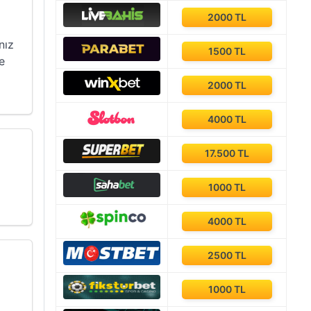
2000 TL
nız
1500 TL
e
2000 TL
4000 TL
17.500 TL
1000 TL
4000 TL
2500 TL
1000 TL