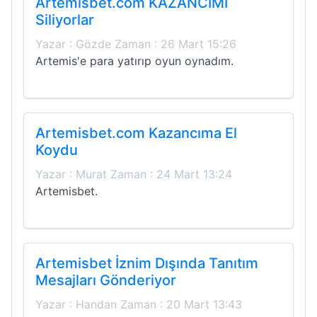
Artemisbet.com KAZANCIMI
Siliyorlar
Yazar : Gözde Zaman : 26 Mart 15:26
Artemis'e para yatırıp oyun oynadım.
Artemisbet.com Kazancıma El
Koydu
Yazar : Murat Zaman : 24 Mart 13:24
Artemisbet.
Artemisbet İznim Dışında Tanıtım
Mesajları Gönderiyor
Yazar : Handan Zaman : 20 Mart 13:43