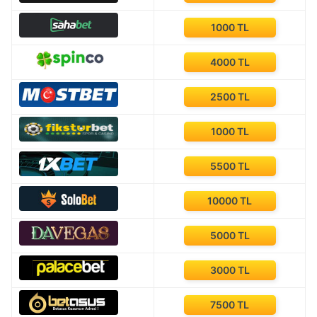
1000 TL
4000 TL
2500 TL
1000 TL
5500 TL
10000 TL
5000 TL
3000 TL
7500 TL