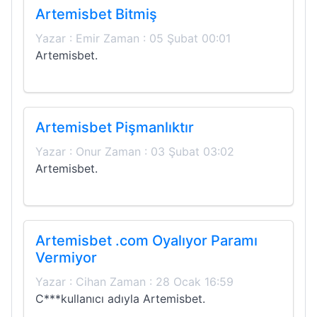
Artemisbet Bitmiş
Yazar : Emir Zaman : 05 Şubat 00:01
Artemisbet.
Artemisbet Pişmanlıktır
Yazar : Onur Zaman : 03 Şubat 03:02
Artemisbet.
Artemisbet .com Oyalıyor Paramı
Vermiyor
Yazar : Cihan Zaman : 28 Ocak 16:59
C***kullanıcı adıyla Artemisbet.