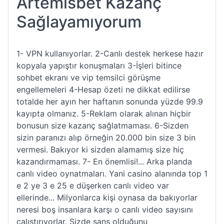
Artemisbet Kazanç
Sağlayamıyorum
1- VPN kullanıyorlar. 2-Canlı destek herkese hazır
kopyala yapıştır konuşmaları 3-İşleri bitince
sohbet ekranı ve vip temsilci görüşme
engellemeleri 4-Hesap özeti ne dikkat edilirse
totalde her ayın her haftanın sonunda yüzde 99.9
kayıpta olmanız. 5-Reklam olarak alınan hiçbir
bonusun size kazanç sağlatmaması. 6-Sizden
sizin paranızı alıp örneğin 20.000 bin size 3 bin
vermesi. Bakıyor ki sizden alamamış size hiç
kazandırmaması. 7- En önemlisi!... Arka planda
canlı video oynatmaları. Yani casino alanında top 1
e 2 ye 3 e 25 e düşerken canlı video var
ellerinde... Milyonlarca kişi oynasa da bakıyorlar
neresi boş insanlara karşı o canlı video sayısını
çalıştırıyorlar. Sizde şans olduğunu