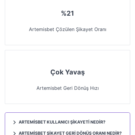
%21
Artemisbet Çözülen Şikayet Oranı
Çok Yavaş
Artemisbet Geri Dönüş Hızı
ARTEMISBET KULLANICI ŞIKAYETI NEDIR?
Artemisbet Kazanç Sağlayamıyorum
ARTEMISBET ŞIKAYET GERI DÖNÜŞ ORANI NEDIR?