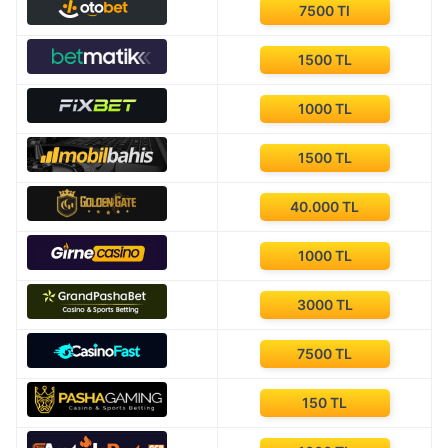
7500 Tl
1500 TL
1000 TL
1500 TL
40.000 TL
1000 TL
3000 TL
7500 TL
150 TL