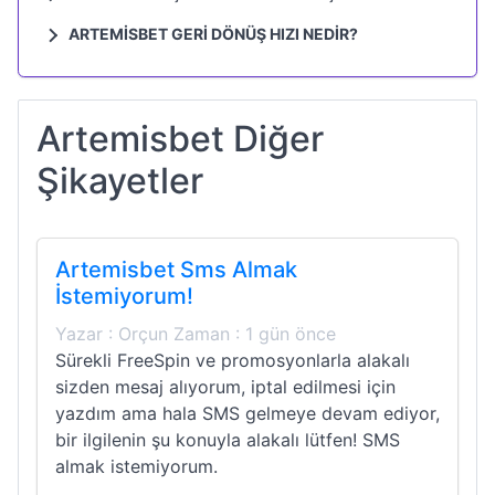
Artemisbet şikayet geri dönüş oranı %21 dir.
ARTEMISBET GERI DÖNÜŞ HIZI NEDIR?
Artemisbet geri dönüş hızı %21 dır.
Artemisbet Diğer
Şikayetler
Artemisbet Sms Almak
İstemiyorum!
Yazar : Orçun Zaman : 1 gün önce
Sürekli FreeSpin ve promosyonlarla alakalı
sizden mesaj alıyorum, iptal edilmesi için
yazdım ama hala SMS gelmeye devam ediyor,
bir ilgilenin şu konuyla alakalı lütfen! SMS
almak istemiyorum.