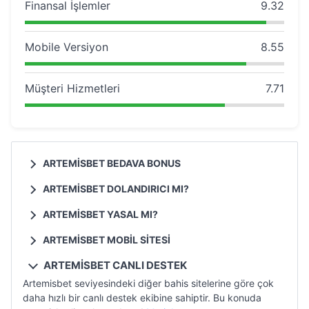
Finansal İşlemler
9.32
Mobile Versiyon
8.55
Müşteri Hizmetleri
7.71
ARTEMISBET BEDAVA BONUS
Artemisbet malesef üyelerine bedava deneme bonusu ya
ARTEMISBET DOLANDIRICI MI?
da yatırımsız ücretsiz bonus vermiyor.
Artemisbet kesinlike güvenilir bir sitedir. Bunu onbinlerce
ARTEMISBET YASAL MI?
oyuncusunun yazdığı yorum ve şikayetlerden, internetteki
Artemisbet bahis ve casino sitesi yasal bir site değildir.
canlı bahis tanıtım siteleri ve forumlarından görebilirsiniz.
ARTEMISBET MOBIL SITESI
Türkiye'de iseniz bu sitenin yeni giriş adreslerini takip
Artemisbet'de mobil cihazınız, tabletiniz üzerinden bahis
ederek, casino oyunlarına ve bahislere katılım
ARTEMISBET CANLI DESTEK
yapmak istiyorsanız, siteye girmeniz yeterlidir. Otomatik
sağlayabilirsiniz.
Artemisbet seviyesindeki diğer bahis sitelerine göre çok
olarak mobil siteye yönlendirileceksiniz.
daha hızlı bir canlı destek ekibine sahiptir. Bu konuda