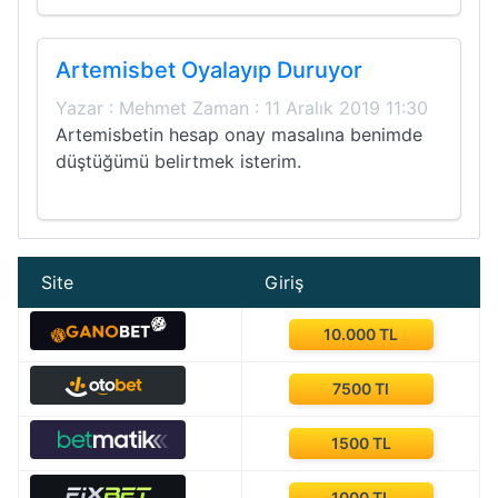
Artemisbet Oyalayıp Duruyor
Yazar : Mehmet Zaman : 11 Aralık 2019 11:30
Artemisbetin hesap onay masalına benimde
düştüğümü belirtmek isterim.
Site
Giriş
10.000 TL
7500 Tl
1500 TL
1000 TL