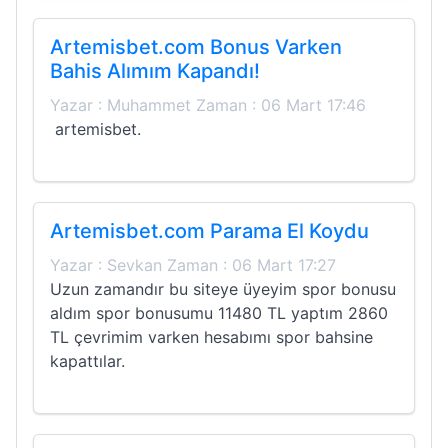
Artemisbet.com Bonus Varken
Bahis Alımım Kapandı!
Yazar : Muhammet Zaman : 06 Mart 17:46
artemisbet.
Artemisbet.com Parama El Koydu
Yazar : Sevkan Zaman : 06 Mart 17:27
Uzun zamandır bu siteye üyeyim spor bonusu
aldım spor bonusumu 11480 TL yaptım 2860
TL çevrimim varken hesabımı spor bahsine
kapattılar.