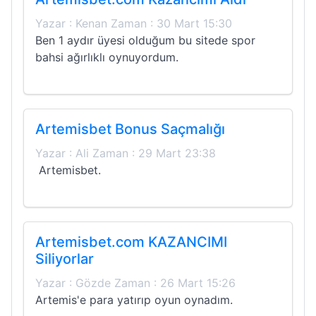
Yazar : Kenan Zaman : 30 Mart 15:30
Ben 1 aydır üyesi olduğum bu sitede spor
bahsi ağırlıklı oynuyordum.
Artemisbet Bonus Saçmalığı
Yazar : Ali Zaman : 29 Mart 23:38
Artemisbet.
Artemisbet.com KAZANCIMI
Siliyorlar
Yazar : Gözde Zaman : 26 Mart 15:26
Artemis'e para yatırıp oyun oynadım.