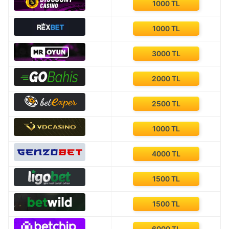
1000 TL
1000 TL
3000 TL
2000 TL
2500 TL
1000 TL
4000 TL
1500 TL
1500 TL
6000 TL