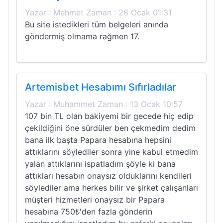
Yazar : Mehmet Zaman : 28 Ocak 01:31
Bu site istedikleri tüm belgeleri anında
göndermiş olmama rağmen 17.
Artemisbet Hesabımı Sıfırladılar
Yazar : Muhammet Zaman : 13 Ocak 10:57
107 bin TL olan bakiyemi bir gecede hiç edip
çekildiğini öne sürdüler ben çekmedim dedim
bana ilk başta Papara hesabına hepsini
attıklarını söylediler sonra yine kabul etmedim
yalan attıklarını ispatladım şöyle ki bana
attıkları hesabın onaysız olduklarını kendileri
söylediler ama herkes bilir ve şirket çalışanları
müşteri hizmetleri onaysız bir Papara
hesabına 750₺'den fazla gönderin