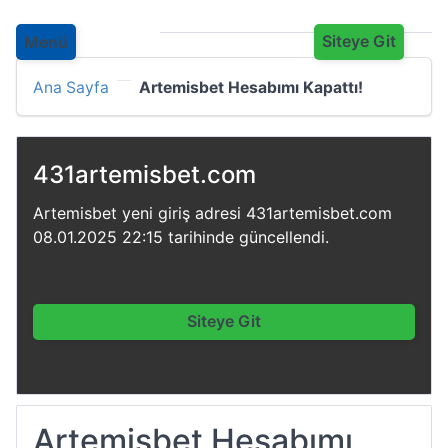
Siteye Git
Menü
Ana Sayfa
Artemisbet Hesabımı Kapattı!
431artemisbet.com
Artemisbet yeni giriş adresi 431artemisbet.com
08.01.2025 22:15 tarihinde güncellendi.
Siteye Git
Artemisbet Hesabımı