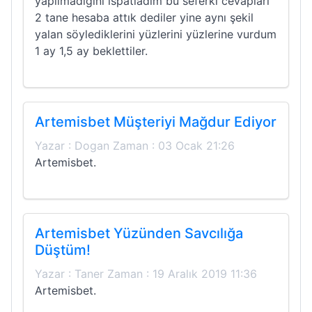
yapılmadığını ispatladım bu seferki cevapları
2 tane hesaba attık dediler yine aynı şekil
yalan söylediklerini yüzlerini yüzlerine vurdum
1 ay 1,5 ay beklettiler.
Artemisbet Müşteriyi Mağdur Ediyor
Yazar : Dogan Zaman : 03 Ocak 21:26
Artemisbet.
Artemisbet Yüzünden Savcılığa
Düştüm!
Yazar : Taner Zaman : 19 Aralık 2019 11:36
Artemisbet.