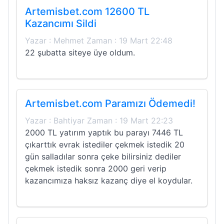
Artemisbet.com 12600 TL
Kazancımı Sildi
Yazar : Mehmet Zaman : 19 Mart 22:48
22 şubatta siteye üye oldum.
Artemisbet.com Paramızı Ödemedi!
Yazar : Bahtiyar Zaman : 19 Mart 22:23
2000 TL yatırım yaptık bu parayı 7446 TL
çıkarttık evrak istediler çekmek istedik 20
gün salladılar sonra çeke bilirsiniz dediler
çekmek istedik sonra 2000 geri verip
kazancımıza haksız kazanç diye el koydular.