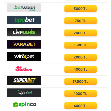
5000 TL
750 TL
2000 TL
1500 TL
2000 TL
4000 TL
17.500 TL
1000 TL
4000 TL