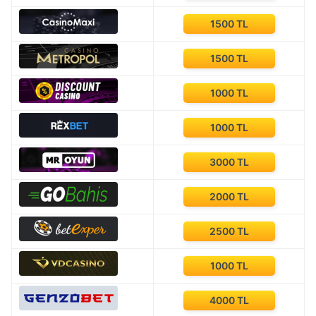
1500 TL
1500 TL
1000 TL
1000 TL
3000 TL
2000 TL
2500 TL
1000 TL
4000 TL