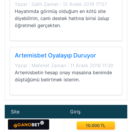
Yazar : Salih Zaman : 12 Aralık 2019 17:57
Hayatımda görmüş olduğum en kötü site
diyebilirim, canlı destek hattına birisi üslup
öğretmeli gerçekten.
Artemisbet Oyalayıp Duruyor
Yazar : Mehmet Zaman : 11 Aralık 2019 11:30
Artemisbetin hesap onay masalına benimde
düştüğümü belirtmek isterim.
Site
Giriş
10.000 TL