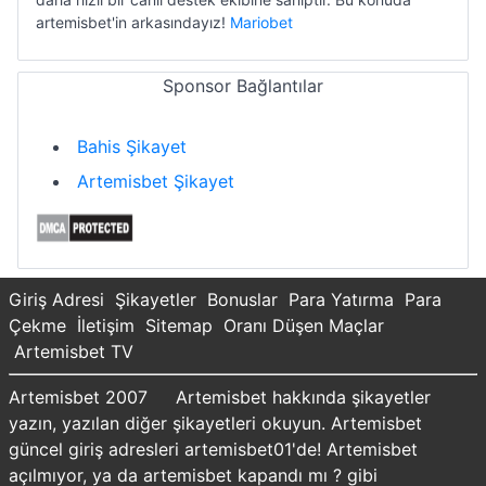
artemisbet'in arkasındayız!
Mariobet
Sponsor Bağlantılar
Bahis Şikayet
Artemisbet Şikayet
Giriş Adresi
Şikayetler
Bonuslar
Para Yatırma
Para
Çekme
İletişim
Sitemap
Oranı Düşen Maçlar
Artemisbet TV
Artemisbet 2007
Artemisbet hakkında şikayetler
yazın, yazılan diğer şikayetleri okuyun. Artemisbet
güncel giriş adresleri artemisbet01'de! Artemisbet
açılmıyor, ya da artemisbet kapandı mı ? gibi