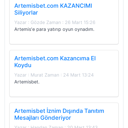
Artemisbet.com KAZANCIMI
Siliyorlar
Yazar : Gözde Zaman : 26 Mart 15:26
Artemis'e para yatırıp oyun oynadım.
Artemisbet.com Kazancıma El
Koydu
Yazar : Murat Zaman : 24 Mart 13:24
Artemisbet.
Artemisbet İznim Dışında Tanıtım
Mesajları Gönderiyor
Yazar : Handan Zaman : 20 Mart 13:43