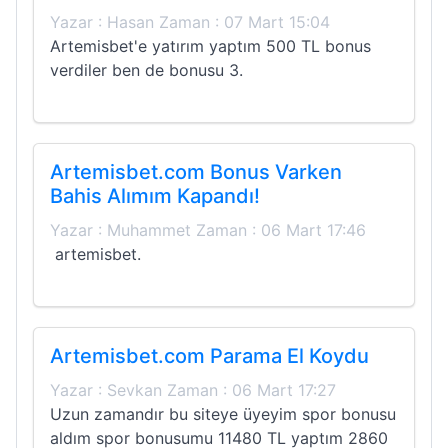
Yazar : Hasan Zaman : 07 Mart 15:04
Artemisbet'e yatırım yaptım 500 TL bonus
verdiler ben de bonusu 3.
Artemisbet.com Bonus Varken
Bahis Alımım Kapandı!
Yazar : Muhammet Zaman : 06 Mart 17:46
artemisbet.
Artemisbet.com Parama El Koydu
Yazar : Sevkan Zaman : 06 Mart 17:27
Uzun zamandır bu siteye üyeyim spor bonusu
aldım spor bonusumu 11480 TL yaptım 2860