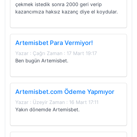
çekmek istedik sonra 2000 geri verip
kazancımıza haksız kazanç diye el koydular.
Artemisbet Para Vermiyor!
Yazar : Çağrı Zaman : 17 Mart 19:17
Ben bugün Artemisbet.
Artemisbet.com Ödeme Yapmıyor
Yazar : Üzeyir Zaman : 16 Mart 17:11
Yakın dönemde Artemisbet.