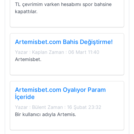
TL çevrimim varken hesabımı spor bahsine
kapattılar.
Artemisbet.com Bahis Değiştirme!
Yazar : Kaplan Zaman : 06 Mart 11:40
Artemisbet.
Artemisbet.com Oyalıyor Param
İçeride
Yazar : Bülent Zaman : 16 Şubat 23:32
Bir kullanıcı adıyla Artemis.