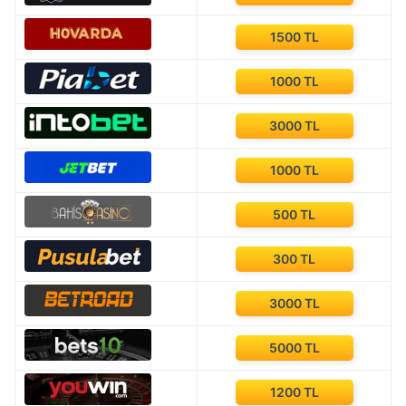
1500 TL
1000 TL
3000 TL
1000 TL
500 TL
300 TL
3000 TL
5000 TL
1200 TL