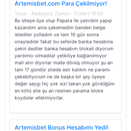
Artemisbet.com Para Çekilmiyor!
Yazar : Abdulaziz Zaman : 11 Mart 19:56
Bu siteye üye olup Papara ile yatırdım yapıp
kazandım ama çekemedim benden belge
istediler yolladım ve tam 10 gün sonra
onayladılar fakat bu seferde banka hesabına
çekin dediler banka hesabım blokeli diyorum
yardımcı olmadılar yetkiliye bağlanılmıyor
mail atın diyorlar maile dönüş olmuyor şu an
tam 17 gündür sitede esir kaldım ne paramı
çekebiliyorum ne de başka bir şey üyeye
değer saygı hiç yok sizi takan yok gördüğüm
en kötü site şu an resmen parama bloke
koydular elletmiyorlar.
Artemisbet Bonus Hesabımı Yedi!