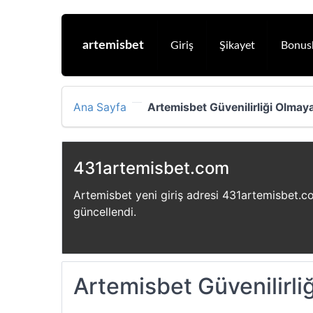
artemisbet
Giriş
Şikayet
Bonus
Ana Sayfa
Artemisbet Güvenilirliği Olmaya
431artemisbet.com
Artemisbet yeni giriş adresi 431artemisbet.c
güncellendi.
Artemisbet Güvenilirli