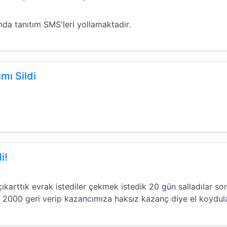
nda tanıtım SMS'leri yollamaktadır.
ı Sildi
i!
karttık evrak istediler çekmek istedik 20 gün salladılar so
a 2000 geri verip kazancımıza haksız kazanç diye el koydula