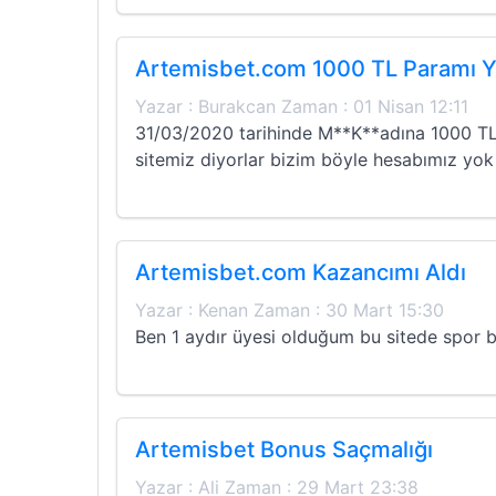
Artemisbet.com 1000 TL Paramı Y
Yazar : Burakcan Zaman : 01 Nisan 12:11
31/03/2020 tarihinde M**K**adına 1000 TL
sitemiz diyorlar bizim böyle hesabımız yok 
Artemisbet.com Kazancımı Aldı
Yazar : Kenan Zaman : 30 Mart 15:30
Ben 1 aydır üyesi olduğum bu sitede spor b
Artemisbet Bonus Saçmalığı
Yazar : Ali Zaman : 29 Mart 23:38