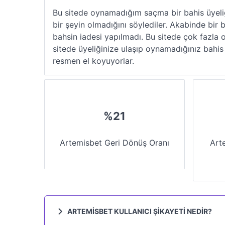
Bu sitede oynamadığım saçma bir bahis üyeli
bir şeyin olmadığını söylediler. Akabinde bir
bahsin iadesi yapılmadı. Bu sitede çok fazla 
sitede üyeliğinize ulaşıp oynamadığınız bahis
resmen el koyuyorlar.
%21
Artemisbet Geri Dönüş Oranı
Art
ARTEMISBET KULLANICI ŞIKAYETI NEDIR?
Artemisbet Güvenilirliği Olmayan Bir Site