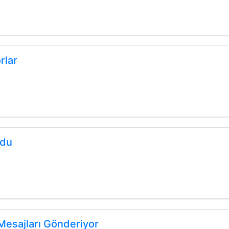
rlar
ydu
Mesajları Gönderiyor