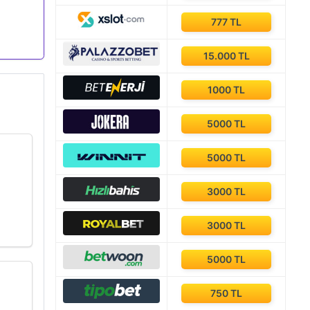
777 TL
15.000 TL
1000 TL
5000 TL
5000 TL
3000 TL
3000 TL
5000 TL
750 TL