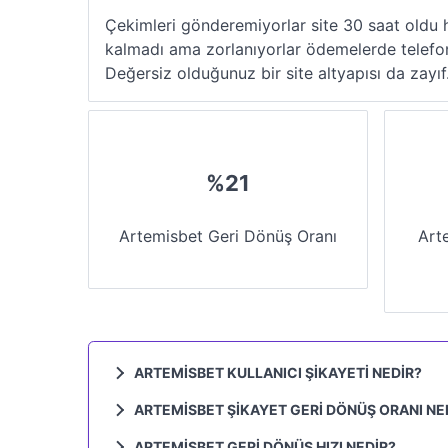
Çekimleri gönderemiyorlar site 30 saat oldu
kalmadı ama zorlanıyorlar ödemelerde telefon
Değersiz olduğunuz bir site altyapısı da zayıf
%21
Artemisbet Geri Dönüş Oranı
Art
ARTEMISBET KULLANICI ŞIKAYETI NEDIR?
Artemisbet .com Çekimleri Gönderemiyor!
ARTEMISBET ŞIKAYET GERI DÖNÜŞ ORANI NE
Artemisbet şikayet geri dönüş oranı %21 dir.
ARTEMISBET GERI DÖNÜŞ HIZI NEDIR?