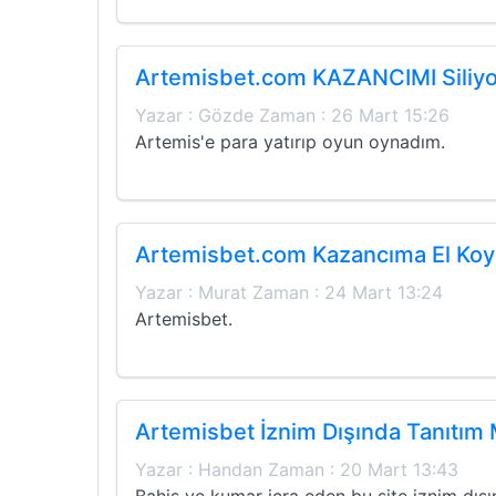
Artemisbet.com KAZANCIMI Siliyo
Yazar : Gözde Zaman : 26 Mart 15:26
Artemis'e para yatırıp oyun oynadım.
Artemisbet.com Kazancıma El Ko
Yazar : Murat Zaman : 24 Mart 13:24
Artemisbet.
Artemisbet İznim Dışında Tanıtım 
Yazar : Handan Zaman : 20 Mart 13:43