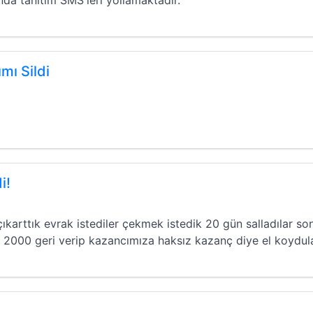
nda tanıtım SMS'leri yollamaktadır.
ı Sildi
i!
karttık evrak istediler çekmek istedik 20 gün salladılar so
a 2000 geri verip kazancımıza haksız kazanç diye el koydula