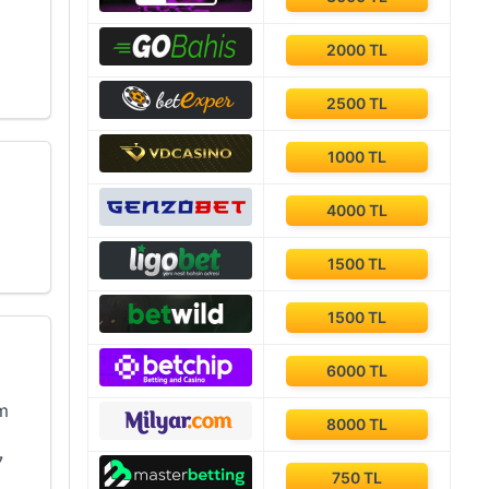
2000 TL
2500 TL
1000 TL
4000 TL
1500 TL
1500 TL
6000 TL
ım
8000 TL
7
750 TL