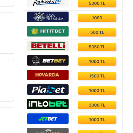
5000 TL
1000
500 TL
5050 TL
1000 TL
1500 TL
1000 TL
3000 TL
1000 TL