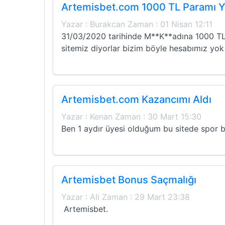
Artemisbet.com 1000 TL Paramı Y
Yazar : Burakcan Zaman : 01 Nisan 12:11
31/03/2020 tarihinde M**K**adına 1000 TL
sitemiz diyorlar bizim böyle hesabımız yok 
Artemisbet.com Kazancımı Aldı
Yazar : Kenan Zaman : 30 Mart 15:30
Ben 1 aydır üyesi olduğum bu sitede spor b
Artemisbet Bonus Saçmalığı
Yazar : Ali Zaman : 29 Mart 23:38
Artemisbet.