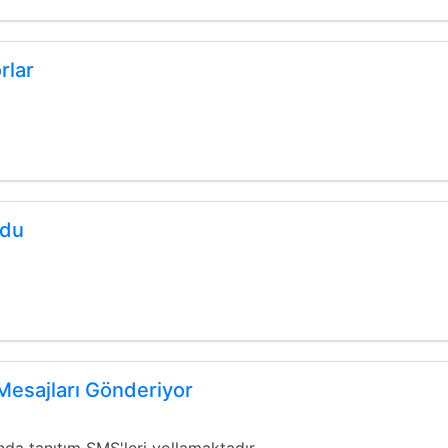
rlar
ydu
Mesajları Gönderiyor