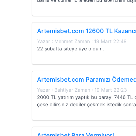
Bahis ve kumar icra eden bu site iznim dışı
Artemisbet.com 12600 TL Kazancım
Yazar : Mehmet Zaman : 19 Mart 22:48
22 şubatta siteye üye oldum.
Artemisbet.com Paramızı Ödemed
Yazar : Bahtiyar Zaman : 19 Mart 22:23
2000 TL yatırım yaptık bu parayı 7446 TL çı
çeke bilirsiniz dediler çekmek istedik sonr
Artemisbet Para Vermiyor!