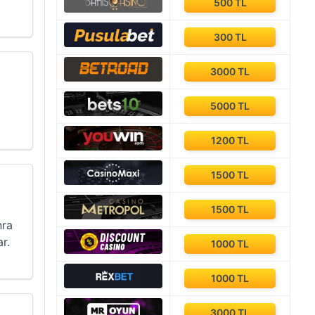
500 TL
300 TL
3000 TL
5000 TL
1200 TL
1500 TL
1500 TL
nra
r.
1000 TL
1000 TL
3000 TL