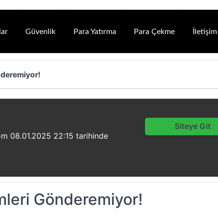
lar
Güvenlik
Para Yatırma
Para Çekme
İletişim
nderemiyor!
Siteye Git
om 08.01.2025 22:15 tarihinde
leri Gönderemiyor!