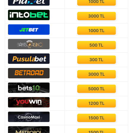
1000 TL
3000 TL
1000 TL
500 TL
300 TL
3000 TL
5000 TL
1200 TL
1500 TL
1500 TL