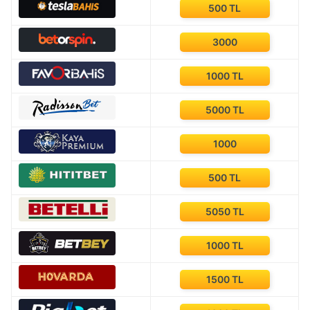
500 TL
3000
1000 TL
5000 TL
1000
500 TL
5050 TL
1000 TL
1500 TL