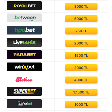
3000 TL
5000 TL
750 TL
2000 TL
1500 TL
2000 TL
4000 TL
17.500 TL
1000 TL