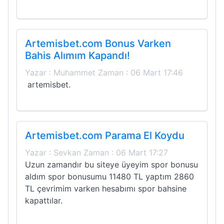
Artemisbet.com Bonus Varken
Bahis Alımım Kapandı!
Yazar : Muhammet Zaman : 06 Mart 17:46
artemisbet.
Artemisbet.com Parama El Koydu
Yazar : Sevkan Zaman : 06 Mart 17:27
Uzun zamandır bu siteye üyeyim spor bonusu
aldım spor bonusumu 11480 TL yaptım 2860
TL çevrimim varken hesabımı spor bahsine
kapattılar.