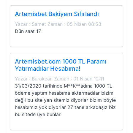
Artemisbet Bakiyem Sıfırlandı
Yazar : Samet Zaman : 05 Nisan 08:53
Dün saat 17.
Artemisbet.com 1000 TL Paramı
Yatırmadılar Hesabıma!
Yazar : Burakcan Zaman : 01 Nisan 12:11
31/03/2020 tarihinde M**K**adına 1000 TL
ödeme yaptım hesabıma aktarmadılar bizim
değil bu site yan sitemiz diyorlar bizim böyle
hesabımız yok diyorlar 27 tane arkadaşız biz
bu sitede üye bunlar.