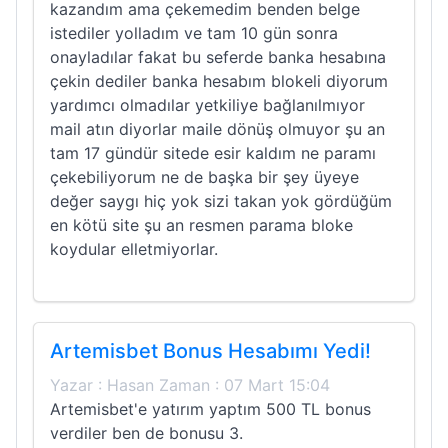
kazandım ama çekemedim benden belge
istediler yolladım ve tam 10 gün sonra
onayladılar fakat bu seferde banka hesabına
çekin dediler banka hesabım blokeli diyorum
yardımcı olmadılar yetkiliye bağlanılmıyor
mail atın diyorlar maile dönüş olmuyor şu an
tam 17 gündür sitede esir kaldım ne paramı
çekebiliyorum ne de başka bir şey üyeye
değer saygı hiç yok sizi takan yok gördüğüm
en kötü site şu an resmen parama bloke
koydular elletmiyorlar.
Artemisbet Bonus Hesabımı Yedi!
Yazar : Hasan Zaman : 07 Mart 15:04
Artemisbet'e yatırım yaptım 500 TL bonus
verdiler ben de bonusu 3.