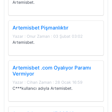
Artemisbet.
Artemisbet Pişmanlıktır
Yazar : Onur Zaman : 03 Şubat 03:02
Artemisbet.
Artemisbet .com Oyalıyor Paramı
Vermiyor
Yazar : Cihan Zaman : 28 Ocak 16:59
C***kullanıcı adıyla Artemisbet.