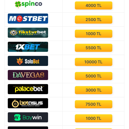
4000 TL
2500 TL
1000 TL
5500 TL
10000 TL
5000 TL
3000 TL
7500 TL
1000 TL