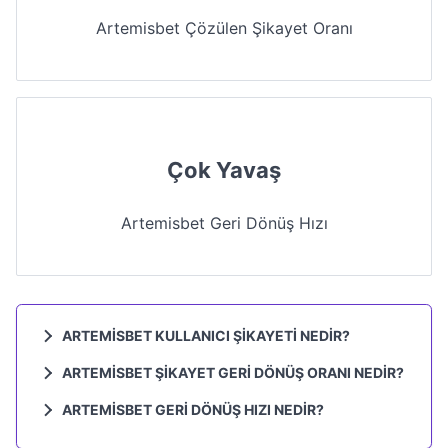
Artemisbet Çözülen Şikayet Oranı
Çok Yavaş
Artemisbet Geri Dönüş Hızı
ARTEMISBET KULLANICI ŞIKAYETI NEDIR?
Artemisbet.com'dan Şikayetçiyim
ARTEMISBET ŞIKAYET GERI DÖNÜŞ ORANI NEDIR?
Artemisbet şikayet geri dönüş oranı %21 dir.
ARTEMISBET GERI DÖNÜŞ HIZI NEDIR?
Artemisbet geri dönüş hızı %21 dır.