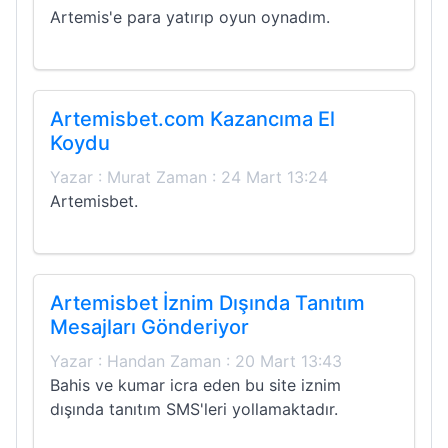
Artemis'e para yatırıp oyun oynadım.
Artemisbet.com Kazancıma El
Koydu
Yazar : Murat Zaman : 24 Mart 13:24
Artemisbet.
Artemisbet İznim Dışında Tanıtım
Mesajları Gönderiyor
Yazar : Handan Zaman : 20 Mart 13:43
Bahis ve kumar icra eden bu site iznim
dışında tanıtım SMS'leri yollamaktadır.