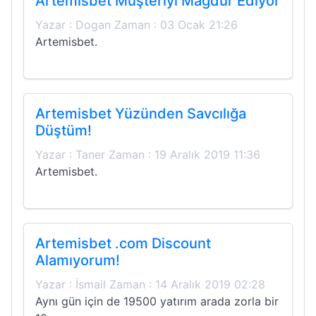
Artemisbet Müşteriyi Mağdur Ediyor
Yazar : Dogan Zaman : 03 Ocak 21:26
Artemisbet.
Artemisbet Yüzünden Savcılığa
Düştüm!
Yazar : Taner Zaman : 19 Aralık 2019 11:36
Artemisbet.
Artemisbet .com Discount
Alamıyorum!
Yazar : İsmail Zaman : 14 Aralık 2019 02:28
Aynı gün için de 19500 yatırım arada zorla bir