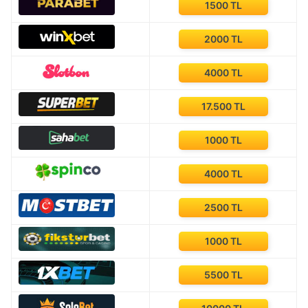
1500 TL
2000 TL
4000 TL
17.500 TL
1000 TL
4000 TL
2500 TL
1000 TL
5500 TL