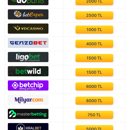
2000 TL
2500 TL
1000 TL
4000 TL
1500 TL
1500 TL
6000 TL
8000 TL
750 TL
5000 TL