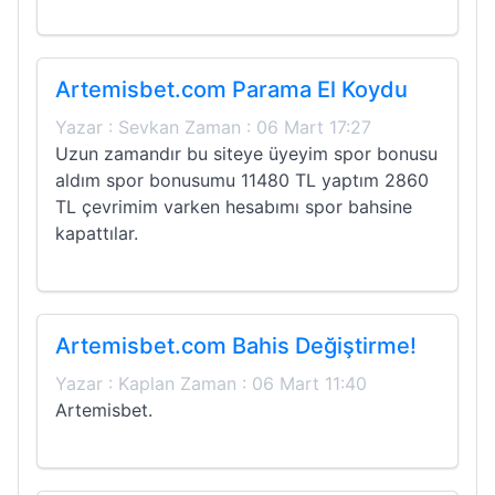
Artemisbet.com Parama El Koydu
Yazar : Sevkan Zaman : 06 Mart 17:27
Uzun zamandır bu siteye üyeyim spor bonusu
aldım spor bonusumu 11480 TL yaptım 2860
TL çevrimim varken hesabımı spor bahsine
kapattılar.
Artemisbet.com Bahis Değiştirme!
Yazar : Kaplan Zaman : 06 Mart 11:40
Artemisbet.