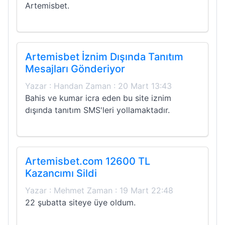
Artemisbet.
Artemisbet İznim Dışında Tanıtım
Mesajları Gönderiyor
Yazar : Handan Zaman : 20 Mart 13:43
Bahis ve kumar icra eden bu site iznim
dışında tanıtım SMS'leri yollamaktadır.
Artemisbet.com 12600 TL
Kazancımı Sildi
Yazar : Mehmet Zaman : 19 Mart 22:48
22 şubatta siteye üye oldum.