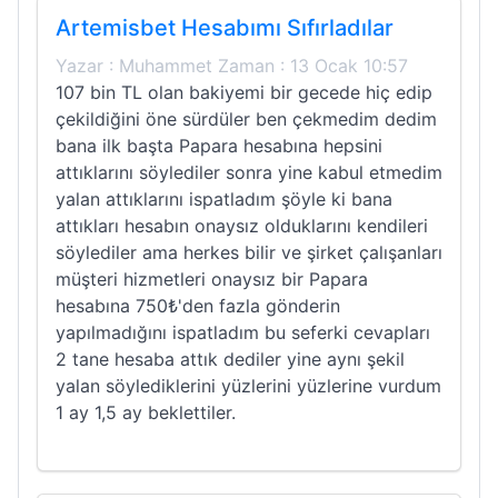
Artemisbet Hesabımı Sıfırladılar
Yazar : Muhammet Zaman : 13 Ocak 10:57
107 bin TL olan bakiyemi bir gecede hiç edip
çekildiğini öne sürdüler ben çekmedim dedim
bana ilk başta Papara hesabına hepsini
attıklarını söylediler sonra yine kabul etmedim
yalan attıklarını ispatladım şöyle ki bana
attıkları hesabın onaysız olduklarını kendileri
söylediler ama herkes bilir ve şirket çalışanları
müşteri hizmetleri onaysız bir Papara
hesabına 750₺'den fazla gönderin
yapılmadığını ispatladım bu seferki cevapları
2 tane hesaba attık dediler yine aynı şekil
yalan söylediklerini yüzlerini yüzlerine vurdum
1 ay 1,5 ay beklettiler.