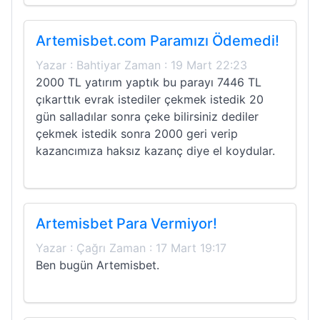
Artemisbet.com Paramızı Ödemedi!
Yazar : Bahtiyar Zaman : 19 Mart 22:23
2000 TL yatırım yaptık bu parayı 7446 TL
çıkarttık evrak istediler çekmek istedik 20
gün salladılar sonra çeke bilirsiniz dediler
çekmek istedik sonra 2000 geri verip
kazancımıza haksız kazanç diye el koydular.
Artemisbet Para Vermiyor!
Yazar : Çağrı Zaman : 17 Mart 19:17
Ben bugün Artemisbet.