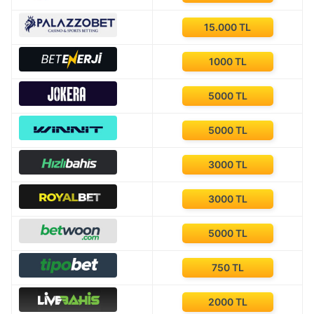
15.000 TL
1000 TL
5000 TL
5000 TL
3000 TL
3000 TL
5000 TL
750 TL
2000 TL