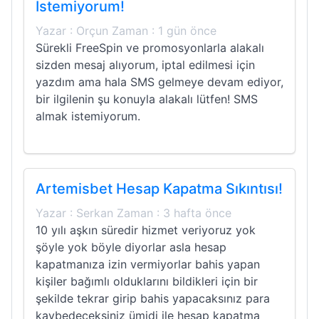
İstemiyorum!
Yazar : Orçun Zaman : 1 gün önce
Sürekli FreeSpin ve promosyonlarla alakalı
sizden mesaj alıyorum, iptal edilmesi için
yazdım ama hala SMS gelmeye devam ediyor,
bir ilgilenin şu konuyla alakalı lütfen! SMS
almak istemiyorum.
Artemisbet Hesap Kapatma Sıkıntısı!
Yazar : Serkan Zaman : 3 hafta önce
10 yılı aşkın süredir hizmet veriyoruz yok
şöyle yok böyle diyorlar asla hesap
kapatmanıza izin vermiyorlar bahis yapan
kişiler bağımlı olduklarını bildikleri için bir
şekilde tekrar girip bahis yapacaksınız para
kaybedeceksiniz ümidi ile hesap kapatma