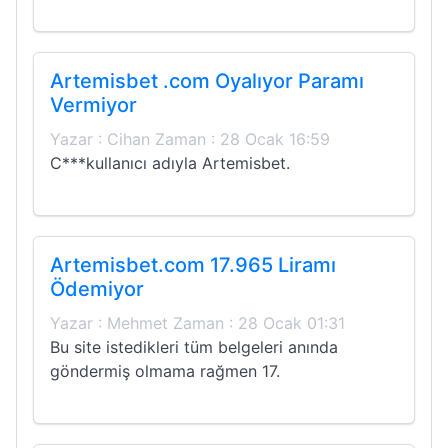
Artemisbet .com Oyalıyor Paramı
Vermiyor
Yazar : Cihan Zaman : 28 Ocak 16:59
C***kullanıcı adıyla Artemisbet.
Artemisbet.com 17.965 Liramı
Ödemiyor
Yazar : Mehmet Zaman : 28 Ocak 01:31
Bu site istedikleri tüm belgeleri anında
göndermiş olmama rağmen 17.