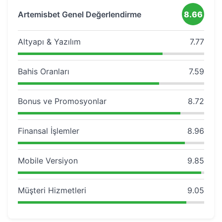
Artemisbet Genel Değerlendirme
8.66
Altyapı & Yazılım
7.77
Bahis Oranları
7.59
Bonus ve Promosyonlar
8.72
Finansal İşlemler
8.96
Mobile Versiyon
9.85
Müşteri Hizmetleri
9.05