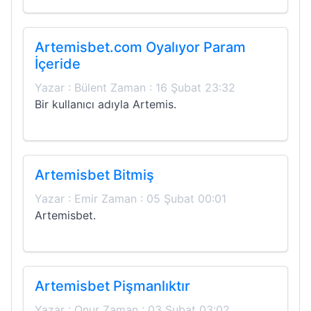
Artemisbet.com Oyalıyor Param
İçeride
Yazar : Bülent Zaman : 16 Şubat 23:32
Bir kullanıcı adıyla Artemis.
Artemisbet Bitmiş
Yazar : Emir Zaman : 05 Şubat 00:01
Artemisbet.
Artemisbet Pişmanlıktır
Yazar : Onur Zaman : 03 Şubat 03:02