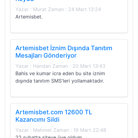
Yazar : Murat Zaman : 24 Mart 13:24
Artemisbet.
Artemisbet İznim Dışında Tanıtım
Mesajları Gönderiyor
Yazar : Handan Zaman : 20 Mart 13:43
Bahis ve kumar icra eden bu site iznim
dışında tanıtım SMS'leri yollamaktadır.
Artemisbet.com 12600 TL
Kazancımı Sildi
Yazar : Mehmet Zaman : 19 Mart 22:48
22 şubatta siteye üye oldum.