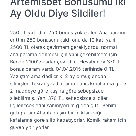
Artemisbet Bonusumu İki
Ay Oldu Diye Sildiler!
250 TL yatırdım 250 bonus yüklediler. Ana paramı
erittim 250 bonusum kaldı onu da 10 katı yani
2500 TL olarak çevirmem gerekiyordu, normal
ana parama dönmesi için yani çekebilmem için.
Bende 2100'e kadar çevirdim. Hesabımda 370 TL
bonus param vardı. 04.04.2015 tarihinde 0 TL.
Yazıştım ama dediler ki 2 ay olmuş ondan
silmişler. Tekrar yazdım ama bahis kurallarına göre
2 maddeye göre kaşına göre sebepsizce
silebilirmiş. Yani 370 TL sebepsizce sildiler.
İlgileneceklerini sanmıyorum giden gitti. Benim
gitti param Allahtan aşırı bir miktar değil
kafalarına göre silip kapatıyorlar. Komik rakam için
güven yitiriyorlar.