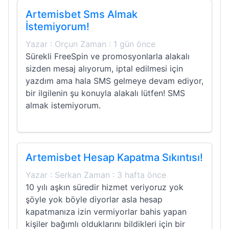
Artemisbet Sms Almak
İstemiyorum!
Yazar : Orçun Zaman : 1 gün önce
Sürekli FreeSpin ve promosyonlarla alakalı
sizden mesaj alıyorum, iptal edilmesi için
yazdım ama hala SMS gelmeye devam ediyor,
bir ilgilenin şu konuyla alakalı lütfen! SMS
almak istemiyorum.
Artemisbet Hesap Kapatma Sıkıntısı!
Yazar : Serkan Zaman : 3 hafta önce
10 yılı aşkın süredir hizmet veriyoruz yok
şöyle yok böyle diyorlar asla hesap
kapatmanıza izin vermiyorlar bahis yapan
kişiler bağımlı olduklarını bildikleri için bir