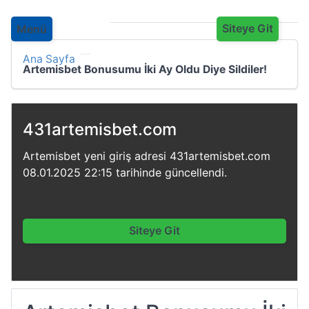
Siteye Git
Menü
Ana Sayfa
Artemisbet Bonusumu İki Ay Oldu Diye Sildiler!
431artemisbet.com
Artemisbet yeni giriş adresi 431artemisbet.com
08.01.2025 22:15 tarihinde güncellendi.
Siteye Git