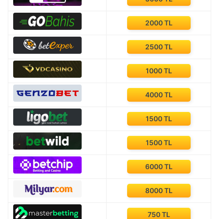
2000 TL
2500 TL
1000 TL
4000 TL
1500 TL
1500 TL
6000 TL
8000 TL
750 TL