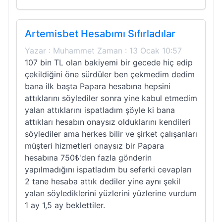
Artemisbet Hesabımı Sıfırladılar
Yazar : Muhammet Zaman : 13 Ocak 10:57
107 bin TL olan bakiyemi bir gecede hiç edip
çekildiğini öne sürdüler ben çekmedim dedim
bana ilk başta Papara hesabına hepsini
attıklarını söylediler sonra yine kabul etmedim
yalan attıklarını ispatladım şöyle ki bana
attıkları hesabın onaysız olduklarını kendileri
söylediler ama herkes bilir ve şirket çalışanları
müşteri hizmetleri onaysız bir Papara
hesabına 750₺'den fazla gönderin
yapılmadığını ispatladım bu seferki cevapları
2 tane hesaba attık dediler yine aynı şekil
yalan söylediklerini yüzlerini yüzlerine vurdum
1 ay 1,5 ay beklettiler.