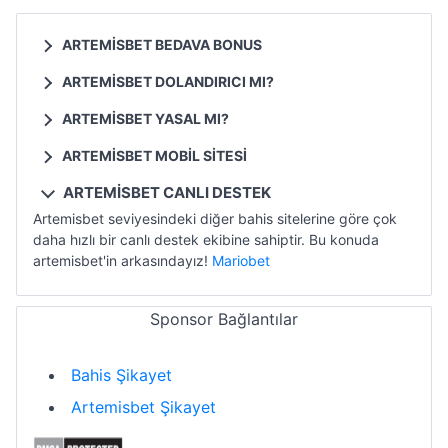
ARTEMISBET BEDAVA BONUS
Artemisbet malesef üyelerine bedava deneme bonusu ya
ARTEMISBET DOLANDIRICI MI?
da yatırımsız ücretsiz bonus vermiyor.
Artemisbet kesinlike güvenilir bir sitedir. Bunu onbinlerce
ARTEMISBET YASAL MI?
oyuncusunun yazdığı yorum ve şikayetlerden, internetteki
Artemisbet bahis ve casino sitesi yasal bir site değildir.
canlı bahis tanıtım siteleri ve forumlarından görebilirsiniz.
ARTEMISBET MOBIL SITESI
Türkiye'de iseniz bu sitenin yeni giriş adreslerini takip
Artemisbet'de mobil cihazınız, tabletiniz üzerinden bahis
ederek, casino oyunlarına ve bahislere katılım
ARTEMISBET CANLI DESTEK
yapmak istiyorsanız, siteye girmeniz yeterlidir. Otomatik
sağlayabilirsiniz.
Artemisbet seviyesindeki diğer bahis sitelerine göre çok
olarak mobil siteye yönlendirileceksiniz.
daha hızlı bir canlı destek ekibine sahiptir. Bu konuda
artemisbet'in arkasındayız!
Mariobet
Sponsor Bağlantılar
Bahis Şikayet
Artemisbet Şikayet