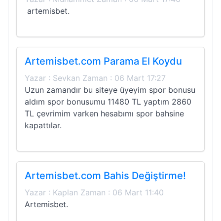
artemisbet.
Artemisbet.com Parama El Koydu
Yazar : Sevkan Zaman : 06 Mart 17:27
Uzun zamandır bu siteye üyeyim spor bonusu
aldım spor bonusumu 11480 TL yaptım 2860
TL çevrimim varken hesabımı spor bahsine
kapattılar.
Artemisbet.com Bahis Değiştirme!
Yazar : Kaplan Zaman : 06 Mart 11:40
Artemisbet.