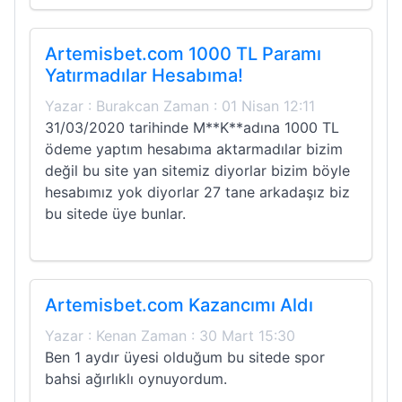
Artemisbet.com 1000 TL Paramı
Yatırmadılar Hesabıma!
Yazar : Burakcan Zaman : 01 Nisan 12:11
31/03/2020 tarihinde M**K**adına 1000 TL
ödeme yaptım hesabıma aktarmadılar bizim
değil bu site yan sitemiz diyorlar bizim böyle
hesabımız yok diyorlar 27 tane arkadaşız biz
bu sitede üye bunlar.
Artemisbet.com Kazancımı Aldı
Yazar : Kenan Zaman : 30 Mart 15:30
Ben 1 aydır üyesi olduğum bu sitede spor
bahsi ağırlıklı oynuyordum.