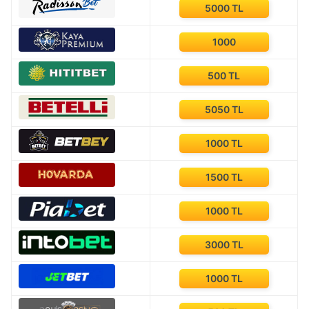
5000 TL
1000
500 TL
5050 TL
1000 TL
1500 TL
1000 TL
3000 TL
1000 TL