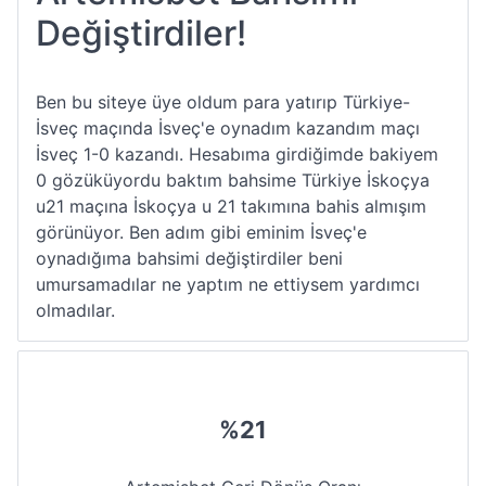
Değiştirdiler!
Ben bu siteye üye oldum para yatırıp Türkiye-
İsveç maçında İsveç'e oynadım kazandım maçı
İsveç 1-0 kazandı. Hesabıma girdiğimde bakiyem
0 gözüküyordu baktım bahsime Türkiye İskoçya
u21 maçına İskoçya u 21 takımına bahis almışım
görünüyor. Ben adım gibi eminim İsveç'e
oynadığıma bahsimi değiştirdiler beni
umursamadılar ne yaptım ne ettiysem yardımcı
olmadılar.
%21