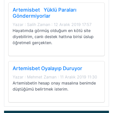
Artemisbet Yüklü Paraları
Göndermiyorlar
Yazar : Salih Zaman : 12 Aralık 2019 17:57
Hayatımda görmüş olduğum en kötü site
diyebilirim, canlı destek hattına birisi üslup
öğretmeli gerçekten.
Artemisbet Oyalayıp Duruyor
Yazar : Mehmet Zaman : 11 Aralık 2019 11:30
Artemisbetin hesap onay masalına benimde
düştüğümü belirtmek isterim.