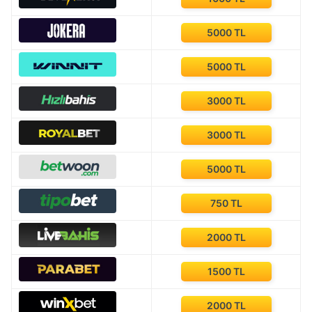
5000 TL
5000 TL
3000 TL
3000 TL
5000 TL
750 TL
2000 TL
1500 TL
2000 TL