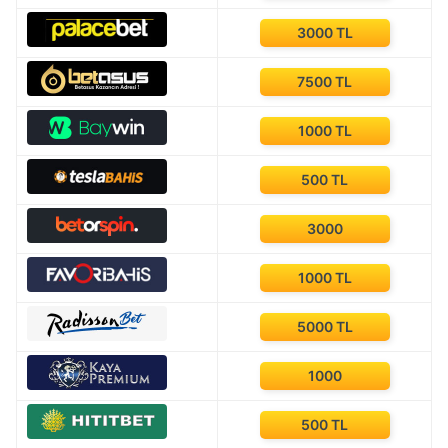
3000 TL
7500 TL
1000 TL
500 TL
3000
1000 TL
5000 TL
1000
500 TL