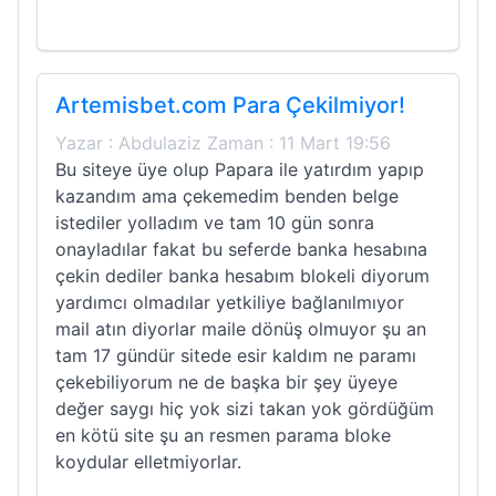
Artemisbet.com Para Çekilmiyor!
Yazar : Abdulaziz Zaman : 11 Mart 19:56
Bu siteye üye olup Papara ile yatırdım yapıp
kazandım ama çekemedim benden belge
istediler yolladım ve tam 10 gün sonra
onayladılar fakat bu seferde banka hesabına
çekin dediler banka hesabım blokeli diyorum
yardımcı olmadılar yetkiliye bağlanılmıyor
mail atın diyorlar maile dönüş olmuyor şu an
tam 17 gündür sitede esir kaldım ne paramı
çekebiliyorum ne de başka bir şey üyeye
değer saygı hiç yok sizi takan yok gördüğüm
en kötü site şu an resmen parama bloke
koydular elletmiyorlar.