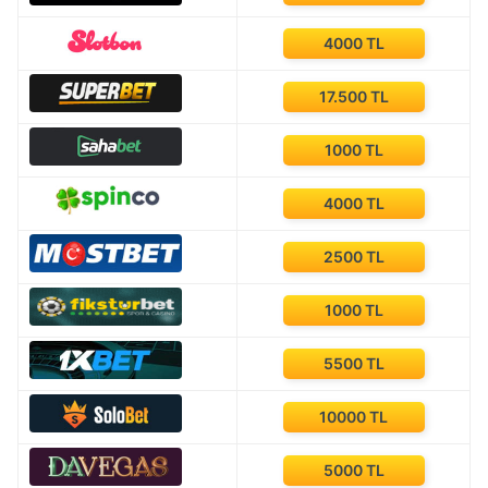
4000 TL
17.500 TL
1000 TL
4000 TL
2500 TL
1000 TL
5500 TL
10000 TL
5000 TL