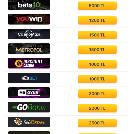
5000 TL
1200 TL
1500 TL
1500 TL
1000 TL
1000 TL
3000 TL
2000 TL
2500 TL