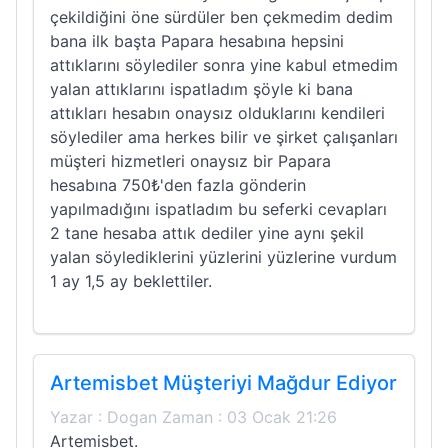
çekildiğini öne sürdüler ben çekmedim dedim
bana ilk başta Papara hesabına hepsini
attıklarını söylediler sonra yine kabul etmedim
yalan attıklarını ispatladım şöyle ki bana
attıkları hesabın onaysız olduklarını kendileri
söylediler ama herkes bilir ve şirket çalışanları
müşteri hizmetleri onaysız bir Papara
hesabına 750₺'den fazla gönderin
yapılmadığını ispatladım bu seferki cevapları
2 tane hesaba attık dediler yine aynı şekil
yalan söylediklerini yüzlerini yüzlerine vurdum
1 ay 1,5 ay beklettiler.
Artemisbet Müşteriyi Mağdur Ediyor
Yazar : Dogan Zaman : 03 Ocak 21:26
Artemisbet.