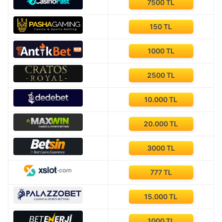
7500 TL
150 TL
1000 TL
2500 TL
10.000 TL
20.000 TL
3000 TL
777 TL
15.000 TL
1000 TL