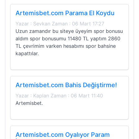
Artemisbet.com Parama El Koydu
Yazar : Sevkan Zaman : 06 Mart 17:27
Uzun zamandır bu siteye üyeyim spor bonusu
aldım spor bonusumu 11480 TL yaptım 2860
TL çevrimim varken hesabımı spor bahsine
kapattılar.
Artemisbet.com Bahis Değiştirme!
Yazar : Kaplan Zaman : 06 Mart 11:40
Artemisbet.
Artemisbet.com Oyalıyor Param