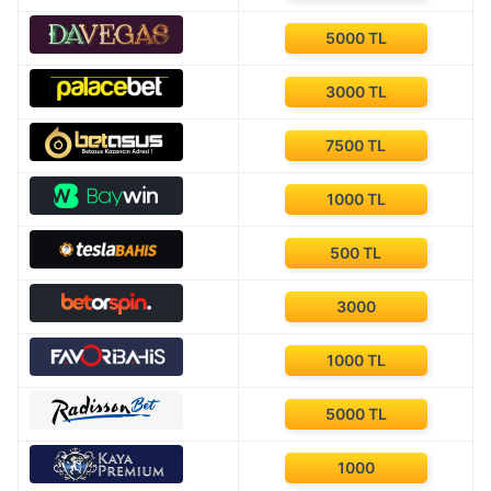
5000 TL
3000 TL
7500 TL
1000 TL
500 TL
3000
1000 TL
5000 TL
1000