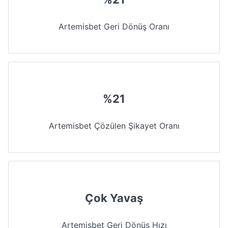
Artemisbet Geri Dönüş Oranı
%21
Artemisbet Çözülen Şikayet Oranı
Çok Yavaş
Artemisbet Geri Dönüş Hızı