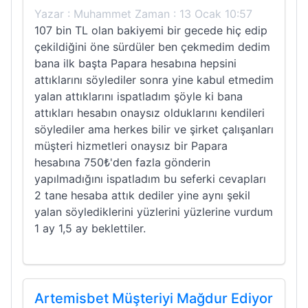
Yazar : Muhammet Zaman : 13 Ocak 10:57
107 bin TL olan bakiyemi bir gecede hiç edip
çekildiğini öne sürdüler ben çekmedim dedim
bana ilk başta Papara hesabına hepsini
attıklarını söylediler sonra yine kabul etmedim
yalan attıklarını ispatladım şöyle ki bana
attıkları hesabın onaysız olduklarını kendileri
söylediler ama herkes bilir ve şirket çalışanları
müşteri hizmetleri onaysız bir Papara
hesabına 750₺'den fazla gönderin
yapılmadığını ispatladım bu seferki cevapları
2 tane hesaba attık dediler yine aynı şekil
yalan söylediklerini yüzlerini yüzlerine vurdum
1 ay 1,5 ay beklettiler.
Artemisbet Müşteriyi Mağdur Ediyor