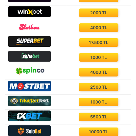
2000 TL
4000 TL
17.500 TL
1000 TL
4000 TL
2500 TL
1000 TL
5500 TL
10000 TL