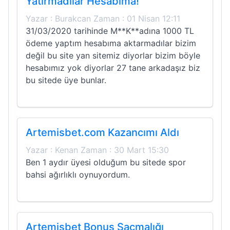
Yatırmadılar Hesabıma!
Yazar : Burakcan Zaman : 01 Nisan 12:11
31/03/2020 tarihinde M**K**adına 1000 TL
ödeme yaptım hesabıma aktarmadılar bizim
değil bu site yan sitemiz diyorlar bizim böyle
hesabımız yok diyorlar 27 tane arkadaşız biz
bu sitede üye bunlar.
Artemisbet.com Kazancımı Aldı
Yazar : Kenan Zaman : 30 Mart 15:30
Ben 1 aydır üyesi olduğum bu sitede spor
bahsi ağırlıklı oynuyordum.
Artemisbet Bonus Saçmalığı