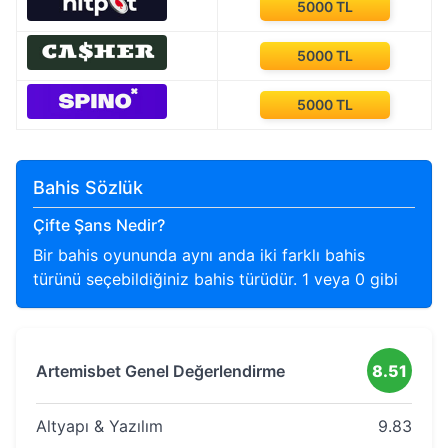
5000 TL
5000 TL
5000 TL
Bahis Sözlük
Çifte Şans Nedir?
Bir bahis oyununda aynı anda iki farklı bahis
türünü seçebildiğiniz bahis türüdür. 1 veya 0 gibi
Artemisbet Genel Değerlendirme
8.51
Altyapı & Yazılım
9.83