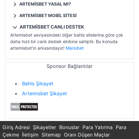
Artemisbet kesinlike güvenilir bir sitedir. Bunu onbinlerce
ARTEMISBET YASAL MI?
oyuncusunun yazdığı yorum ve şikayetlerden, internetteki
Artemisbet bahis ve casino sitesi yasal bir site değildir.
canlı bahis tanıtım siteleri ve forumlarından görebilirsiniz.
ARTEMISBET MOBIL SITESI
Türkiye'de iseniz bu sitenin yeni giriş adreslerini takip
Artemisbet'de mobil cihazınız, tabletiniz üzerinden bahis
ederek, casino oyunlarına ve bahislere katılım
ARTEMISBET CANLI DESTEK
yapmak istiyorsanız, siteye girmeniz yeterlidir. Otomatik
sağlayabilirsiniz.
Artemisbet seviyesindeki diğer bahis sitelerine göre çok
olarak mobil siteye yönlendirileceksiniz.
daha hızlı bir canlı destek ekibine sahiptir. Bu konuda
artemisbet'in arkasındayız!
Mariobet
Sponsor Bağlantılar
Bahis Şikayet
Artemisbet Şikayet
Giriş Adresi
Şikayetler
Bonuslar
Para Yatırma
Para
Çekme
İletişim
Sitemap
Oranı Düşen Maçlar