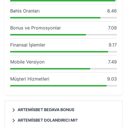
Bahis Oranları
8.46
Bonus ve Promosyonlar
7.09
Finansal İşlemler
9.17
Mobile Versiyon
7.49
Müşteri Hizmetleri
9.03
ARTEMISBET BEDAVA BONUS
Artemisbet malesef üyelerine bedava deneme bonusu ya
ARTEMISBET DOLANDIRICI MI?
da yatırımsız ücretsiz bonus vermiyor.