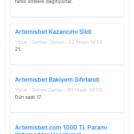
farklı sitelere dağıtıyorlar.
Artemisbet Kazancımı Sildi
Yazar : Serkan Zaman : 22 Nisan 14:24
21.
Artemisbet Bakiyem Sıfırlandı
Yazar : Samet Zaman : 05 Nisan 08:53
Dün saat 17.
Artemisbet.com 1000 TL Paramı