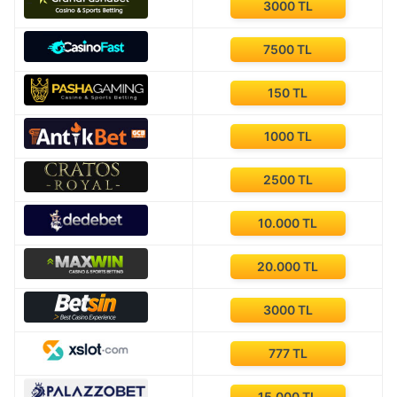
3000 TL
7500 TL
150 TL
1000 TL
2500 TL
10.000 TL
20.000 TL
3000 TL
777 TL
15.000 TL