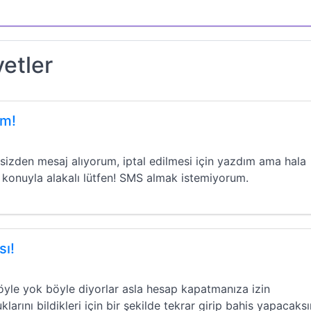
etler
um!
 sizden mesaj alıyorum, iptal edilmesi için yazdım ama hala
 konuyla alakalı lütfen! SMS almak istemiyorum.
sı!
şöyle yok böyle diyorlar asla hesap kapatmanıza izin
larını bildikleri için bir şekilde tekrar girip bahis yapacaksı