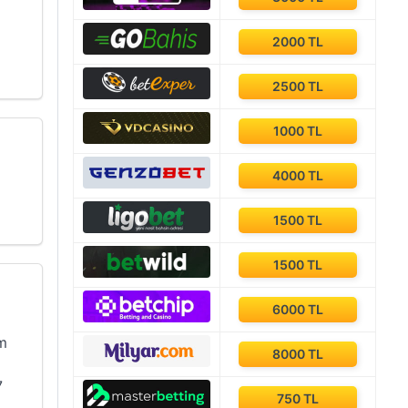
2000 TL
2500 TL
1000 TL
4000 TL
1500 TL
1500 TL
6000 TL
ım
8000 TL
7
750 TL