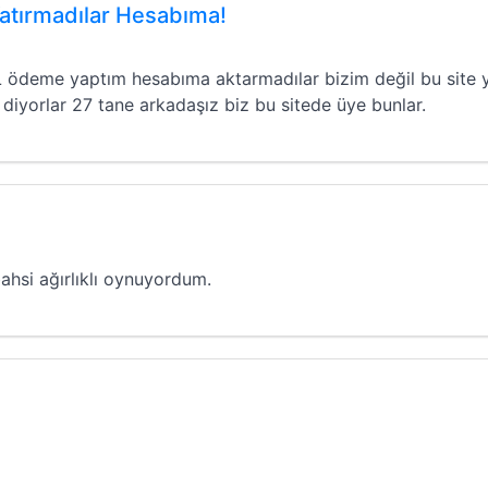
atırmadılar Hesabıma!
 ödeme yaptım hesabıma aktarmadılar bizim değil bu site 
diyorlar 27 tane arkadaşız biz bu sitede üye bunlar.
ahsi ağırlıklı oynuyordum.