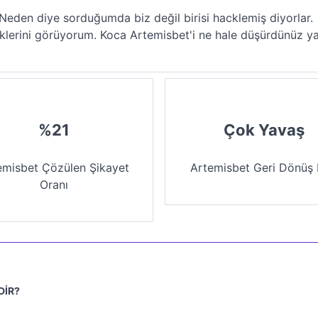
eden diye sorduğumda biz değil birisi hacklemiş diyorlar.
diklerini görüyorum. Koca Artemisbet'i ne hale düşürdünüz ya
%21
Çok Yavaş
emisbet Çözülen Şikayet
Artemisbet Geri Dönüş 
Oranı
DIR?