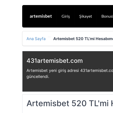
artemisbet
Giriş
Şikayet
Bonus
Ana Sayfa
Artemisbet 520 TL'mi Hesabımd
431artemisbet.com
Artemisbet yeni giriş adresi 431artemisbet.c
güncellendi.
Artemisbet 520 TL'mi 