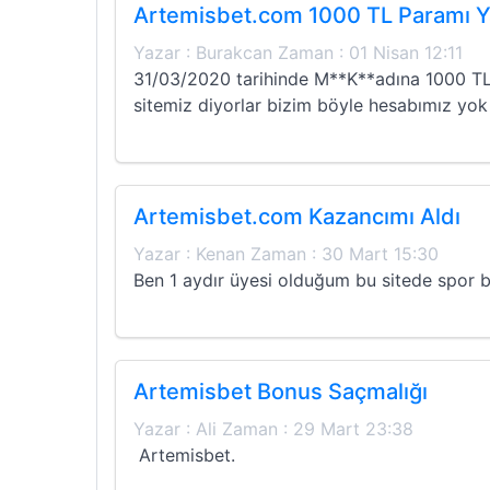
Artemisbet.com 1000 TL Paramı Y
Yazar : Burakcan Zaman : 01 Nisan 12:11
31/03/2020 tarihinde M**K**adına 1000 TL
sitemiz diyorlar bizim böyle hesabımız yok 
Artemisbet.com Kazancımı Aldı
Yazar : Kenan Zaman : 30 Mart 15:30
Ben 1 aydır üyesi olduğum bu sitede spor b
Artemisbet Bonus Saçmalığı
Yazar : Ali Zaman : 29 Mart 23:38
Artemisbet.