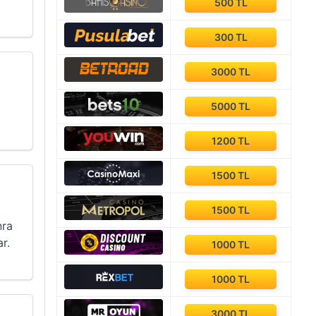
500 TL
300 TL
3000 TL
5000 TL
1200 TL
1500 TL
1500 TL
nra
r.
1000 TL
1000 TL
3000 TL