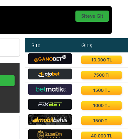
Siteye Git
Site
Giriş
10.000 TL
7500 Tl
1500 TL
1000 TL
1500 TL
40.000 TL