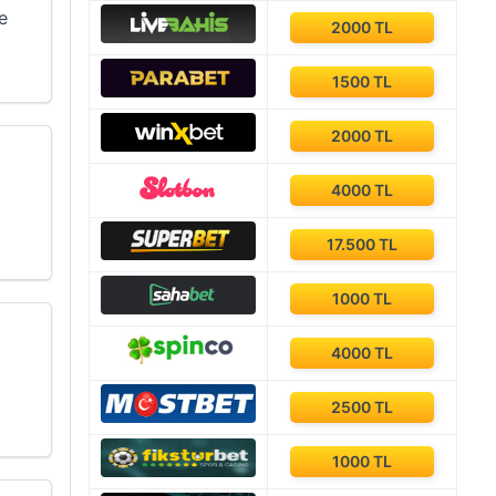
e
2000 TL
1500 TL
2000 TL
4000 TL
17.500 TL
1000 TL
4000 TL
2500 TL
1000 TL