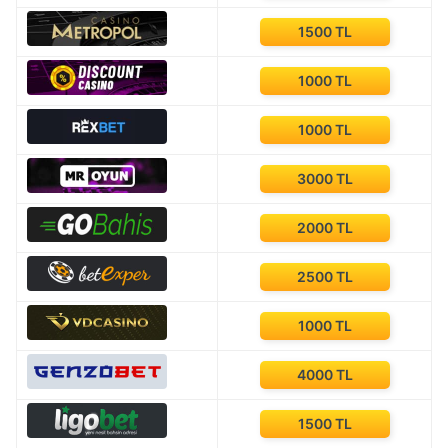
1500 TL
1000 TL
1000 TL
3000 TL
2000 TL
2500 TL
1000 TL
4000 TL
1500 TL