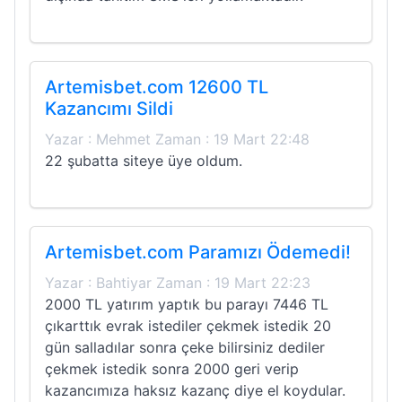
Artemisbet.com 12600 TL
Kazancımı Sildi
Yazar : Mehmet Zaman : 19 Mart 22:48
22 şubatta siteye üye oldum.
Artemisbet.com Paramızı Ödemedi!
Yazar : Bahtiyar Zaman : 19 Mart 22:23
2000 TL yatırım yaptık bu parayı 7446 TL
çıkarttık evrak istediler çekmek istedik 20
gün salladılar sonra çeke bilirsiniz dediler
çekmek istedik sonra 2000 geri verip
kazancımıza haksız kazanç diye el koydular.