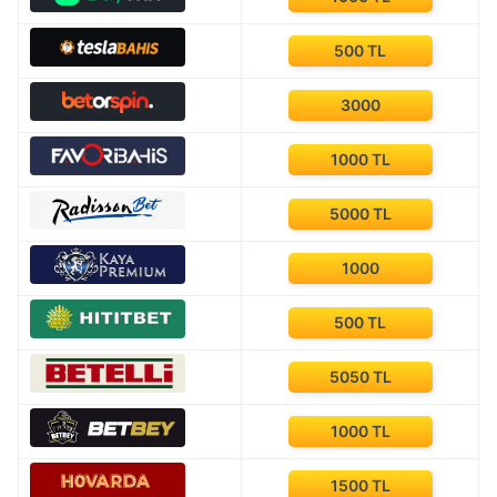
500 TL
3000
1000 TL
5000 TL
1000
500 TL
5050 TL
1000 TL
1500 TL