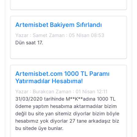
Artemisbet Bakiyem Sıfırlandı
Yazar : Samet Zaman : 05 Nisan 08:53
Dün saat 17.
Artemisbet.com 1000 TL Paramı
Yatırmadılar Hesabıma!
Yazar : Burakcan Zaman : 01 Nisan 12:11
31/03/2020 tarihinde M**K**adına 1000 TL
ödeme yaptım hesabıma aktarmadılar bizim
değil bu site yan sitemiz diyorlar bizim böyle
hesabımız yok diyorlar 27 tane arkadaşız biz
bu sitede üye bunlar.