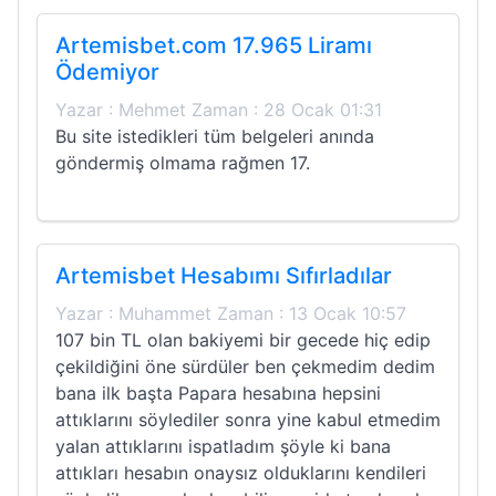
Artemisbet.com 17.965 Liramı
Ödemiyor
Yazar : Mehmet Zaman : 28 Ocak 01:31
Bu site istedikleri tüm belgeleri anında
göndermiş olmama rağmen 17.
Artemisbet Hesabımı Sıfırladılar
Yazar : Muhammet Zaman : 13 Ocak 10:57
107 bin TL olan bakiyemi bir gecede hiç edip
çekildiğini öne sürdüler ben çekmedim dedim
bana ilk başta Papara hesabına hepsini
attıklarını söylediler sonra yine kabul etmedim
yalan attıklarını ispatladım şöyle ki bana
attıkları hesabın onaysız olduklarını kendileri