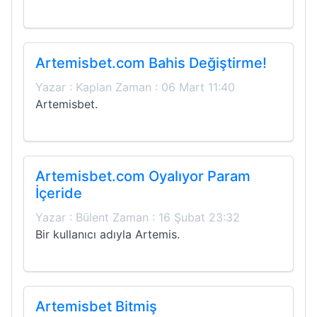
Artemisbet.com Bahis Değiştirme!
Yazar : Kaplan Zaman : 06 Mart 11:40
Artemisbet.
Artemisbet.com Oyalıyor Param
İçeride
Yazar : Bülent Zaman : 16 Şubat 23:32
Bir kullanıcı adıyla Artemis.
Artemisbet Bitmiş