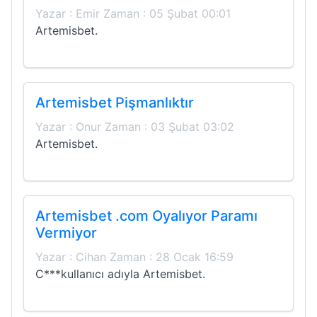
Yazar : Emir Zaman : 05 Şubat 00:01
Artemisbet.
Artemisbet Pişmanlıktır
Yazar : Onur Zaman : 03 Şubat 03:02
Artemisbet.
Artemisbet .com Oyalıyor Paramı
Vermiyor
Yazar : Cihan Zaman : 28 Ocak 16:59
C***kullanıcı adıyla Artemisbet.