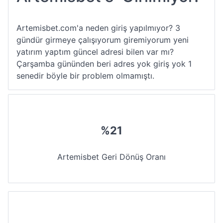
Artemisbet.com'a neden giriş yapılmıyor? 3
gündür girmeye çalışıyorum giremiyorum yeni
yatırım yaptım güncel adresi bilen var mı?
Çarşamba gününden beri adres yok giriş yok 1
senedir böyle bir problem olmamıştı.
%21
Artemisbet Geri Dönüş Oranı