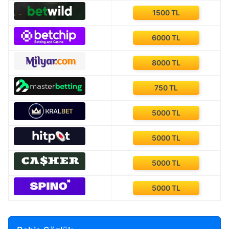
1500 TL
6000 TL
8000 TL
750 TL
5000 TL
5000 TL
5000 TL
5000 TL