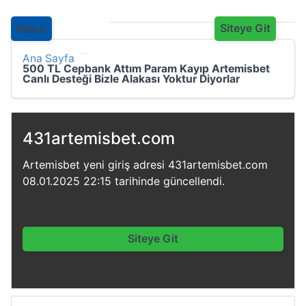
Siteye Git
Menü
Ana Sayfa
500 TL Cepbank Attım Param Kayıp Artemisbet
Canlı Desteği Bizle Alakası Yoktur Diyorlar
431artemisbet.com
Artemisbet yeni giriş adresi 431artemisbet.com
08.01.2025 22:15 tarihinde güncellendi.
Siteye Git