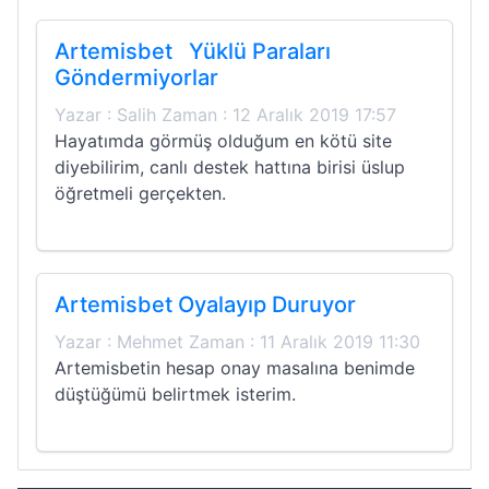
Artemisbet Yüklü Paraları
Göndermiyorlar
Yazar : Salih Zaman : 12 Aralık 2019 17:57
Hayatımda görmüş olduğum en kötü site
diyebilirim, canlı destek hattına birisi üslup
öğretmeli gerçekten.
Artemisbet Oyalayıp Duruyor
Yazar : Mehmet Zaman : 11 Aralık 2019 11:30
Artemisbetin hesap onay masalına benimde
düştüğümü belirtmek isterim.