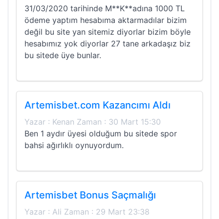
31/03/2020 tarihinde M**K**adına 1000 TL
ödeme yaptım hesabıma aktarmadılar bizim
değil bu site yan sitemiz diyorlar bizim böyle
hesabımız yok diyorlar 27 tane arkadaşız biz
bu sitede üye bunlar.
Artemisbet.com Kazancımı Aldı
Yazar : Kenan Zaman : 30 Mart 15:30
Ben 1 aydır üyesi olduğum bu sitede spor
bahsi ağırlıklı oynuyordum.
Artemisbet Bonus Saçmalığı
Yazar : Ali Zaman : 29 Mart 23:38