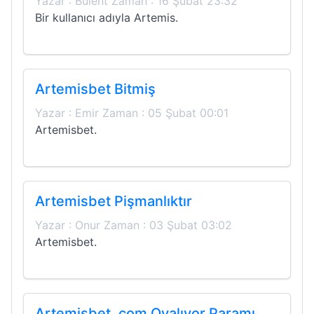
Yazar : Bülent Zaman : 16 Şubat 23:32
Bir kullanıcı adıyla Artemis.
Artemisbet Bitmiş
Yazar : Emir Zaman : 05 Şubat 00:01
Artemisbet.
Artemisbet Pişmanlıktır
Yazar : Onur Zaman : 03 Şubat 03:02
Artemisbet.
Artemisbet .com Oyalıyor Paramı