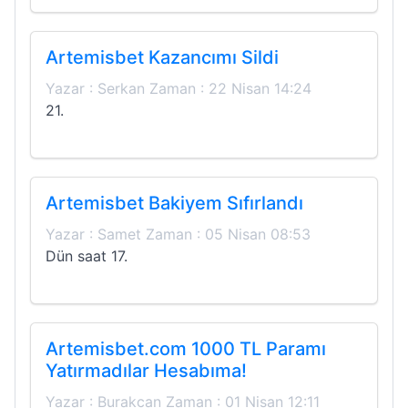
Artemisbet Kazancımı Sildi
Yazar : Serkan Zaman : 22 Nisan 14:24
21.
Artemisbet Bakiyem Sıfırlandı
Yazar : Samet Zaman : 05 Nisan 08:53
Dün saat 17.
Artemisbet.com 1000 TL Paramı
Yatırmadılar Hesabıma!
Yazar : Burakcan Zaman : 01 Nisan 12:11