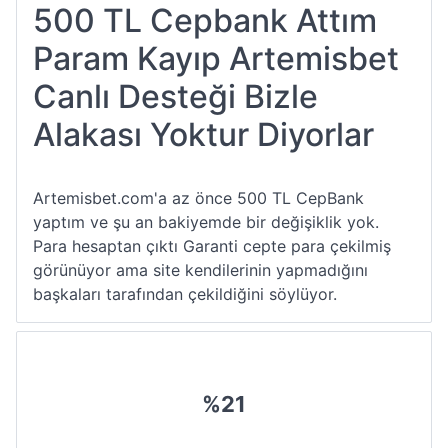
500 TL Cepbank Attım
Param Kayıp Artemisbet
Canlı Desteği Bizle
Alakası Yoktur Diyorlar
Artemisbet.com'a az önce 500 TL CepBank
yaptım ve şu an bakiyemde bir değişiklik yok.
Para hesaptan çıktı Garanti cepte para çekilmiş
görünüyor ama site kendilerinin yapmadığını
başkaları tarafından çekildiğini söylüyor.
%21