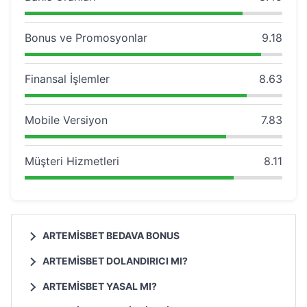
Bonus ve Promosyonlar
9.18
Finansal İşlemler
8.63
Mobile Versiyon
7.83
Müşteri Hizmetleri
8.11
ARTEMISBET BEDAVA BONUS
Artemisbet malesef üyelerine bedava deneme bonusu ya
ARTEMISBET DOLANDIRICI MI?
da yatırımsız ücretsiz bonus vermiyor.
Artemisbet kesinlike güvenilir bir sitedir. Bunu onbinlerce
ARTEMISBET YASAL MI?
oyuncusunun yazdığı yorum ve şikayetlerden, internetteki
Artemisbet bahis ve casino sitesi yasal bir site değildir.
canlı bahis tanıtım siteleri ve forumlarından görebilirsiniz.