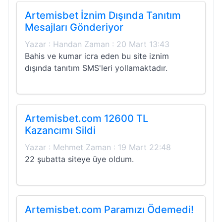
Artemisbet İznim Dışında Tanıtım
Mesajları Gönderiyor
Yazar : Handan Zaman : 20 Mart 13:43
Bahis ve kumar icra eden bu site iznim
dışında tanıtım SMS'leri yollamaktadır.
Artemisbet.com 12600 TL
Kazancımı Sildi
Yazar : Mehmet Zaman : 19 Mart 22:48
22 şubatta siteye üye oldum.
Artemisbet.com Paramızı Ödemedi!