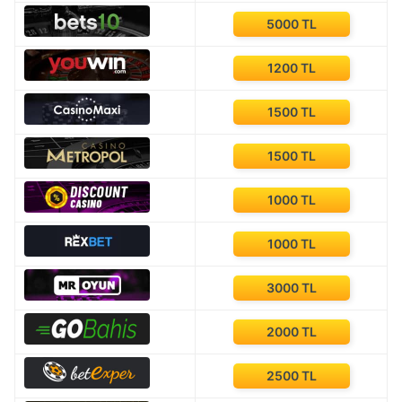
5000 TL
1200 TL
1500 TL
1500 TL
1000 TL
1000 TL
3000 TL
2000 TL
2500 TL