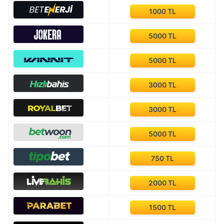
1000 TL
5000 TL
5000 TL
3000 TL
3000 TL
5000 TL
750 TL
2000 TL
1500 TL