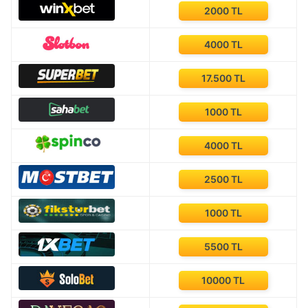
2000 TL
4000 TL
17.500 TL
1000 TL
4000 TL
2500 TL
1000 TL
5500 TL
10000 TL