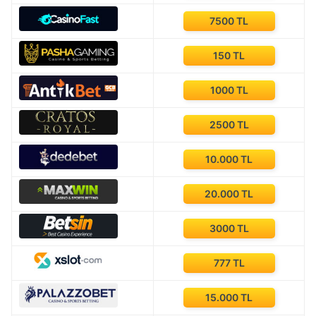
7500 TL
150 TL
1000 TL
2500 TL
10.000 TL
20.000 TL
3000 TL
777 TL
15.000 TL