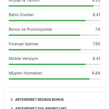
Altyapı & Yazılım
9.26
Bahis Oranları
8.41
Bonus ve Promosyonlar
7.8
Finansal İşlemler
7.85
Mobile Versiyon
8.41
Müşteri Hizmetleri
8.84
ARTEMISBET BEDAVA BONUS
Artemisbet malesef üyelerine bedava deneme bonusu ya
ARTEMISBET DOLANDIRICI MI?